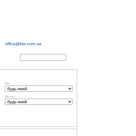
соціологічні та
маркетингові
дослідження
office@kiis.com.ua
АКТИ
ФІЛЬТР ЗА ДАТОЮ
Рік:
Місяць:
ТЕМАТИКА