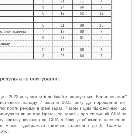
3
21
71
4
9
24
60
7
6
19
62
12
5
11
69
15
сійно-технічна
7
18
68
7
6
28
61
5
ькому
11
17
65
7
3
26
64
7
 результатів опитування:
о з 2023 року симпатії до Ізраїлю знижуються. Від переважної
ристичного нападу 7 жовтня 2023 року до переважної не-
їлю проти режиму в Ірані зараз. Разом з цим підкреслимо, що
апитували лише про Ізраїль, то зараз – про спільні дії США та
тну критику керівництва США з боку українського населення,
ою мірою відображати критичне ставлення до Д. Трампа, і
їлю.