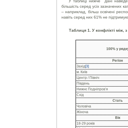
У таблиці нижче дані наведен
більшість серед усіх зазначених кат
– наприклад, більш освічені респ
навіть серед них 61% не підтримуют
Таблиця 1.
У конфлікті між, 
100% у рядк
Регіон
Захід
[3]
м. Київ
Центр / Північ
Південь
Нижнє Подніпров’я
Схід
Стать
Чоловіча
Жіноча
Вік
18-29 років