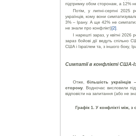
підтримку обом сторонам, а 12% не
Потім, у липні-серпні 2025 р
українців, кому вони симпатизували 
3% – Ірану. А ще 42% не симпатиз
не знали про конфлікт)
[2]
.
І нарешті зараз, у квітні 2026 
зараз бойові дії ведуть спільно С
США і Ізраїлем та, з іншого боку, 
Симпатії в конфлікті США-І
Отже,
більшість українців
сторону
. Водночас висловили пі
відповісти на запитання (або не зн
Графік 1.
У конфлікті між, з