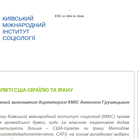
ESC or click to close
КИЇВСЬКИЙ
МІЖНАРОДНИЙ
ІНСТИТУТ
СОЦІОЛОГІЇ
АС
НОВИНИ
ПОСЛУГИ
ДАНІ
КОНТ
ЛІКТІ США-ІЗРАЇЛЮ ТА ІРАНУ
лений виконавчим директором КМІС Антоном Грушецьким
ку Київський міжнародний інститут соціології (КМІС) провів
я громадської думки, куди за власною ініціативою додав
мпатизують більше – США-Ізраїлю чи Ірану. Методом
assisted
telephone
interviews
, CATI)
на основі випадкової вибірки