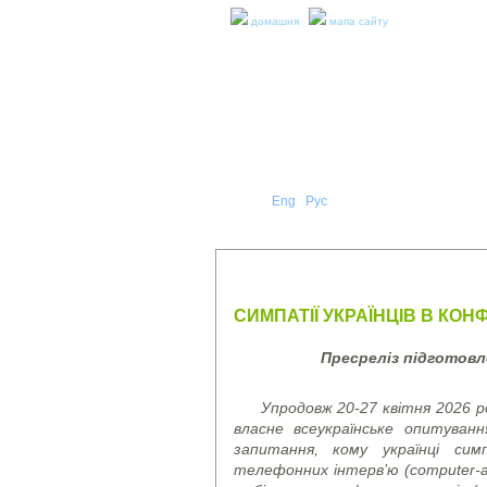
домашня
мапа сайту
Укр
Eng
Рус
|
|
ПРО Н
ПРЕС-РЕЛІЗИ ТА ЗВІТИ
СИМПАТІЇ УКРАЇНЦІВ В КОНФ
Пресреліз підготов
Упродовж 20-27 квітня 2026 ро
власне всеукраїнське опитуванн
запитання, кому українці си
телефонних інтерв’ю (
computer
-