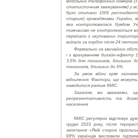
мобільних телефонних номерів (
статистичним зважуванням) у всі
було опитано 1005 респондентів
старше) громадянами України, я
яка контролювалася Урядом Укр
тимчасово не контролюються вла
переїхали з окупованих територі
виїхали за кордон після 24 лютого
Формально за звичайних обста
і з врахуванням дизайн-ефекту 1
3,5% для показників, близьких д
показників, близьких до 5%.
За умов війни крім зазнач
відхилення. Фактори, що можуть 
наводилися раніше КМІС.
Загалом, ми вважаємо, щ
репрезентативність та дозво
населення.
КМІС регулярно відстежує думк
грудні 2023 року, після терори
запитання «Якій стороні ізраїльс
69% українців висловили підтри