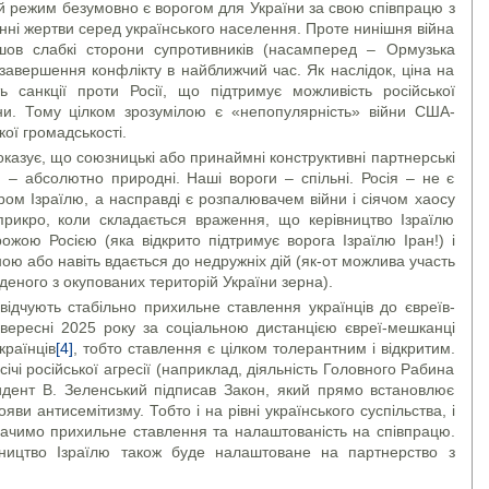
ий режим безумовно є ворогом для України за свою співпрацю з
енні жертви серед українського населення. Проте нинішня війна
йшов слабкі сторони супротивників (насамперед – Ормузька
 завершення конфлікту в найближчий час. Як наслідок, ціна на
санкції проти Росії, що підтримує можливість російської
ни. Тому цілком зрозумілою є «непопулярність» війни США-
кої громадськості.
казує, що союзницькі або принаймні конструктивні партнерські
м – абсолютно природні. Наші вороги – спільні. Росія – не є
ом Ізраїлю, а насправді є розпалювачем війни і сіячом хаосу
рикро, коли складається враження, що керівництво Ізраїлю
ожою Росією (яка відкрито підтримує ворога Ізраїлю Іран!) і
їною або навіть вдається до недружніх дій (як-от можлива участь
аденого з окупованих територій України зерна).
ідчують стабільно прихильне ставлення українців до євреїв-
 вересні 2025 року за соціальною дистанцією євреї-мешканці
країнців
[4]
, тобто ставлення є цілком толерантним і відкритим.
дсічі російської агресії (наприклад, діяльність Головного Рабина
ент В. Зеленський підписав Закон, який прямо встановлює
яви антисемітизму. Тобто і на рівні українського суспільства, і
 бачимо прихильне ставлення та налаштованість на співпрацю.
вництво Ізраїлю також буде налаштоване на партнерство з