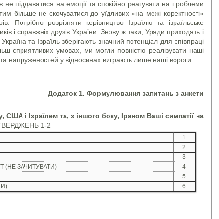
в не піддаватися на емоції та спокійно реагувати на проблеми
і тим більше не скочуватися до уїдливих «на межі коректності»
ів. Потрібно розрізняти керівництво Ізраїлю та ізраїльське
ків і справжніх друзів України. Знову ж таки, Уряди приходять і
Україна та Ізраїль зберігають значний потенціал для співпраці
ільш сприятливих умовах, ми могли повністю реалізувати наші
в та напруженостей у відносинах виграють лише наші вороги.
Додаток 1. Формулювання запитань з анкети
у, США і Ізраїлем та, з іншого боку, Іраном Ваші симпатії на
ТВЕРДЖЕНЬ 1-2
1
2
3
Т (НЕ ЗАЧИТУВАТИ)
4
5
ТИ)
6