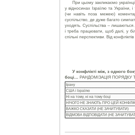
При цьому закликаємо українці
у відносинах Ізраїлю та України, 
(чи навіть поза межею) коментар
суспільство, де дуже багато симпати
уходять. Суспільства – лишаються. 
і треба працювати, щоб далі, у б
спільні перспективи. Від конфлікті
У конфлікті між, з одного бок
боці…
РАНДОМІЗАЦІЯ ПОРЯДКУ 
Ірану
США і Ізраїлю
Ні на тому, ні на тому боці
НІЧОГО НЕ ЗНАЮТЬ ПРО ЦЕЙ КОНФЛІК
ВАЖКО СКАЗАТИ (НЕ ЗАЧИТУВАТИ)
ВІДМОВА ВІДПОВІДАТИ (НЕ ЗАЧИТУВА