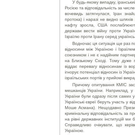
У будь-якому випадку, іранськ
Росією та відповідальність за числ
вочевидь затягнулася, Іран зна
протока) і наразі не видно шляхів
нафту зросла, США послаблюють 
держави вести війну проти Украї
Ізраїлю проти Ірану серед українсь
Водночас ця ситуація ще раз по
відносини між Україною і Ізраїле
союзником і не є надійним партнер
на Близькому Сході. Тому дуже п
віддає перевагу відносинам із вор
ігнорує потенціал відносин із Укра
ізраїльських портів у прийомі викр
Причому опитування КМІС засв
мешканців України. Наприклад, у
України були одразу після самих у
Українські євреї беруть участь у ві
Моше Асмана). Нещодавно Презид
кримінальну відповідальність за про
на рівні державних інституцій ми
Справедливо очікувати, що кері
Україною.