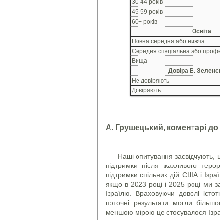
30-44 років
45-59 років
60+ років
Освіта
Повна середня або нижча
Середня спеціальна або профе
Вища
Довіра В. Зеленс
Не довіряють
Довіряють
А. Грушецький, коментарі до
Наші опитування засвідчують, щ
підтримки після жахливого теро
підтримки спільних дій США і Ізра
якщо в 2023 році і 2025 році ми з
Ізраїлю. Враховуючи доволі істо
поточні результати могли більш
меншою мірою це стосувалося Ізра