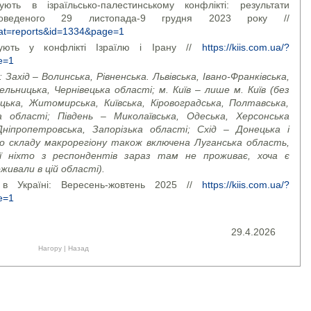
ть в ізраїльсько-палестинському конфлікті: результати
роведеного 29 листопада-9 грудня 2023 року //
cat=reports&id=1334&page=1
ують у конфлікті Ізраїлю і Ірану //
https://kiis.com.ua/?
e=1
Захід – Волинська, Рівненська. Львівська, Івано-Франківська,
льницька, Чернівецька області; м. Київ – лише м. Київ (без
ицька, Житомирська, Київська, Кіровоградська, Полтавська,
ка області; Південь – Миколаївська, Одеська, Херсонська
ніпропетровська, Запорізька області; Схід – Донецька і
до складу макрорегіону також включена Луганська область,
ї ніхто з респондентів зараз там не проживає, хоча є
живали в цій області).
в Україні: Вересень-жовтень 2025 //
https://kiis.com.ua/?
e=1
29.4.2026
Нагору
|
Назад