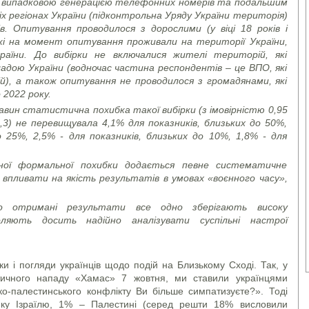
з випадковою генерацією телефонних номерів та подальшим
х регіонах України (підконтрольна Уряду України територія)
. Опитування проводилося з дорослими (у віці 18 років і
кі на момент опитування проживали на території України,
аїни. До вибірки не включалися жителі територій, які
дою України (водночас частина респондентів – це ВПО, які
й), а також опитування не проводилося з громадянами, які
 2022 року.
вин статистична похибка такої вибірки (з імовірністю 0,95
,3) не перевищувала 4,1% для показників, близьких до 50%,
о 25%, 2,5% - для показників, близьких до 10%, 1,8% - для
еної формальної похибки додається певне систематичне
впливати на якість результатів в умовах «воєнного часу»,
о отримані результати все одно зберігають високу
ляють досить надійно аналізувати суспільні настрої
и і погляди українців щодо подій на Близькому Сході. Так, у
стичного нападу «Хамас» 7 жовтня, ми ставили українцями
ько-палестинського конфлікту Ви більше симпатизуєте?». Тоді
мку Ізраїлю, 1% – Палестині (серед решти 18% висловили