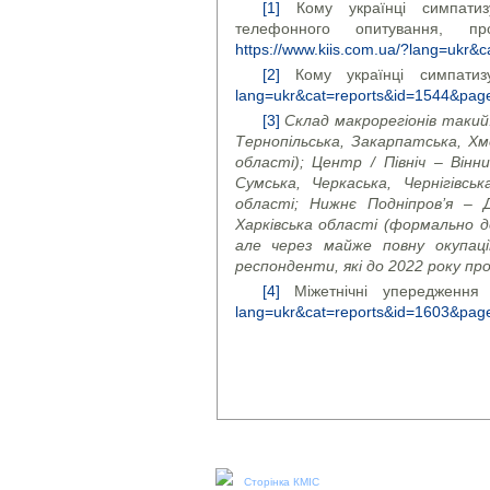
[1]
Кому українці симпатизую
телефонного опитування, п
https://www.kiis.com.ua/?lang=ukr&
[2]
Кому українці симпатиз
lang=ukr&cat=reports&id=1544&pag
[3]
Склад макрорегіонів такий: 
Тернопільська, Закарпатська, Хме
області); Центр / Північ – Вінн
Сумська, Черкаська, Чернігівсь
області; Нижнє Подніпров’я – Д
Харківська області (формально 
але через майже повну окупаці
респонденти, які до 2022 року про
[4]
Міжетнічні упередження 
lang=ukr&cat=reports&id=1603&pag
Наші соціальні медіа:
Сторінка КМІС