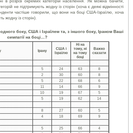
і в розрізі окремих категорій населення. Як можна бачити,
егорій не підтримують жодну із сторін (хоча є деякі відмінності
онденти частіше говорили, що вони на боці США-Ізраїлю, хоча
ь жодну із сторін).
з одного боку, США і Ізраїлем та, з іншого боку, Іраном Ваші
симпатії на боці…?
Ні на
США і
тому, ні
Важко
у
Ірану
Ізраїлю
на тому
сказати
боці
5
24
63
8
2
30
60
8
5
22
68
6
11
14
66
9
10
19
67
5
5
19
62
14
8
27
60
5
4
18
69
9
5
25
66
4