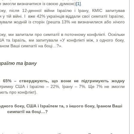
 змогли визначитися із своєю думкою)
[1]
.
оку, після 12-денної війни Ізраїлю і Ірану, КМІС запитував
у тій війні. І вже 42% українців віддали свої симпатії Ізраїлю,
ували жодній із сторін (решта 13% не визначилися або нічого
року, ми запитали про симпатії в поточному конфлікті. Оскільки
ША та Ізраїль, ми запитували «У конфлікті між, з одного боку,
Іраном Ваші симпатії на боці…?».
зраїлю та Ірану
 – 65% – стверджують, що вони не підтримують жодну
дтримку США і Ізраїлю – 22%, Ірану – 7%. Ще 7% не змогли
ають про конфлікт).
 одного боку, США і Ізраїлем та, з іншого боку, Іраном Ваші
симпатії на боці…?