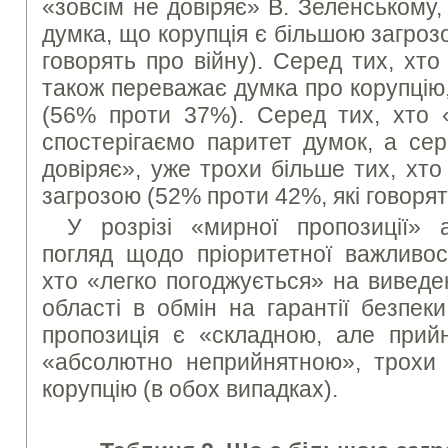
«зовсім не довіряє» В. Зеленському
думка, що корупція є більшою загроз
говорять про війну). Серед тих, хто
також переважає думка про корупцію,
(56% проти 37%). Серед тих, хто «
спостерігаємо паритет думок, а сер
довіряє», уже трохи більше тих, хт
загрозою (52% проти 42%, які говорят
У розрізі «мирної пропозиції»
погляд щодо пріоритетної важливост
хто «легко погоджується» на виведе
області в обмін на гарантії безпек
пропозиція є «складною, але прийн
«абсолютно неприйнятною», трохи
корупцію (в обох випадках).