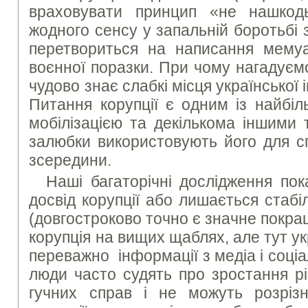
враховувати принцип «не нашкод
жодного сенсу у запальній боротьбі 
перетвориться на написання мемуа
воєнної поразки. При чому нагадуєм
чудово знає слабкі місця української
Питання корупції є одним із найбіл
мобілізацією та декількома іншими 
залюбки використовують його для сп
зсередини.
Наші багаторічні дослідження по
досвід корупції або лишається стаб
(довгостроково точно є значне покра
корупція на вищих щаблях, але тут ук
переважно інформації з медіа і соці
люди часто судять про зростання рі
гучних справ і не можуть розріз