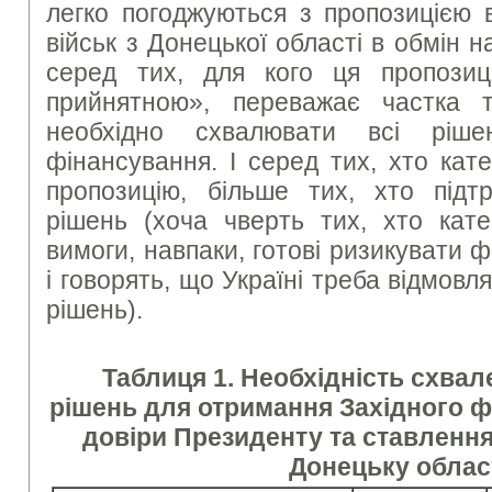
легко погоджуються з пропозицією 
військ з Донецької області в обмін н
серед тих, для кого ця пропозиц
прийнятною», переважає частка 
необхідно схвалювати всі ріш
фінансування. І серед тих, хто кат
пропозицію, більше тих, хто підт
рішень (хоча чверть тих, хто кате
вимоги, навпаки, готові ризикувати
і говорять, що Україні треба відмовл
рішень).
Таблиця 1. Необхідність схва
рішень для отримання Західного фі
довіри Президенту та ставлення
Донецьку облас