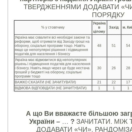
ТВЕРДЖЕННЯМИ ДОДАВАТИ «ЧИ
ПОРЯДКУ
Україна
% у стовпчику
в
Захід
м. Ки
цілому
Україна має схвалити всі необхідні закони та
реформи, щоб отримати від Заходу гроші на
оборону, соціальні програми тощо. Навіть
48
51
54
якщо це непопулярні рішення і підвищення
податків для населення і бізнесу
Україна має відмовитися від непопулярних
рішень і підвищення податків для населення
і бізнесу. Навіть якщо через це буде нестача
30
26
28
грошей у бюджеті на оборону, соціальні
програми тощо
ВАЖКО СКАЗАТИ (НЕ ЗАЧИТУВАТИ)
21
22
17
ВІДМОВА ВІДПОВІДАТИ (НЕ ЗАЧИТУВАТИ)
1
1
1
А що Ви вважаєте більшою заг
України –
…
?
ЗАЧИТАТИ. МІЖ
ДОДАВАТИ «ЧИ». РАНДОМІЗ