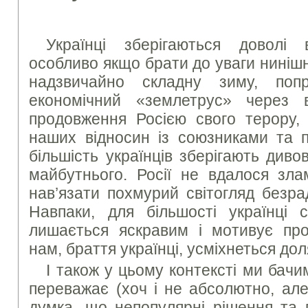
Українці зберігаються доволі
особливо якщо брати до уваги нинішн
надзвичайно складну зиму, поп
економічний «землетрус» через в
продовження Росією свого терору, 
наших відносин із союзниками та п
більшість українців зберігають див
майбутнього. Росії не вдалося зла
нав’язати похмурий світогляд безра
Навпаки, для більшості українці с
лишається яскравим і мотивує пр
нам, браття українці, усміхнеться дол
І також у цьому контексті ми бачи
переважає (хоч і не абсолютно, ал
думка, що непопулярні рішення та 