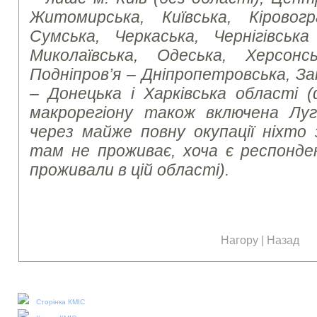
Житомирська, Київська, Кіровогр
Сумська, Черкаська, Чернігівськ
Миколаївська, Одеська, Херсон
Подніпров’я – Дніпропетровська, За
– Донецька і Харківська області 
макрорегіону також включена Луг
через майже повну окупації ніхто 
там не проживає, хоча є респонден
проживали в цій області).
Нагору
|
Назад
Наші соціальні медіа:
Сторінка КМІС