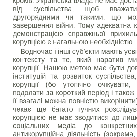
кроків. Українська влада не має дост
від суспільства, щоб вважати
другорядними чи такими, що мо
завершення війни. Тому адекватна к
демонстрацією справжньої прихил
корупцією є нагальною необхідністю.
Водночас і інші суб’єкти мають ус
контексту та те, який наратив м
корупції. Нашою метою має бути до
інституцій та розвиток суспільства
корупції (бо утопічно очікувати
подолати за короткий період і також 
її взагалі можна повністю викорінит
чекає ще багато гучних розсліду
корупцією не має зводитися до лише
соціальних медіа до конкретни
антикорупційна діяльність (зокрема, 