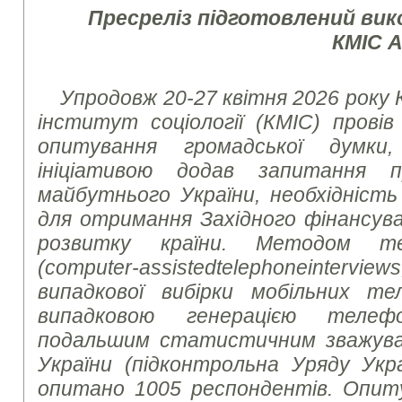
Пресреліз підготовлений ви
КМІС 
Упродовж 20-27 квітня 2026 року 
інститут соціології (КМІС) провів
опитування громадської думки
ініціативою додав запитання 
майбутнього України, необхідність
для отримання Західного фінансува
розвитку країни. Методом те
(
computer
-
assisted
telephone
interviews
випадкової вибірки мобільних те
випадковою генерацією теле
подальшим статистичним зважуван
України (підконтрольна Уряду Укр
опитано 1005 респондентів. Опит