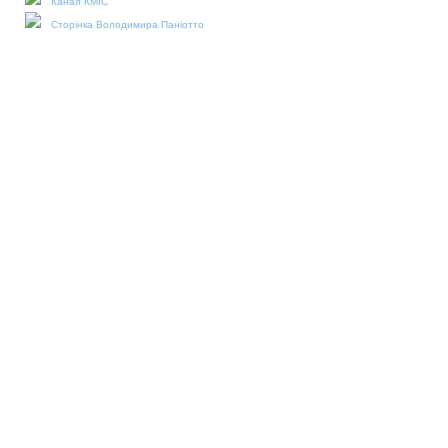
Канал КМІС
Сторінка Володимира Паніотто