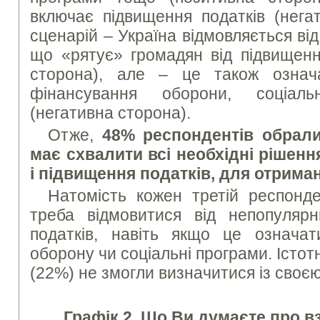
включає підвищення податків (нега
сценарій – Україна відмовляється ві
що «рятує» громадян від підвищенн
сторона), але – це також озна
фінансування оборони, соціал
(негативна сторона).
Отже,
48% респондентів обрали
має схвалити всі необхідні рішенн
і підвищення податків, для отрима
Натомість кожен третій респонд
треба відмовитися від непопулярн
податків, навіть якщо це означа
оборону чи соціальні програми. Істот
(22%) не змогли визначитися із своє
Графік 2. Що Ви думаєте про в