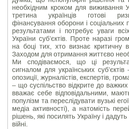
необхідним кроком для виживання Ук
третина українців готові ризи
фінансування оборони і соціальних 
результатами і потребує уваги всі
України суб’єктів. Проте наразі гр
на боці тих, хто визнає критичну в
Заходом для отримання життєво необ
Ми сподіваємося, що ці результ
сигналом для українських суб’єктів –
опозиції, журналістів, експертів, гро
– що суспільство відкрите до важких 
вважає себе відповідальними, мают
популізм та переслідувати вузькі егої
медіа активності), а натомість пер
рішень, які посилять Україну і дадут
війні.