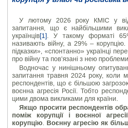
У лютому 2026 року КМІС у від
запитання, що є найбільшими вик
українців
[1]
. У такому форматі 65%
називають війну, а 29% – корупцію.
підказки», «спонтанно» українці пер
про війну та пов’язані з нею проблеми
Водночас у нинішньому опитуван
запитання травня 2024 року, коли 
респондентів, що є більшою загрозою
воєнна агресія Росії. Тобто респон
цими двома викликами для країни.
Якщо просити респондентів обра
поміж корупції і воєнної агрес
корупцію
.
Воєнну агресію як більш