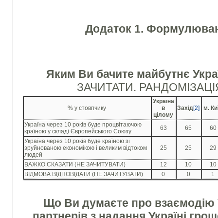
Додаток 1. Формулюван
Яким Ви бачите майбутнє Украї
ЗАЧИТАТИ. РАНДОМІЗАЦ
Україна
% у стовпчику
в
Захід
[2]
м. Ки
цілому
Україна через 10 років буде процвітаючою
63
65
60
країною у складі Європейського Союзу
Україна через 10 років буде країною зі
зруйнованою економікою і великим відтоком
25
25
29
людей
ВАЖКО СКАЗАТИ (НЕ ЗАЧИТУВАТИ)
12
10
10
ВІДМОВА ВІДПОВІДАТИ (НЕ ЗАЧИТУВАТИ)
0
0
1
Що Ви думаєте про взаємодію 
партнерів з надання Україні гро