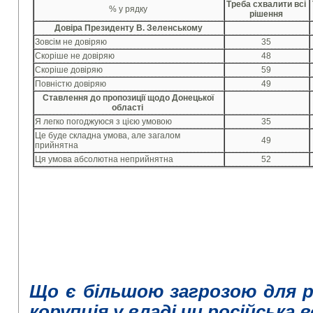
Треба схвалити всі
% у рядку
рішення
Довіра Президенту В. Зеленському
Зовсім не довіряю
35
Скоріше не довіряю
48
Скоріше довіряю
59
Повністю довіряю
49
Ставлення до пропозиції щодо Донецької
області
Я легко погоджуюся з цією умовою
35
Це буде складна умова, але загалом
49
прийнятна
Ця умова абсолютна неприйнятна
52
Що є більшою загрозою для р
корупція у владі чи російська 