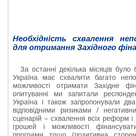
Необхідність схвалення неп
для отримання Західного фін
За останні декілька місяців було
Україна має схвалити багато неп
можливості отримати Західне фі
опитуванні ми запитали респонде
Україна і також запропонували два
відповідними ризиками / негатив
сценарій – схвалення всіх реформ і
грошей і можливості фінансувати
програми тощо (позитивна сторо