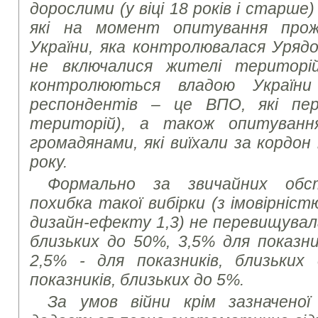
дорослими (у віці 18 років і старше
які на момент опитування прож
України, яка контролювалася Урядо
не включалися жителі територі
контролюються владою України
респондентів – це ВПО, які пер
територій), а також опитуванн
громадянами, які виїхали за кордон
року.
Формально за звичайних обс
похибка такої вибірки (з імовірніст
дизайн-ефекту 1,3) не перевищувала
близьких до 50%, 3,5% для показни
2,5% - для показників, близьких
показників, близьких до 5%.
За умов війни крім зазначеної