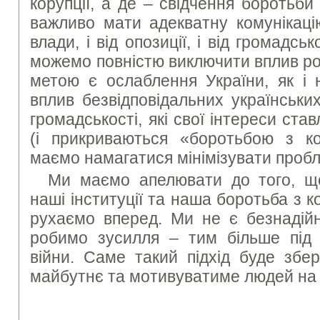
корупції, а де – свідчення боротьб
важливо мати адекватну комунікацію
влади, і від опозиції, і від громадськ
можемо повністю виключити вплив ро
метою є ослаблення України, як і
вплив безвідповідальних українських 
громадськості, які свої інтереси ста
(і прикриваються «боротьбою з к
маємо намагатися мінімізувати пробл
Ми маємо апелювати до того, що
наші інституції та наша боротьба з к
рухаємо вперед. Ми не є безнадій
робимо зусилля – тим більше під
війни. Саме такий підхід буде збе
майбутнє та мотивуватиме людей на