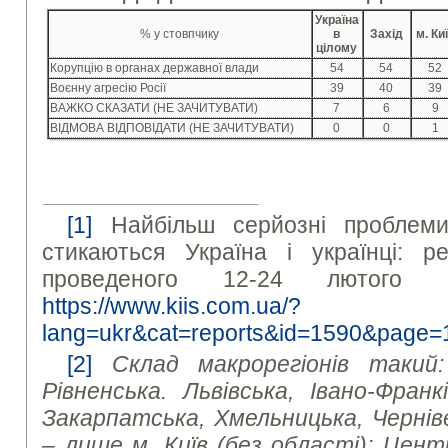
Україна
% у стовпчику
в
Захід
м. Ки
цілому
Корупцію в органах державної влади
54
54
52
Воєнну агресію Росії
39
40
39
ВАЖКО СКАЗАТИ (НЕ ЗАЧИТУВАТИ)
7
6
9
ВІДМОВА ВІДПОВІДАТИ (НЕ ЗАЧИТУВАТИ)
0
0
1
[1]
Найбільш серйозні проблеми
стикаються Україна і українці: ре
проведеного 12-24 лютог
https://www.kiis.com.ua/?
lang=ukr&cat=reports&id=1590&page=
[2]
Склад макрорегіонів такий:
Рівненська. Львівська, Івано-Франк
Закарпатська, Хмельницька, Черніве
– лише м. Київ (без області); Центр