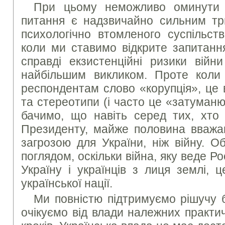
При цьому неможливо оминути п
питання є надзвичайно сильним тр
психологічно втомленого суспільст
коли ми ставимо відкрите запитанн
справді екзистенційні ризики війн
найбільшим викликом. Проте коли
респондентам слово «корупція», це 
та стереотипи (і часто це «затуманю
бачимо, що навіть серед тих, хто 
Президенту, майже половина вважа
загрозою для України, ніж війну. О
поглядом, оскільки війна, яку веде Ро
Україну і українців з лиця землі, ц
української нації.
Ми повністю підтримуємо рішучу б
очікуємо від влади належних практи