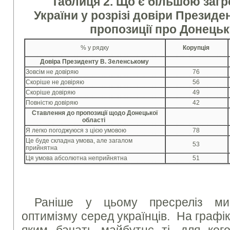
Таблиця 2. Що є більшою заг
України у розрізі довіри Президе
пропозиції про Донець
% у рядку
Корупція
Довіра Президенту В. Зеленському
Зовсім не довіряю
76
Скоріше не довіряю
56
Скоріше довіряю
49
Повністю довіряю
42
Ставлення до пропозиції щодо Донецької
області
Я легко погоджуюся з цією умовою
78
Це буде складна умова, але загалом
53
прийнятна
Ця умова абсолютна неприйнятна
51
Раніше у цьому пресреліз ми 
оптимізму серед українців. На графі
яким бачать майбутнє ті, для кого