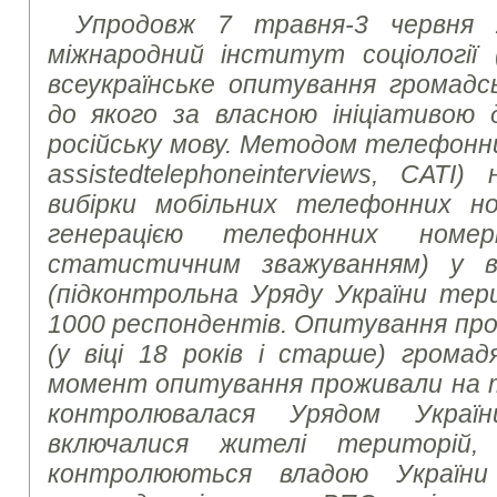
Упродовж 7 травня-3 червня 2
міжнародний інститут соціології 
всеукраїнське опитування громадсь
до якого за власною ініціативою
російську мову. Методом телефонни
assisted
telephone
interviews
, CATI)
вибірки мобільних телефонних но
генерацією телефонних номе
статистичним зважуванням) у вс
(підконтрольна Уряду України тер
1000 респондентів. Опитування про
(у віці 18 років і старше) громад
момент опитування проживали на те
контролювалася Урядом Украї
включалися жителі територій,
контролюються владою України