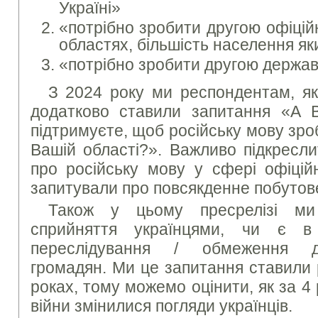
Україні»
«потрібно зробити другою офіці
областях, більшість населення як
«потрібно зробити другою держав
З 2024 року ми респондентам, як
додатково ставили запитання «А 
підтримуєте, щоб російську мову зр
Вашій області?». Важливо підкресл
про російську мову у сфері офіційн
запитували про повсякденне побутов
Також у цьому пресрелізі ми
сприйняття українцями, чи є в 
переслідування / обмеження д
громадян. Ми це запитання ставили 
роках, тому можемо оцінити, як за 
війни змінилися погляди українців.