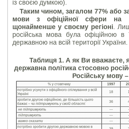
із своєю думкою).
Таким чином, загалом 77% або за
мови з офіційної сфери на вс
щонайменше у своєму регіоні
. Ли
російська мова була офіційною в ї
державною на всій території України.
Таблиця 1. А як Ви вважаєте,
державна політика стосовно російс
Російську мову – 
% у стовпчику
1997
2
потрібно усунути з офіційного спілкування у всій
18
Україні
зробити другою офіційною, де більшість цього
36
бажає –
чи підтримують у своїй області:
не підтримують
---
підтримують
---
важко сказати
---
потрібно зробити другою державною мовою в
39