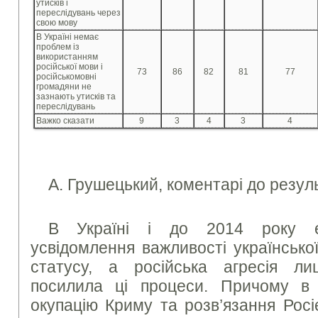
утисків і
переслідувань через
свою мову
В Україні немає
проблем із
використанням
російської мови і
73
86
82
81
77
російськомовні
громадяни не
зазнають утисків та
переслідувань
Важко сказати
9
3
4
3
4
А. Грушецький, коментарі до резул
В Україні і до 2014 року е
усвідомлення важливості українсько
статусу, а російська агресія 
посилила ці процеси. Причому в 
окупацію Криму та розв’язання Росі