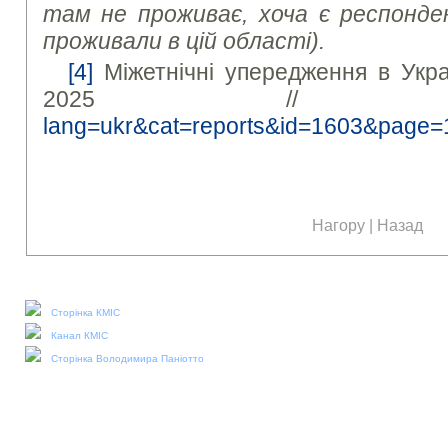
там не проживає, хоча є респонден
проживали в цій області).
[4]
Міжетнічні упередження в Укра
2025 /
lang=ukr&cat=reports&id=1603&page=
Нагору
|
Назад
Наші соціальні медіа:
Сторінка КМІС
Канал КМІС
Сторінка Володимира Паніотто