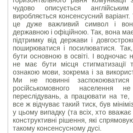
чудово описується англійським
виробляється консенсусний варіант. 
це дуже важливий символ і во
державною і офіційною. Так, вона м
підтримку від держави і довгостро
поширюватися і посилюватися. Так,
бути основною в освіті. І водночас 
не має бути місця стигматизації 
ознакою мови, зокрема і за викорис
Ми не повинні заспокоюватися
російськомовного населення н
переслідувань, а працювати на те, 
все ж відчуває такий тиск, був мінім
у цьому випадку (та всіх, хто вважа
конструктивні рішення, які спрямовую
такому консенсусному дусі.