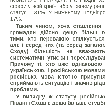
сфери у всій країні або у своєму регі
статус – 31%. У Нижньому Подніпров
17%.
Таким чином, хоча ставлення 
громадян дійсно дещо більш г
тими, хто переважно спілкуєтьс
але і серед них (та серед загало
Сходу) більшість
не
вважають
систематичні утиски і переслідува
Причому ті, хто вже однаковою 
українською, і російською мовами 
російська мова істотно присутня
сприймають ситуацію і значно рідш
проблеми.
У випадку ж статусу російськ
Півдні і Сході є дещо більше стурб