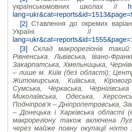
українськомовних школах //
h
lang=ukr&cat=reports&id=1513&page=
[2]
Ставлення до окремих варіант
Україні /
lang=ukr&cat=reports&id=1555&page=
[3]
Склад макрорегіонів такий:
Рівненська. Львівська, Івано-Франк
Закарпатська, Хмельницька, Черніве
– лише м. Київ (без області); Центр
Житомирська, Київська, Кіровогр
Сумська, Черкаська, Чернігівськ
Миколаївська, Одеська, Херсон
Подніпров’я – Дніпропетровська, За
– Донецька і Харківська області 
макрорегіону також включена Луг
через майже повну окупації ніхто 