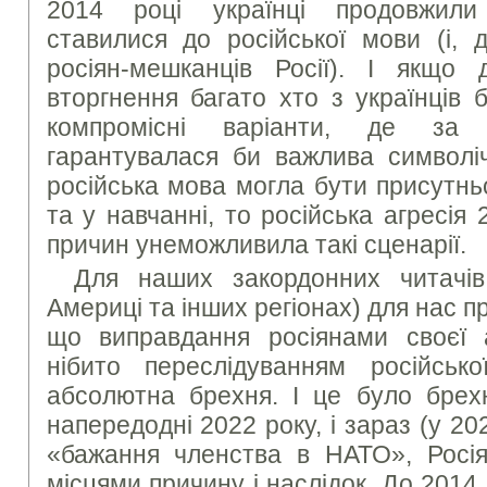
2014 році українці продовжили
ставилися до російської мови (і, 
росіян-мешканців Росії). І якщо
вторгнення багато хто з українців 
компромісні варіанти, де за 
гарантувалася би важлива символі
російська мова могла бути присутнь
та у навчанні, то російська агресія
причин унеможливила такі сценарії.
Для наших закордонних читачів 
Америці та інших регіонах) для нас п
що виправдання росіянами своєї а
нібито переслідуванням російськ
абсолютна брехня. І це було брехн
напередодні 2022 року, і зараз (у 202
«бажання членства в НАТО», Росія
місцями причину і наслідок. До 2014 