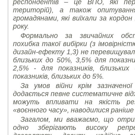
респондентів – це ВПО, які пер
територій), а також опитуванн
громадянами, які виїхали за кордон
року.
Формально за звичайних обс
похибка такої вибірки (з імовірніст
дизайн-ефекту 1,3) не перевищувала
близьких до 50%, 3,5% для показни
2,5% - для показників, близьких
показників, близьких до 5%.
За умов війни крім зазначеної
додається певне систематичне від
можуть впливати на якість ре
«воєнного часу», наводилися раніше
Загалом, ми вважаємо, що отри
одно зберігають високу репр