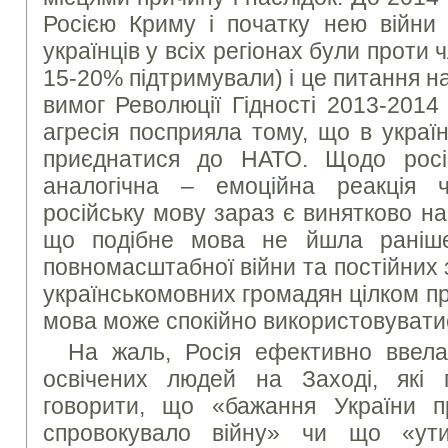
Росією Криму і початку нею війни 
українців у всіх регіонах були проти
15-20% підтримували) і це питання н
вимог Революції Гідності 2013-2014
агресія посприяла тому, що в украї
приєднатися до НАТО. Щодо росій
аналогічна – емоційна реакція ч
російську мову зараз є винятково нас
що подібне мова не йшла раніше
повномасштабної війни та постійних 
українськомовних громадян цілком п
мова може спокійно використовуватис
На жаль, Росія ефективно ввела
освічених людей на Заході, які 
говорити, що «бажання України 
спровокувало війну» чи що «ути