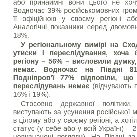
або принаймні вони цього не хочу
Водночас 39% російськомовних гром
її офіційною у своєму регіоні аб
Аналогічні показники серед двомов
18%.
У регіональному вимірі на Схо
утиски і переслідування, хоча 
регіону – 56% – висловили думку
немає. Водночас на Півдні 
Подніпров’ї 77% відповіли, що
переслідувань немає
(відчувають п
16% і 19%).
Стосовно державної політик
виступають за усунення російської 
в цілому або у своєму регіоні, а хот
статус (у себе або у всій Україні) 
невизначені погляди). На Півдні за