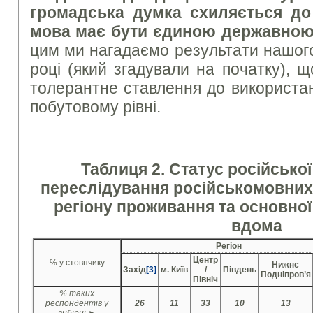
громадська думка схиляється до 
мова має бути єдиною державною
цим ми нагадаємо результати нашог
році (який згадували на початку), 
толерантне ставлення до використан
побутовому рівні.
Таблиця 2. Статус російської
переслідування російськомовних 
регіону проживання та основної
вдома
Регіон
Центр
% у стовпчику
Нижнє
Захід
[3]
м. Київ
/
Південь
Подніпров’я
Північ
% таких
респондентів у
26
11
33
10
13
вибірці ►