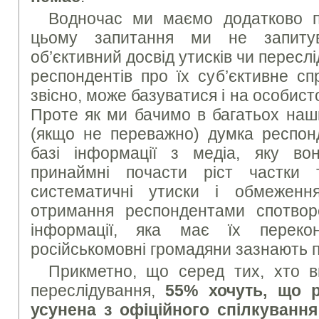
Водночас ми маємо додатково п
цьому запитання ми не запиту
об’єктивний досвід утисків чи пересл
респондентів про їх суб’єктивне сп
звісно, може базуватися і на особист
Проте як ми бачимо в багатьох наш
(якщо не переважно) думка респон
базі інформації з медіа, яку во
принаймні почасти ріст частки т
систематичні утиски і обмеженн
отримання респондентами спотворе
інформації, яка має їх переко
російськомовні громадяни зазнають 
Прикметно, що серед тих, хто в
переслідування,
55% хочуть, що 
усунена з офіційного спілкування 