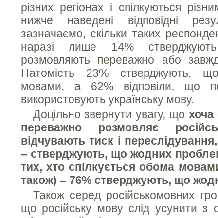
різних регіонах і спілкуються різн
нижче наведені відповідні рез
зазначаємо, скільки таких респондент
наразі лише 14% стверджуют
розмовляють переважно або завжд
Натомість 23% стверджують, що
мовами, а 62% відповіли, що п
використовують українську мову.
Доцільно звернути увагу, що
хоча
переважно розмовляє росій
відчувають тиск і переслідування,
– стверджують, що жодних пробле
тих, хто спілкується обома мовами
також) – 76% стверджують, що жо
Також серед російськомовних гр
що російську мову слід усунити з о