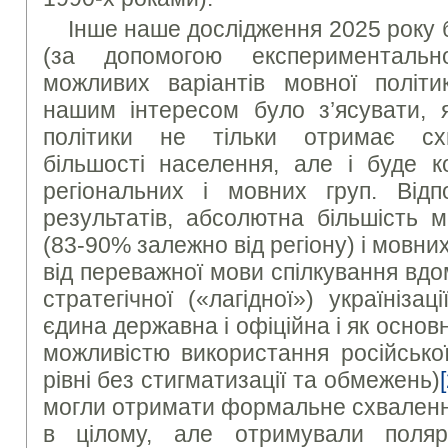
Інше наше дослідження 2025 року 
(за допомогою експериментальн
можливих варіантів мовної політ
нашим інтересом було з’ясувати, 
політики не тільки отримає сх
більшості населення, але і буде к
регіональних і мовних груп. Від
результатів, абсолютна більшість м
(83-90% залежно від регіону) і мовни
від переважної мови спілкування вд
стратегічної («лагідної») українізац
єдина державна і офіційна і як основн
можливістю використання російсько
рівні без стигматизації та обмежень)
могли отримати формальне схваленн
в цілому, але отримували поляр