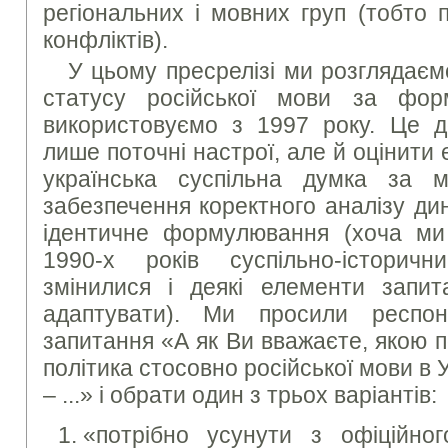
регіональних і мовних груп (тобто 
конфліктів).
У цьому пресрелізі ми розглядаєм
статусу російської мови за фо
використовуємо з 1997 року. Це д
лише поточні настрої, але й оцінити
українська суспільна думка за 
забезпечення коректного аналізу ди
ідентичне формулювання (хоча ми
1990-х років суспільно-історичн
змінилися і деякі елементи запи
адаптувати). Ми просили респон
запитання «А як Ви вважаєте, якою 
політика стосовно російської мови в 
– ...» і обрати один з трьох варіантів:
«потрібно усунути з офіційног