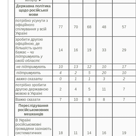
Державна політика
щодо російської
мови
потрібно усунути з
офіційного
77
70
68
48
57
спілкування у всій
Україні
зробити другою
офіційною, де
більшість цього
14
16
19
33
29
бажає –
чи
підтримують у
своїй області:
не підтримують
10
13
12
10
17
підтримують
4
2
5
20
10
важко сказати
0
1
1
3
2
потрібно зробити
другою державною
2
4
5
11
7
мовою в Україні
Важко сказати
7
10
9
8
7
Переслідування
російськомовних
мешканців
В Україні
російськомовні
громадяни зазнають
систематичних
18
11
14
16
19