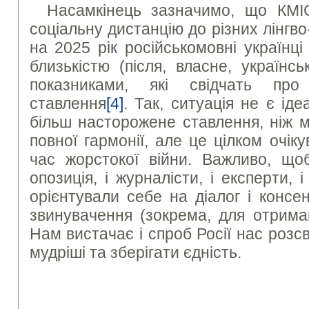
Насамкінець зазначимо, що КМІ
соціальну дистанцію до різних лінгво
на 2025 рік російськомовні українці
близькістю (після, власне, українсь
показниками, які свідчать про
ставлення
[4]
. Так, ситуація не є ід
більш насторожене ставлення, ніж 
повної гармонії, але це цілком очіку
час жорстокої війни. Важливо, щоб
опозиція, і журналісти, і експерти, 
орієнтували себе на діалог і консе
звинувачення (зокрема, для отриман
Нам вистачає і спроб Росії нас роз
мудріші та зберігати єдність.