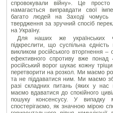
спровокували війну». Це просто
намагається виправдати свої імпер
багато людей на Заході чомусь 
твердження за зручний спосіб перек
на Україну.
Для наших же українських ч
підкреслити, що суспільна єдність
викликом російського вторгнення – 
ефективного спротиву вже понад 
російський ворог шукає кожну тріщи
перетворити на розкол. Ми маємо ро
та не піддаватися ним. Ми маємо зб
разі складних питань (яких у нас
маємо вдаватися до спокійного циві
пошуку консенсусу. У випадку 
спостерігаємо, як значною мірою сп
горизонтального рівня комунікації