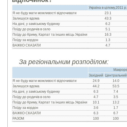
Україна в цілому,2011 р
Я не буду мати можливості відпочивати
23.1
Залишуся вдома
43.3
На дачі, у заміському будинку
6.2
Поїду до родичів в село
5.1
Поїду до Криму, Карпат та інших місць України
16.3
Поїду за кордон
1.3
ВАЖКО СКАЗАТИ
4.7
За регіональним розподілом:
Макроре
Західний
Центральний
Я не буду мати можливостi вiдпочивати
24.9
14.0
Залишуся вдома
44.2
53.5
На дачi, у замiському будинку
6.3
7.4
Поїду до родичiв в село
4.7
3.5
Поїду до Криму, Карпат та iнших мiсць України
10.1
13.2
Поїду за кордон
3.6
1.7
ВАЖКО СКАЗАТИ
6.3
6.7
РАЗОМ
100
100