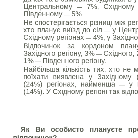
Центральному
7%, Східному 
—
Південному
5%.
—
Не спостерігається різниці між рег
хто планує виїзд до сіл
у Центр
—
Східному регіонах
4%, у Західн
—
Відпочинок за кордоном пла
Західного регіону, 3%
Східного,
—
1%
Південного регіону.
—
Найбільша кількість тих, хто не 
поїхати виявлена у Західному 
(24%) регіонах, найменша
у Ц
—
(14%). У Східному регіоні так від
Як Ви особисто плануєте пр
відпочинок?