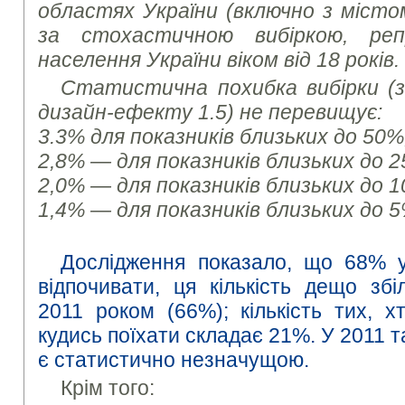
областях України (включно з місто
за стохастичною вибіркою, ре
населення України віком від 18 років.
Статистична похибка вибірки (з 
дизайн-ефекту 1.5) не перевищує:
3.3% для показників близьких до 50%
2,8% — для показників близьких до 2
2,0% — для показників близьких до 1
1,4% — для показників близьких до 5
Дослідження показало, що 68% у
відпочивати, ця кількість дещо зб
2011 роком (66%); кількість тих, 
кудись поїхати складає 21%. У 2011 т
є статистично незначущою.
Крім того: