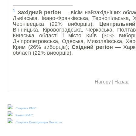
1
Західний регіон
— вісім найзахідніших облас
Львівська, Івано-Франківська, Тернопільська, 
Чернівецька (22% виборців);
Центральний
Вінницька, Кіровоградська, Черкаська, Полтав
Київська області і місто Київ (30% вибор
Дніпропетровська, Одеська, Миколаївська, Херс
Крим (26% виборців);
Східний регіон
—
Харкі
області (22% виборців).
Нагору
|
Назад
Наші соціальні медіа:
Сторінка КМІС
Канал КМІС
Сторінка Володимира Паніотто