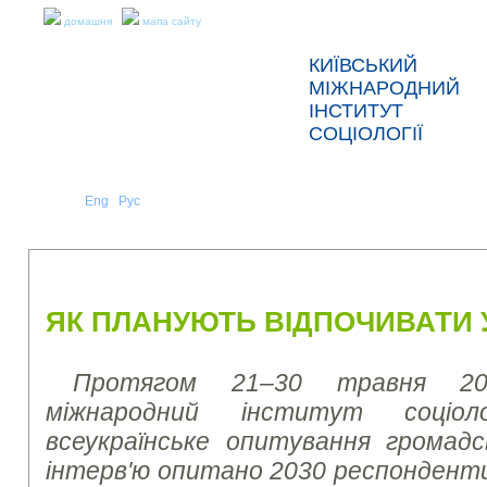
домашня
мапа сайту
КИЇВСЬКИЙ
МІЖНАРОДНИЙ
ІНСТИТУТ
СОЦІОЛОГІЇ
Укр
Eng
Рус
|
|
ПРО НАС
НОВИНИ
ПРЕС-РЕЛІЗИ ТА ЗВІТИ
ЯК ПЛАНУЮТЬ ВІДПОЧИВАТИ У
Протягом 21–30 травня 20
міжнародний інститут соціоло
всеукраїнське опитування громад
інтерв'ю опитано 2030 респонденти