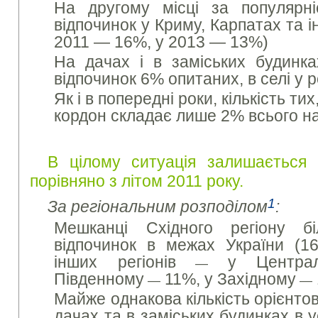
На другому місці за популярн
відпочинок у Криму, Карпатах та і
2011 — 16%, у 2013 — 13%)
На дачах і в заміських будинк
відпочинок 6% опитаних, в селі у 
Як і в попередні роки, кількість ти
кордон складає лише 2% всього н
В цілому ситуація залишається 
порівняно з літом 2011 року.
1
За регіональним розподілом
:
Мешканці Східного регіону б
відпочинок в межах України (1
інших регіонів
у Централ
—
Південному
11%, у Західному
—
—
Майже однакова кількість орієнто
дачах та в заміських будинках в ус