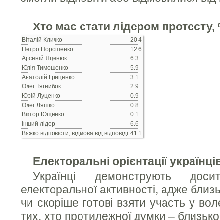
Хто має стати лідером протесту,
Віталій Кличко
20.4
Петро Порошенко
12.6
Арсеній Яценюк
6.3
Юлія Тимошенко
5.9
Анатолій Гриценко
3.1
Олег Тягнибок
2.9
Юрій Луценко
0.9
Олег Ляшко
0.8
Віктор Ющенко
0.1
Інший лідер
6.6
Важко відповісти, відмова від відповіді
41.1
Електоральні орієнтації українці
Українці демонструють доси
електоральної активності, адже близь
чи скоріше готові взяти участь у во
тих, хто протилежної думки – близьк