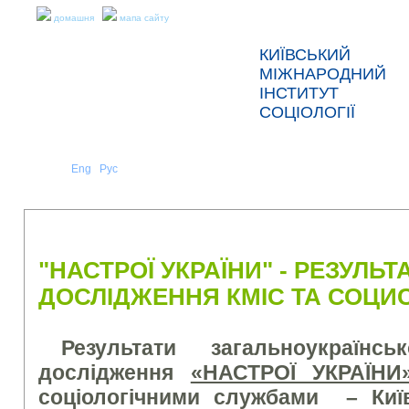
домашня
мапа сайту
КИЇВСЬКИЙ
МІЖНАРОДНИЙ
ІНСТИТУТ
СОЦІОЛОГІЇ
Укр
Eng
Рус
|
|
ПРО НАС
НОВИНИ
ПРЕС-РЕЛІЗИ ТА ЗВІТИ
"НАСТРОЇ УКРАЇНИ" - РЕЗУЛЬ
ДОСЛІДЖЕННЯ КМІС ТА СОЦИ
Результати загальноукраїнськ
дослідження
«НАСТРОЇ УКРАЇНИ
соціологічними службами –
Киї