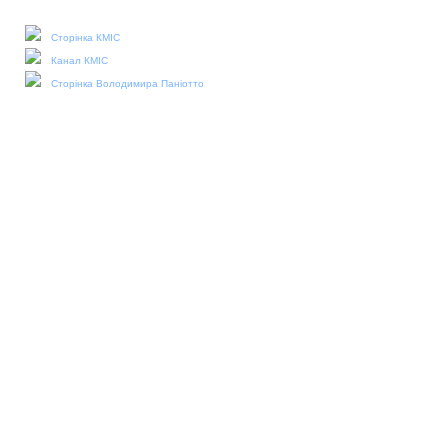
Наші соціальні медіа:
Сторінка КМІС
Канал КМІС
Сторінка Володимира Паніотто