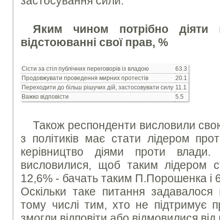
застосування сили.
Яким чином потрібно діяти 
відстоюванні свої прав, %
Сісти за стіл публічних переговорів із владою
63.3
Продовжувати проведення мирних протестів
20.1
Переходити до більш рішучих дій, застосовувати силу
11.1
Важко відповісти
5.5
Також респонденти висловили свою
з політиків має стати лідером прот
керівництво діями проти влади.
висловилися, щоб таким лідером ст
12,6% - бачать таким П.Порошенка і 
Оскільки таке питання задавалося 
тому числі тим, хто не підтримує п
змогли відповіти або відмовилися від в