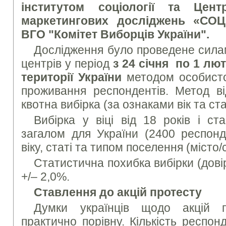
інститутом соціології та
Цент
маркетингових досліджень «СО
ВГО "Комітет Виборців України".
Дослідження було проведене сила
центрів у період
з 24 січня по 1 лют
території України
методом особисто
проживання респондентів. Метод ві
квотна вибірка (за ознаками вік та ста
Вибірка у віці від 18 років і с
загалом для України (2400 респонд
віку, статі та типом поселення (місто/
Статистична похибка вибірки (дові
+/– 2,0%.
Ставлення до акцій протесту
Думки українців щодо акцій п
практично порівну. Кількість респонд