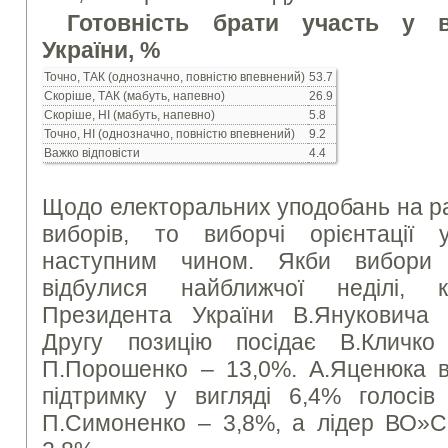
Готовність брати участь у 
України, %
Точно, ТАК (однозначно, повністю впевнений)
53.7
Скоріше, ТАК (мабуть, напевно)
26.9
Скоріше, НI (мабуть, напевно)
5.8
Точно, НI (однозначно, повністю впевнений)
9.2
Важко відповісти
4.4
Щодо електоральних уподобань на р
виборів, то виборчі орієнтації у
наступним чином. Якби вибори 
відбулися найближчої неділі, 
Президента України В.Януковича 
Другу позицію посідає В.Кличк
П.Порошенко – 13,0%. А.Яценюка в
підтримку у вигляді 6,4% голосів
П.Симоненко – 3,8%, а лідер ВО»С