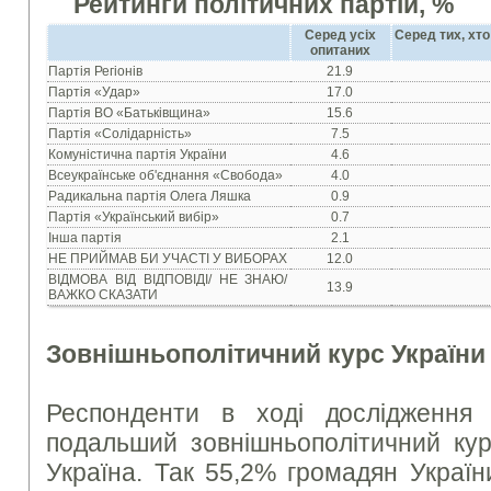
Рейтинги політичних партій, %
Серед усіх
Серед тих, хто
опитаних
Партiя Регiонiв
21.9
Партiя «Удар»
17.0
Партiя ВО «Батькiвщина»
15.6
Партiя «Солiдарнiсть»
7.5
Комунiстична партiя України
4.6
Всеукраїнське об'єднання «Свобода»
4.0
Радикальна партiя Олега Ляшка
0.9
Партiя «Український вибір»
0.7
Iнша партія
2.1
НЕ ПРИЙМАВ БИ УЧАСТI У ВИБОРАХ
12.0
ВIДМОВА ВIД ВIДПОВIДI/ НЕ ЗНАЮ/
13.9
ВАЖКО СКАЗАТИ
Зовнішньополітичний курс України
Респонденти в ході дослідження
подальший зовнішньополітичний кур
Україна. Так 55,2% громадян Україн