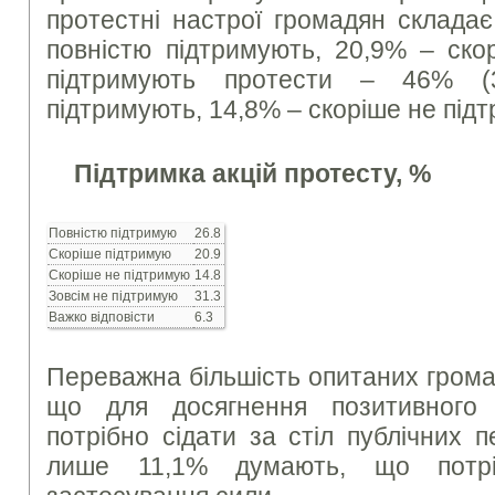
протестні настрої громадян склада
повністю підтримують, 20,9% – ско
підтримують протести – 46% (
підтримують, 14,8% – скоріше не під
Підтримка акцій протесту, %
Повністю підтримую
26.8
Скоріше підтримую
20.9
Скоріше не підтримую
14.8
Зовсім не підтримую
31.3
Важко відповісти
6.3
Переважна більшість опитаних грома
що для досягнення позитивного 
потрібно сідати за стіл публічних п
лише 11,1% думають, що потрі