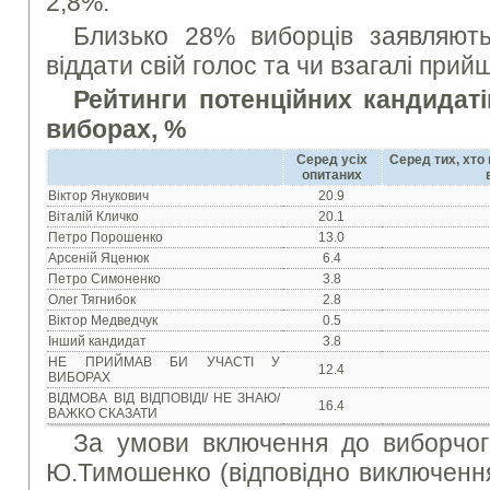
2,8%.
Близько 28% виборців заявляют
віддати свій голос та чи взагалі прий
Рейтинги потенційних кандидат
виборах, %
Серед усіх
Серед тих, хто
опитаних
Віктор Янукович
20.9
Віталій Кличко
20.1
Петро Порошенко
13.0
Арсеній Яценюк
6.4
Петро Симоненко
3.8
Олег Тягнибок
2.8
Віктор Медведчук
0.5
Інший кандидат
3.8
НЕ ПРИЙМАВ БИ УЧАСТІ У
12.4
ВИБОРАХ
ВІДМОВА ВІД ВІДПОВІДІ/ НЕ ЗНАЮ/
16.4
ВАЖКО СКАЗАТИ
За умови включення до виборчог
Ю.Тимошенко (відповідно виключення