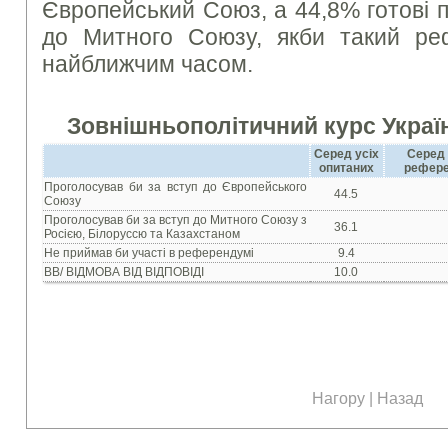
Європейський Союз, а 44,8% готові 
до Митного Союзу, якби такий ре
найближчим часом.
Зовнішньополітичний курс Украї
Серед усіх
Серед 
опитаних
рефере
Проголосував би за вступ до Європейського
44.5
Союзу
Проголосував би за вступ до Митного Союзу з
36.1
Росiєю, Бiлоруссю та Казахстаном
Не приймав би участi в референдумi
9.4
ВВ/ ВIДМОВА ВIД ВIДПОВIДI
10.0
Нагору
|
Назад