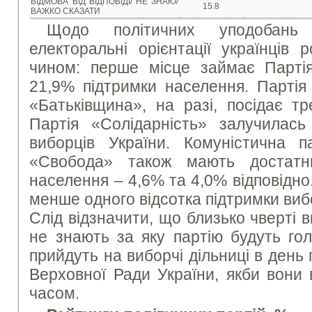
ВIДМОВА ВIД ВIДПОВIДI/ НЕ ЗНАЮ/
15.8
ВАЖКО СКАЗАТИ
Щодо політичних уподобань
електоральні орієнтації українців 
чином: перше місце займає Партія
21,9% підтримки населення. Партія
«Батьківщина», на разі, посідає т
Партія «Солідарність» залучилас
виборців України. Комуністична 
«Свобода» також мають достатн
населення – 4,6% та 4,0% відповідно.
менше одного відсотка підтримки виб
Слід відзначити, що близько чверті 
не знають за яку партію будуть гол
прийдуть на виборчі дільниці в день
Верховної Ради України, якби вони
часом.