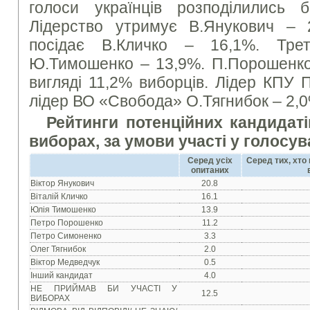
голоси українців розподілились 
Лідерство утримує В.Янукович – 
посідає В.Кличко – 16,1%. Третє
Ю.Тимошенко – 13,9%. П.Порошенко
вигляді 11,2% виборців. Лідер КПУ 
лідер ВО «Свобода» О.Тягнибок – 2,
Рейтинги потенційних кандидат
виборах, за умови участі у голосу
Серед усіх
Серед тих, хто
опитаних
Вiктор Янукович
20.8
Вiталiй Кличко
16.1
Юлiя Тимошенко
13.9
Петро Порошенко
11.2
Петро Симоненко
3.3
Олег Тягнибок
2.0
Вiктор Медведчук
0.5
Інший кандидат
4.0
НЕ ПРИЙМАВ БИ УЧАСТI У
12.5
ВИБОРАХ