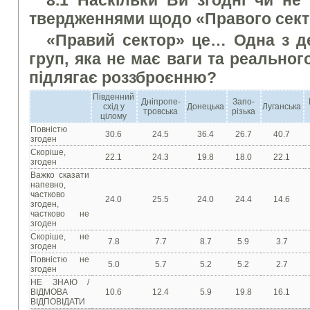
8.1 Наскільки Ви згодні чи не
твердженнями щодо «Правого сек
«Правий сектор» це… Одна з де
груп, яка не має ваги та реальног
підлягає роззброєнню?
Південний
Дніпропе-
Запо-
схід у
Донецька
Луганська
тровська
різька
цілому
Повністю
30.6
24.5
36.4
26.7
40.7
згоден
Скоріше,
22.1
24.3
19.8
18.0
22.1
згоден
Важко сказати
напевно,
частково
24.0
25.5
24.0
24.4
14.6
згоден,
частково не
згоден
Скоріше, не
7.8
7.7
8.7
5.9
3.7
згоден
Повністю не
5.0
5.7
5.2
5.2
2.7
згоден
НЕ ЗНАЮ /
ВІДМОВА
10.6
12.4
5.9
19.8
16.1
ВІДПОВІДАТИ