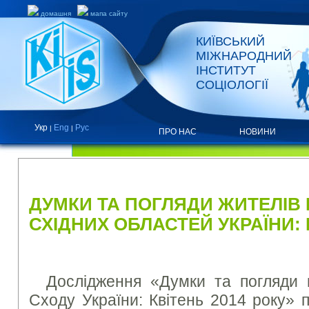
домашня
мапа сайту
КИЇВСЬКИЙ
МІЖНАРОДНИЙ
ІНСТИТУТ
СОЦІОЛОГІЇ
Укр
Eng
Рус
|
|
ПРО НАС
НОВИНИ
ПРЕС-РЕЛІЗИ ТА ЗВІТИ
ДУМКИ ТА ПОГЛЯДИ ЖИТЕЛІВ 
СХІДНИХ ОБЛАСТЕЙ УКРАЇНИ: 
Дослідження «Думки та погляди 
Сходу України: Квітень 2014 року» 