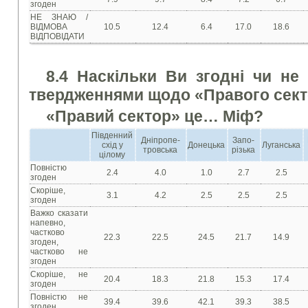
згоден
НЕ ЗНАЮ /
ВІДМОВА
10.5
12.4
6.4
17.0
18.6
ВІДПОВІДАТИ
8.4 Наскільки Ви згодні чи не
твердженнями щодо «Правого сек
«Прав
и
й сектор»
це
… М
і
ф?
Південний
Дніпропе-
Запо-
схід у
Донецька
Луганська
тровська
різька
цілому
Повністю
2.4
4.0
1.0
2.7
2.5
згоден
Скоріше,
3.1
4.2
2.5
2.5
2.5
згоден
Важко сказати
напевно,
частково
22.3
22.5
24.5
21.7
14.9
згоден,
частково не
згоден
Скоріше, не
20.4
18.3
21.8
15.3
17.4
згоден
Повністю не
39.4
39.6
42.1
39.3
38.5
згоден