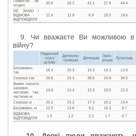
Повністю не
35.6
28.2
42.1
27.9
44.4
згоден
НЕ ЗНАЮ /
ВІДМОВА
11.6
11.9
6.9
20.5
19.6
ВІДПОВІДАТИ
9. Чи вважаєте Ви можливою в 
війну?
Південний
Дніпропе-
Запо-
схід у
Донецька
Луганська
тровська
різька
цілому
Безумовно,
16.4
20.3
19.3
16.3
13.9
так
Скоріше так
29.6
24.3
36.6
24.9
38.0
Важко сказати
напевно,
19.8
15.3
15.3
20.5
23.3
частково так,
частково ні
Скоріше ні
20.2
25.2
17.3
20.2
14.4
Безумовно, ні
12.5
13.6
9.2
16.3
9.7
ВІДМОВА
1.5
1.2
2.2
1.7
0.7
ВІДПОВІДАТИ
10. Деякі люди вважають, 