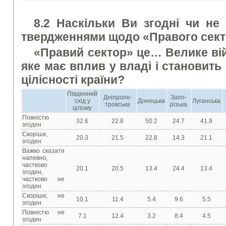
8.2 Наскільки Ви згодні чи не
твердженнями щодо «Правого сек
«Правий сектор» це… Велике ві
яке має вплив у владі і становить
цілісності країни?
Південний
Дніпропе-
Запо-
схід у
Донецька
Луганська
тровська
різька
цілому
Повністю
32.6
22.8
50.2
24.7
41.9
згоден
Скоріше,
20.3
21.5
22.8
14.3
21.1
згоден
Важко сказати
напевно,
частково
20.1
20.5
13.4
24.4
13.4
згоден,
частково не
згоден
Скоріше, не
10.1
11.4
5.4
9.6
5.5
згоден
Повністю не
7.1
12.4
3.2
8.4
4.5
згоден