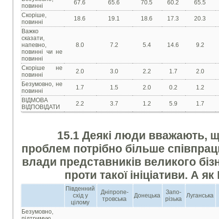
67.6
65.6
70.5
60.2
65.5
повинні
Скоріше,
18.6
19.1
18.6
17.3
20.3
повинні
Важко
сказати,
напевно,
8.0
7.2
5.4
14.6
9.2
повинні чи не
повинні
Скоріше не
2.0
3.0
2.2
1.7
2.0
повинні
Безумовно, не
1.7
1.5
2.0
0.2
1.2
повинні
ВІДМОВА
2.2
3.7
1.2
5.9
1.7
ВІДПОВІДАТИ
15.1 Деякі люди вважають, 
проблем потрібно більше співпрац
влади представників великого бізн
проти такої ініціативи. А я
Південний
Дніпропе-
Запо-
схід у
Донецька
Луганська
тровська
різька
цілому
Безумовно,
підтримую