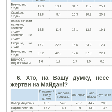
Безумовно,
19.3
13.1
31.7
11.9
25.1
згоден
Скоріше,
12.8
8.4
16.3
10.9
20.8
згоден
Важко сказати
напевно,
частково
15.5
11.6
15.1
13.3
19.1
згоден,
частково не
згоден
Скоріше, не
17.7
22.5
15.6
23.2
12.4
згоден
Безумовно, не
33.2
42.6
19.6
37.8
22.1
згоден
ВІДМОВА
1.6
1.7
1.7
3.0
0.5
ВІДПОВІДАТИ
6. Хто, на Вашу думку, несе 
жертви на Майдані?
Південний
Дніпропе-
Запо-
схід у
Донецька
Луганська
тровська
різька
цілому
Віктор Янукович
45.1
54.0
28.7
44.2
29.5
Партія регіонів
17.2
14.1
9.9
13.8
13.6