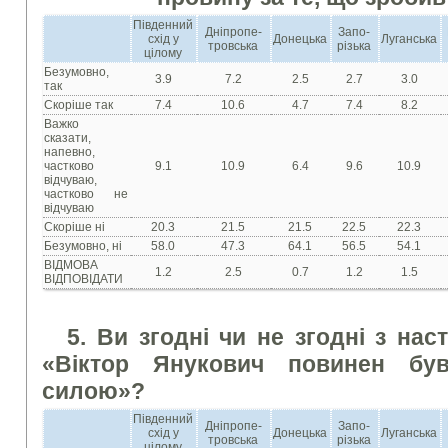
Південний
Дніпропе-
Запо-
схід у
Донецька
Луганська
тровська
різька
цілому
Безумовно,
3.9
7.2
2.5
2.7
3.0
так
Скоріше так
7.4
10.6
4.7
7.4
8.2
Важко
сказати,
напевно,
частково
9.1
10.9
6.4
9.6
10.9
відчуваю,
частково не
відчуваю
Скоріше ні
20.3
21.5
21.5
22.5
22.3
Безумовно, ні
58.0
47.3
64.1
56.5
54.1
ВІДМОВА
1.2
2.5
0.7
1.2
1.5
ВІДПОВІДАТИ
5. Ви згодні чи не згодні з на
«Віктор Янукович повинен був
силою»?
Південний
Дніпропе-
Запо-
схід у
Донецька
Луганська
тровська
різька
цілому