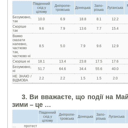
Південний
Дніпропе-
Запо-
схід у
Донецька
Луганська
тровська
різька
цілому
Безумовно,
10.0
6.9
18.8
8.1
12.2
так
Скоріше
9.6
7.9
13.6
7.7
15.4
так
Важко
сказати
напевно,
8.5
5.0
7.9
9.6
12.9
частково
так,
частково ні
Скоріше ні
18.1
13.4
23.8
17.5
17.6
Безумовно,
51.7
64.6
34.4
55.6
40.0
ні
НЕ ЗНАЮ /
2.2
2.2
1.5
1.5
2.0
ВІДМОВА
3. Ви вважаєте, що події на Ма
зими – це …
Південний
Дніпропе-
Запо-
схід у
Донецька
Луганська
тровська
різька
цілому
… протест