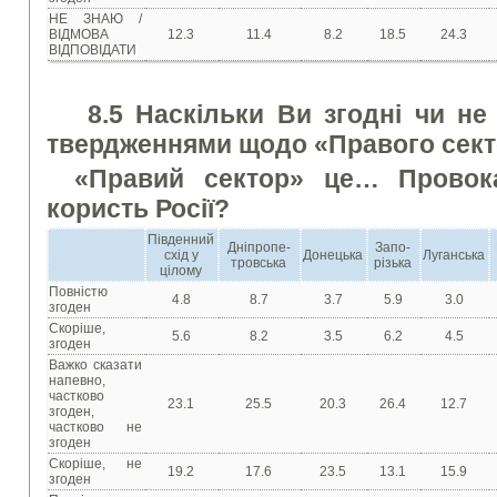
НЕ ЗНАЮ /
ВІДМОВА
12.3
11.4
8.2
18.5
24.3
ВІДПОВІДАТИ
8.5 Наскільки Ви згодні чи не
твердженнями щодо «Правого сек
«Правий сектор» це… Провока
користь Росії?
Південний
Дніпропе-
Запо-
схід у
Донецька
Луганська
тровська
різька
цілому
Повністю
4.8
8.7
3.7
5.9
3.0
згоден
Скоріше,
5.6
8.2
3.5
6.2
4.5
згоден
Важко сказати
напевно,
частково
23.1
25.5
20.3
26.4
12.7
згоден,
частково не
згоден
Скоріше, не
19.2
17.6
23.5
13.1
15.9
згоден