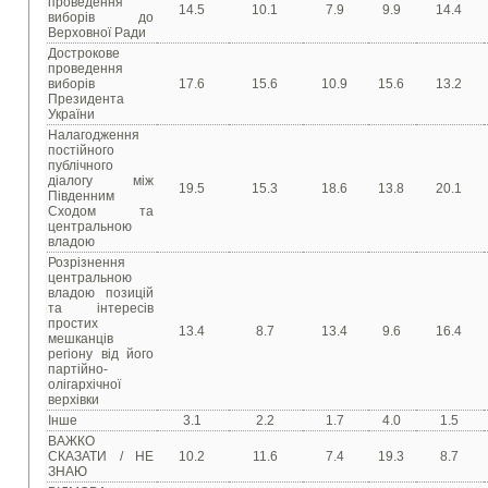
проведення
14.5
10.1
7.9
9.9
14.4
виборів до
Верховної Ради
Дострокове
проведення
виборів
17.6
15.6
10.9
15.6
13.2
Президента
України
Налагодження
постійного
публічного
діалогу між
19.5
15.3
18.6
13.8
20.1
Південним
Сходом та
центральною
владою
Розрізнення
центральною
владою позицій
та інтересів
простих
13.4
8.7
13.4
9.6
16.4
мешканців
регіону від його
партійно-
олігархічної
верхівки
Інше
3.1
2.2
1.7
4.0
1.5
ВАЖКО
СКАЗАТИ / НЕ
10.2
11.6
7.4
19.3
8.7
ЗНАЮ