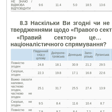
НЕ ЗНАЮ /
ВІДМОВА
9.6
11.4
5.0
18.5
13.6
ВІДПОВІДАТИ
8.3 Наскільки Ви згодні чи не
твердженнями щодо «Правого сек
«Правий сектор» це… П
націоналістичного спрямування?
Південний
Дніпропе-
Запо-
схід у
Донецька
Луганська
тровська
різька
цілому
Повністю
24.8
18.1
30.9
21.2
29.5
згоден
Скоріше,
22.3
19.8
17.1
16.8
22.6
згоден
Важко сказати
напевно,
частково
25.1
31.7
25.5
27.4
13.9
згоден,
частково не
згоден
Скоріше, не
9.5
8.4
11.6
10.4
8.7
згоден
Повністю не
7.9
9.7
8.4
7.2
6.7