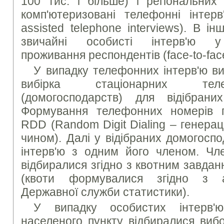
100 тис. і більше) і регіональних
комп'ютеризовані телефонні інтерв
assisted telephone interviews). В і
звичайні особисті інтерв'ю у
проживання респондентів (face-to-face
У випадку телефонних інтерв'ю в
вибірка стаціонарних тел
(домогосподарств) для відібрани
Формування телефонних номерів 
RDD (Random Digit Dialing – генера
чином). Далі у відібраних домогосп
інтерв'ю з одним його членом. Чл
відбиралися згідно з квотним завдан
(квоти формувалися згідно з 
Державної служби статистики).
У випадку особистих інтерв
населеного пункту відбиралися вибо