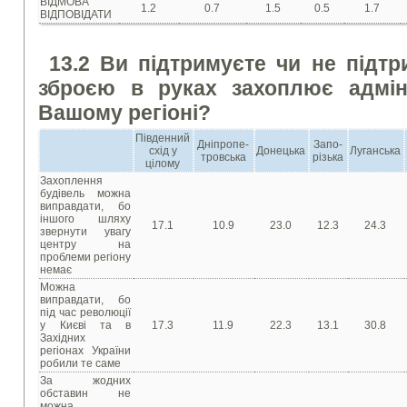
ВІДМОВА
1.2
0.7
1.5
0.5
1.7
ВІДПОВІДАТИ
13.2 Ви підтримуєте чи не підтри
зброєю в руках захоплює адміні
Вашому регіоні?
Південний
Дніпропе-
Запо-
схід у
Донецька
Луганська
тровська
різька
цілому
Захоплення
будівель можна
виправдати, бо
іншого шляху
17.1
10.9
23.0
12.3
24.3
звернути увагу
центру на
проблеми регіону
немає
Можна
виправдати, бо
під час революції
у Києві та в
17.3
11.9
22.3
13.1
30.8
Західних
регіонах України
робили те саме
За жодних
обставин не
можна