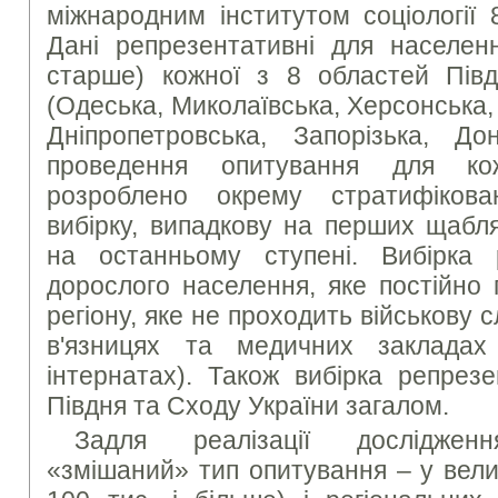
міжнародним інститутом соціології 
Дані репрезентативні для населенн
старше) кожної з 8 областей Пів
(Одеська, Миколаївська, Херсонська, 
Дніпропетровська, Запорізька, До
проведення опитування для ко
розроблено окрему стратифікован
вибірку, випадкову на перших щабл
на останньому ступені. Вибірка 
дорослого населення, яке постійно 
регіону, яке не проходить військову 
в'язницях та медичних закладах 
інтернатах). Також вибірка репрез
Півдня та Сходу України загалом.
Задля реалізації дослідженн
«змішаний» тип опитування – у вели