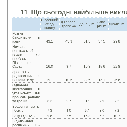
11. Що сьогодні найбільше викл
Південний
Дніпропе-
Запо-
схід у
Донецька
Луганська
тровська
різька
цілому
Розгул
бандитизму в
країні
43.1
43.3
51.5
37.5
29.8
Неувага
центральної
влади до
проблем
Південного
Сходу
16.8
8.7
19.8
15.6
22.8
Зростання
радикалізму та
націоналізму
19.1
10.6
22.5
13.1
26.6
Однобоке
висвітлення в
українських ЗМІ
проблем регіону
та країни
8.2
5.7
11.9
7.9
7.2
Введення віз із
Росією
7.3
4.0
9.4
3.0
7.2
Вступ до НАТО
9.6
2.5
15.3
5.2
10.7
Відключення
російських ТВ-