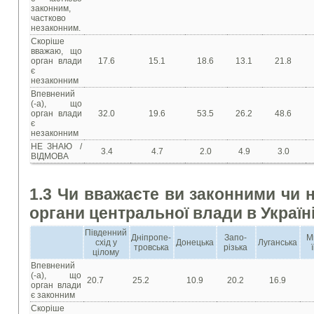
законним,
частково
незаконним.
Скоріше
вважаю, що
орган влади
17.6
15.1
18.6
13.1
21.8
є
незаконним
Впевнений
(-а), що
орган влади
32.0
19.6
53.5
26.2
48.6
є
незаконним
НЕ ЗНАЮ /
3.4
4.7
2.0
4.9
3.0
ВІДМОВА
1.3 Чи вважаєте ви законними чи 
органи центральної влади в Україн
Південний
Дніпропе-
Запо-
М
схід у
Донецька
Луганська
тровська
різька
цілому
Впевнений
(-а), що
20.7
25.2
10.9
20.2
16.9
орган влади
є законним
Скоріше