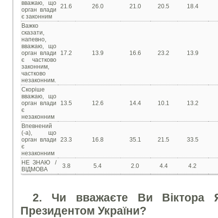
вважаю, що
21.6
26.0
21.0
20.5
18.4
орган влади
є законним
Важко
сказати,
напевно,
вважаю, що
орган влади
17.2
13.9
16.6
23.2
13.9
є частково
законним,
частково
незаконним.
Скоріше
вважаю, що
орган влади
13.5
12.6
14.4
10.1
13.2
є
незаконним
Впевнений
(-а), що
орган влади
23.3
16.8
35.1
21.5
33.5
є
незаконним
НЕ ЗНАЮ /
3.8
5.4
2.0
4.4
4.2
ВІДМОВА
2. Чи вважаєте Ви Віктора 
Президентом України?