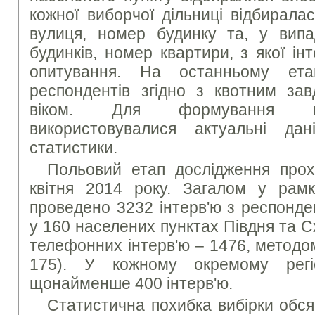
кожної виборчої дільниці відбирала
вулиця, номер будинку та, у випа
будинків, номер квартири, з якої і
опитування. На останньому етап
респондентів згідно з квотним за
віком. Для формування кв
використовувалися актуальні да
статистики.
Польовий етап дослідження прох
квітня 2014 року. Загалом у рам
проведено 3232 інтерв'ю з респонде
у 160 населених пунктах Півдня та 
телефонних інтерв'ю – 1476, методо
175). У кожному окремому регі
щонайменше 400 інтерв'ю.
Статистична похибка вибірки обс