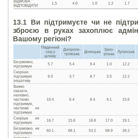
ВІДМОВА
1.5
4.0
1.0
1.2
1.7
ВІДПОВІДАТИ
13.1 Ви підтримуєте чи не підтрим
зброєю в руках захоплює адміні
Вашому регіоні?
Південний
Дніпропе-
Запо-
схід у
Донецька
Луганська
тровська
різька
цілому
Безумовно,
5.7
5.4
9.4
1.0
12.2
підтримую
Скоріше,
підтримую
6.0
3.7
8.7
3.5
12.2
ініціативу
Важко
сказати,
напевно,
частково
10.4
6.4
8.4
9.1
15.6
підтримую,
частково не
підтримую
Скоріше не
16.7
15.6
18.8
17.0
19.1
підтримую
Безумовно, не
60.1
68.1
53.2
68.9
39.2
підтримую