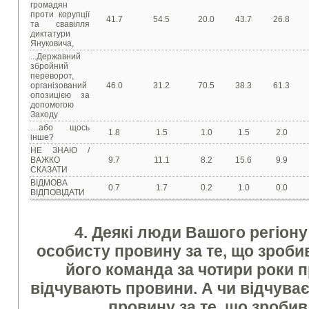
громадян
проти корупції
41.7
54.5
20.0
43.7
26.8
та свавілля
диктатури
Януковича,
...Державний
збройний
переворот,
організований
46.0
31.2
70.5
38.3
61.3
опозицією за
допомогою
Заходу
…або щось
1.8
1.5
1.0
1.5
2.0
інше?
НЕ ЗНАЮ /
ВАЖКО
9.7
11.1
8.2
15.6
9.9
СКАЗАТИ
ВІДМОВА
0.7
1.7
0.2
1.0
0.0
ВІДПОВІДАТИ
4. Деякі люди Вашого регіон
особисту провину за те, що зроби
його команда за чотири роки п
відчувають провини. А чи відчува
провину за те, що зроби