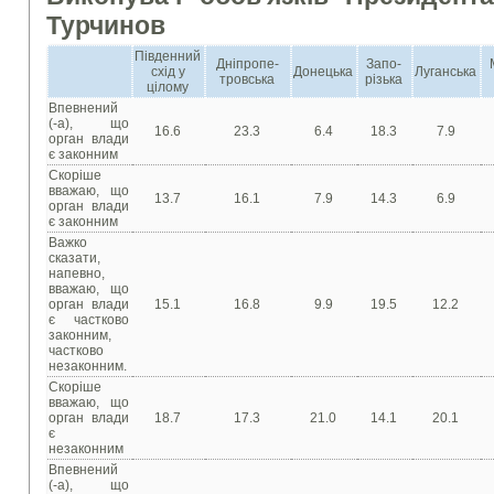
Турчинов
Південний
Дніпропе-
Запо-
схід у
Донецька
Луганська
тровська
різька
цілому
Впевнений
(-а), що
16.6
23.3
6.4
18.3
7.9
орган влади
є законним
Скоріше
вважаю, що
13.7
16.1
7.9
14.3
6.9
орган влади
є законним
Важко
сказати,
напевно,
вважаю, що
орган влади
15.1
16.8
9.9
19.5
12.2
є частково
законним,
частково
незаконним.
Скоріше
вважаю, що
орган влади
18.7
17.3
21.0
14.1
20.1
є
незаконним
Впевнений
(-а), що