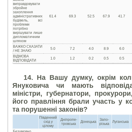
виправдовувати
збройне
захоплення
адміністративних
61.4
69.3
52.5
67.9
41.7
будівель, всі
проблеми
потрібно
вирішувати лише
дипломатичним
шляхом
ВАЖКО СКАЗАТИ
5.0
7.2
4.0
8.9
6.0
/ НЕ ЗНАЮ
ВІДМОВА
1.0
1.2
0.2
0.5
0.5
ВІДПОВІДАТИ
14. На Вашу думку, окрім ко
Януковича чи мають відповід
міністри, губернатори, прокурори,
його правління брали участь у ко
та порушенні законів?
Південний
Дніпропе-
Запо-
схід у
Донецька
Луганська
тровська
різька
цілому
Безумовно,