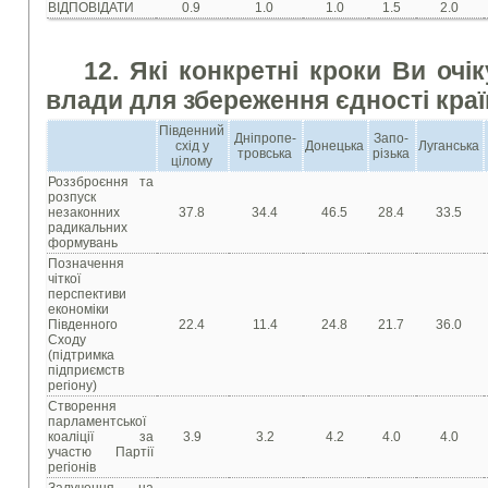
ВІДПОВІДАТИ
0.9
1.0
1.0
1.5
2.0
12. Які конкретні кроки Ви очі
влади для збереження єдності кра
Південний
Дніпропе-
Запо-
схід у
Донецька
Луганська
тровська
різька
цілому
Роззброєння та
розпуск
незаконних
37.8
34.4
46.5
28.4
33.5
радикальних
формувань
Позначення
чіткої
перспективи
економіки
Південного
22.4
11.4
24.8
21.7
36.0
Сходу
(підтримка
підприємств
регіону)
Створення
парламентської
коаліції за
3.9
3.2
4.2
4.0
4.0
участю Партії
регіонів