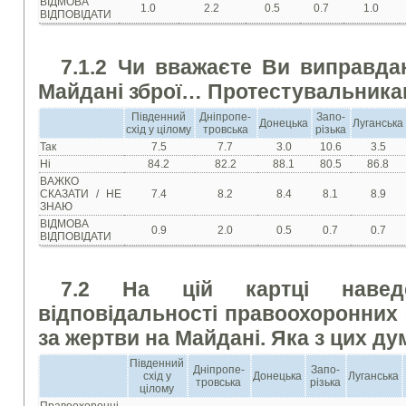
ВІДМОВА
1.0
2.2
0.5
0.7
1.0
ВІДПОВІДАТИ
7.1.2 Чи вважаєте Ви виправда
Майдані зброї… Протесту
вальника
Південний
Дніпропе-
Запо-
Донецька
Луганська
схід у цілому
тровська
різька
Так
7.5
7.7
3.0
10.6
3.5
Ні
84.2
82.2
88.1
80.5
86.8
ВАЖКО
СКАЗАТИ / НЕ
7.4
8.2
8.4
8.1
8.9
ЗНАЮ
ВІДМОВА
0.9
2.0
0.5
0.7
0.7
ВІДПОВІДАТИ
7.2 На цій картці наве
відповідальності правоохоронних 
за жертви на Майдані. Яка з цих д
Південний
Дніпропе-
Запо-
схід у
Донецька
Луганська
тровська
різька
цілому