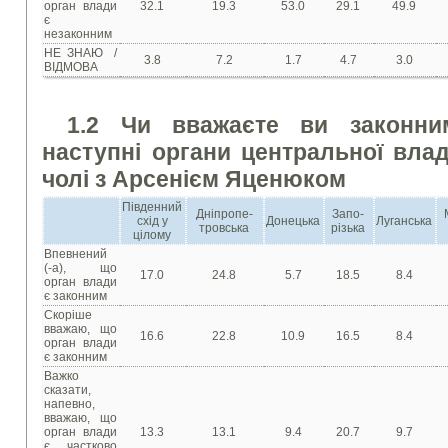
орган влади
32.1
19.3
53.0
29.1
49.9
є
незаконним
НЕ ЗНАЮ /
3.8
7.2
1.7
4.7
3.0
ВІДМОВА
1.2 Чи вважаєте ви законни
наступні органи центральної влад
чолі з Арсенієм Яценюком
Південний
Дніпропе-
Запо-
схід у
Донецька
Луганська
тровська
різька
цілому
Впевнений
(-а), що
17.0
24.8
5.7
18.5
8.4
орган влади
є законним
Скоріше
вважаю, що
16.6
22.8
10.9
16.5
8.4
орган влади
є законним
Важко
сказати,
напевно,
вважаю, що
орган влади
13.3
13.1
9.4
20.7
9.7
є частково