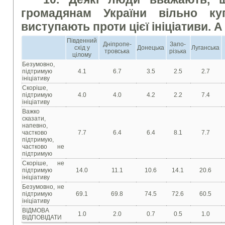
громадянам України вільно ку
виступають проти цієї ініціативи. 
Південний
Дніпропе-
Запо-
схід у
Донецька
Луганська
тровська
різька
цілому
Безумовно,
підтримую
4.1
6.7
3.5
2.5
2.7
ініціативу
Скоріше,
підтримую
4.0
4.0
4.2
2.2
7.4
ініціативу
Важко
сказати,
напевно,
частково
7.7
6.4
6.4
8.1
7.7
підтримую,
частково не
підтримую
Скоріше, не
підтримую
14.0
11.1
10.6
14.1
20.6
ініціативу
Безумовно, не
підтримую
69.1
69.8
74.5
72.6
60.5
ініціативу
ВІДМОВА
1.0
2.0
0.7
0.5
1.0
ВІДПОВІДАТИ