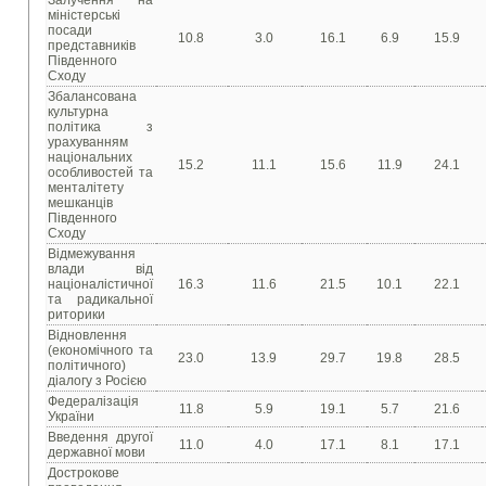
Залучення на
міністерські
посади
10.8
3.0
16.1
6.9
15.9
представників
Південного
Сходу
Збалансована
культурна
політика з
урахуванням
національних
15.2
11.1
15.6
11.9
24.1
особливостей та
менталітету
мешканців
Південного
Сходу
Відмежування
влади від
націоналістичної
16.3
11.6
21.5
10.1
22.1
та радикальної
риторики
Відновлення
(економічного та
23.0
13.9
29.7
19.8
28.5
політичного)
діалогу з Росією
Федералізація
11.8
5.9
19.1
5.7
21.6
України
Введення другої
11.0
4.0
17.1
8.1
17.1
державної мови
Дострокове