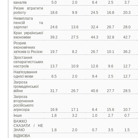
каналів
5.0
2.0
6.4
2.5
3.7
Ризик втратити
роботу
18.6
9.9
24.5
16.8
20.3
Невиплата
пенсій та
зарплат
24.6
13.6
32.4
26.7
28.0
Крах української
економіки
39.2
27.5
44.3
32.8
42.7
Розрив
економічних
зв'язків із Росією
19.7
8.2
26.7
10.1
36.2
Зростання
сепаратистських
настроїв
13.7
10.9
12.6
9.6
12.7
Нав'язування
однієї мови
6.5
2.0
9.4
2.5
12.7
Загроза
громадянської
війни
31.7
26.7
40.6
27.7
28.5
Загроза
вторгнення
російського
агресора
16.9
17.1
6.4
15.6
10.7
Інше
1.8
3.2
1.0
2.7
0.7
ВАЖКО
СКАЗАТИ / НЕ
ЗНАЮ
1.8
2.0
0.7
3.5
1.5
ВІДМОВА