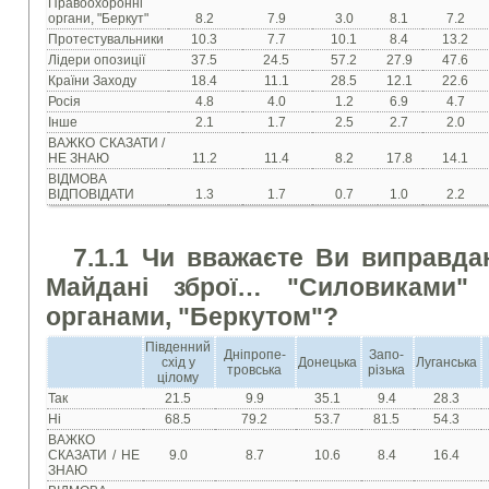
Правоохоронні
органи, "Беркут"
8.2
7.9
3.0
8.1
7.2
Протестувальники
10.3
7.7
10.1
8.4
13.2
Лідери опозиції
37.5
24.5
57.2
27.9
47.6
Країни Заходу
18.4
11.1
28.5
12.1
22.6
Росія
4.8
4.0
1.2
6.9
4.7
Інше
2.1
1.7
2.5
2.7
2.0
ВАЖКО СКАЗАТИ /
НЕ ЗНАЮ
11.2
11.4
8.2
17.8
14.1
ВІДМОВА
ВІДПОВІДАТИ
1.3
1.7
0.7
1.0
2.2
7.1.1 Чи вважаєте Ви виправда
Майдані зброї… "Силовиками" 
органами, "Беркутом"?
Південний
Дніпропе-
Запо-
схід у
Донецька
Луганська
тровська
різька
цілому
Так
21.5
9.9
35.1
9.4
28.3
Ні
68.5
79.2
53.7
81.5
54.3
ВАЖКО
СКАЗАТИ / НЕ
9.0
8.7
10.6
8.4
16.4
ЗНАЮ