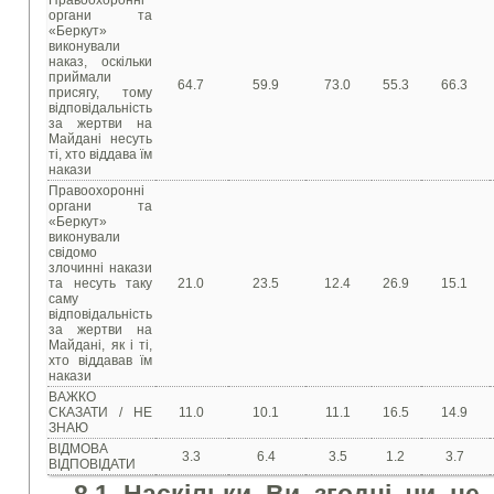
Правоохоронні
органи та
«Беркут»
виконували
наказ, оскільки
приймали
64.7
59.9
73.0
55.3
66.3
присягу, тому
відповідальність
за жертви на
Майдані несуть
ті, хто віддава їм
накази
Правоохоронні
органи та
«Беркут»
виконували
свідомо
злочинні накази
та несуть таку
21.0
23.5
12.4
26.9
15.1
саму
відповідальність
за жертви на
Майдані, як і ті,
хто віддавав їм
накази
ВАЖКО
СКАЗАТИ / НЕ
11.0
10.1
11.1
16.5
14.9
ЗНАЮ
ВІДМОВА
3.3
6.4
3.5
1.2
3.7
ВІДПОВІДАТИ