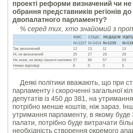
проекті реформи визначений чи не
обрання представників регіонів до
двопалатного парламенту?
% серед тих, хто знайомий з про
КМІС
СОЦІС
УІСД/ЦСМ
УЦЕП
N=1227
N=1414
N=1239
N=13
Так, визначений
12
13
11
13
Ні, не визначений
25
27
29
29
Не знаю, не можу сказати напевно
57
60
57
53
Немає відповіді
6
0
3
5
Деякі політики вважають, що при с
парламенту і скороченні загальної кі
депутатів із 450 до 381, на утриманн
потрібно менше коштів, ніж зараз. Ін
утримання парламенту, в якому буде 3
палати, потрібно буде витрачати біл
необхідність створення окремого апа