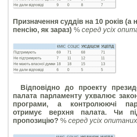
Не дали відповіді
9
0
8
7
Призначення суддів на 10 років (а 
пенсію, як зараз)
%
серед усіх опит
КМІС
СОЦІС
УІСД/ЦСМ
УЦЕПД
Підтримують
69
71
68
71
Не підтримують
7
11
12
11
Не мають власної думки
18
18
15
13
Не дали відповіді
6
0
5
5
Відповідно до проекту презид
палата парламенту ухвалює закон
програми, а контролюючі парл
отримує верхня палата. Чи пі
пропозицію?
%
серед усіх опитани