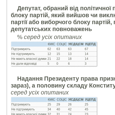
Депутат, обраний від
політичної 
блоку партій, який вийшов чи виклю
партії або виборчого блоку партій,
депутатських повноважень
%
серед усіх опитаних
КМІС
СОЦІС
УІСД/ЦСМ
УЦЕПД
Підтримують
62
63
63
67
Не підтримують
12
15
13
14
Не мають власної думки
21
22
18
14
Не дали відповіді
5
0
6
3
Надання Президенту права призн
зараз), а половину складу Констит
серед усіх опитаних
КМІС
СОЦІС
УІСД/ЦСМ
УЦЕПД
Підтримують
25
29
26
25
Не підтримують
34
40
42
45
Не мають власної думки
32
31
24
23