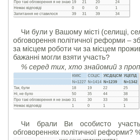
Про такі обговорення я не знаю
19
21
20
24
Немає відповіді
0
0
0
1
Запитання не ставилося
39
31
39
34
Чи були у Вашому місті (селищі, селі
обговорення політичної реформи – збо
за місцем роботи чи за місцем прожив
бажанні могли взяти участь?
% серед тих, хто знайомий з про
КМІС
СОЦІС
УІСД/ЦСМ
УЦЕПД
N=1227
N=1414
N=1239
N=1342
Так, були
18
19
22
25
Ні, не було
50
35
44
38
Про такі обговорення я не знаю
31
30
33
36
Немає відповіді
1
0
1
1
Чи брали Ви особисто участь
обговореннях політичної реформи? 