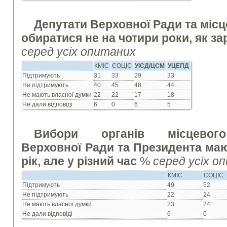
Депутати Верховної Ради та міс
обиратися не на чотири роки, як зар
серед усіх опитаних
КМІС
СОЦІС
УІСД/ЦСМ
УЦЕПД
Підтримують
31
33
29
33
Не підтримують
40
45
48
44
Не мають власної думки
22
22
17
18
Не дали відповіді
6
0
6
5
Вибори органів місцевого
Верховної Ради та Президента ма
рік, але у різний час
%
серед усіх о
КМІС
СОЦІС
Підтримують
49
52
Не підтримують
22
24
Не мають власної думки
23
24
Не дали відповіді
6
0