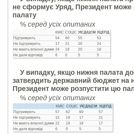
не сформує Уряд, Президент може
палату
%
серед усіх опитаних
КМІС
СОЦІС
УІСД/ЦСМ
УЦЕПД
Підтримують
54
60
55
53
Не підтримують
17
21
20
24
Не мають власної думки
24
19
20
18
Не дали відповіді
6
0
5
5
У випадку, якщо нижня палата до
затвердить державний бюджет на н
Президент може розпустити цю па
%
серед усіх опитаних
КМІС
СОЦІС
УІСД/ЦСМ
УЦЕПД
Підтримують
57
62
60
57
Не підтримують
15
19
17
21
Не мають власної думки
22
19
18
17
Не дали відповіді
6
0
5
5