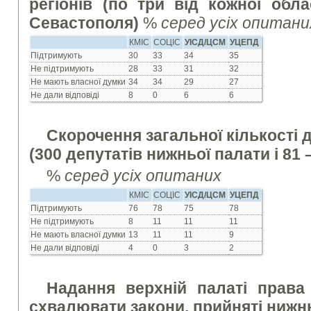
регіонів (по три від кожної обла
Севастополя)
%
серед усіх опитани
КМІС
СОЦІС
УІСД/ЦСМ
УЦЕПД
Підтримують
30
33
34
35
Не підтримують
28
33
31
32
Не мають власної думки
34
34
29
27
Не дали відповіді
8
0
6
6
Скорочення загальної кількості д
(300 депутатів нижньої палати і 81 
%
серед усіх опитаних
КМІС
СОЦІС
УІСД/ЦСМ
УЦЕПД
Підтримують
76
78
75
78
Не підтримують
8
11
11
11
Не мають власної думки
13
11
11
9
Не дали відповіді
4
0
3
2
Надання верхній палаті права
схвалювати закони, прийняті ниж