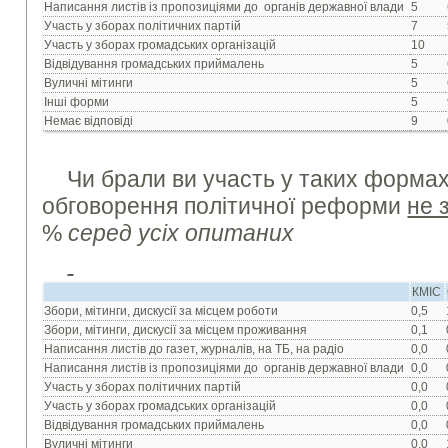
Написання листів із пропозиціями до органів державної влади
5
Участь у зборах політичних партій
7
Участь у зборах громадських організацій
10
Відвідування громадських приймалень
5
Вуличні мітинги
5
Інші форми
5
Немає відповіді
9
Чи брали ви участь у таких формах
обговорення політичної реформи
не 
%
серед усіх опитаних
КМІС
Збори, мітинги, дискусії за місцем роботи
0,5
Збори, мітинги, дискусії за місцем проживання
0,1
Написання листів до газет, журналів, на ТБ, на радіо
0,0
Написання листів із пропозиціями до органів державної влади
0,0
Участь у зборах політичних партій
0,0
Участь у зборах громадських організацій
0,0
Відвідування громадських приймалень
0,0
Вуличні мітинги
0,0