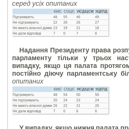
серед усіх опитаних
КМІС
СОЦІС
УІСД/ЦСМ
УЦЕПД
Підтримують
48
55
46
49
Не підтримують
22
26
26
27
Не мають власної думки
23
19
21
18
Не дали відповіді
7
0
7
6
Надання Президенту права розп
парламенту тільки у трьох нас
випадку, якщо ця палата протяго
постійно діючу парламентську б
опитаних
КМІС
СОЦІС
УІСД/ЦСМ
УЦЕПД
Підтримують
48
54
50
50
Не підтримують
20
24
23
24
Не мають власної думки
26
22
21
20
Не дали відповіді
7
0
6
6
У випадку, якщо нижня палата пр