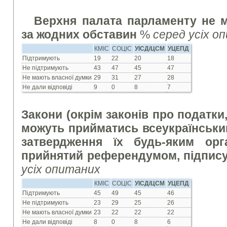
Верхня палата парламенту не 
за жодних обставин
%
серед усіх о
КМІС
СОЦІС
УІСД/ЦСМ
УЦЕПД
Підтримують
19
22
20
18
Не підтримують
43
47
45
47
Не мають власної думки
29
31
27
28
Не дали відповіді
9
0
8
7
Закони (окрім законів про податки
можуть прийматись всеукраїнськ
затвердження їх будь-яким орг
прийнятий референдумом, підпис
усіх опитаних
КМІС
СОЦІС
УІСД/ЦСМ
УЦЕПД
Підтримують
45
49
45
46
Не підтримують
23
29
25
26
Не мають власної думки
23
22
22
22
Не дали відповіді
8
0
8
6