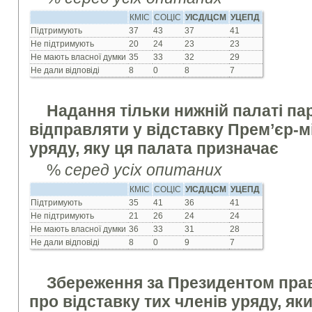
КМІС
СОЦІС
УІСД/ЦСМ
УЦЕПД
Підтримують
37
43
37
41
Не підтримують
20
24
23
23
Не мають власної думки
35
33
32
29
Не дали відповіді
8
0
8
7
Надання тільки нижній палаті п
відправляти у відставку Прем’єр-мі
уряду, яку ця палата призначає
%
серед усіх опитаних
КМІС
СОЦІС
УІСД/ЦСМ
УЦЕПД
Підтримують
35
41
36
41
Не підтримують
21
26
24
24
Не мають власної думки
36
33
31
28
Не дали відповіді
8
0
9
7
Збереження за Президентом пра
про відставку тих членів уряду, як