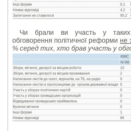
Інші форми
0,1
Немає відповіді
4,2
Запитання не ставилося
95,2
Чи брали ви участь у таких
обговорення політичної реформи
не 
% серед тих, хто брав участь у обг
КМІС
N=98
Збори, мітинги, дискусії за місцем роботи
10
Збори, мітинги, дискусії за місцем проживання
2
Написання листів до газет, журналів, на ТБ, на радіо
0
Написання листів із пропозиціями до органів державної влади
0
Участь у зборах політичних партій
0
Участь у зборах громадських організацій
0
Відвідування громадських приймалень
0
Вуличні мітинги
0
Інші форми
1
Немає відповіді
86