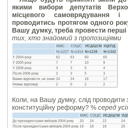
якими вибори депутатів Верхо
місцевого самоврядування і
проводитись протягом одного року,
Вашу думку, треба провести перші
тих, хто знайомий з пропозиціями
КМІС
СОЦІС
УІСД/ЦСМ
УЦЕПД
N=1227
N=1414
N=1239
N=1342
У 2004 році
62
63
60
65
У 2005 році
7
7
10
9
У 2006 році
3
3
5
4
Після 2006 року
2
3
5
3
Важко відповісти, не знаю
24
24
18
17
Немає відповіді
2
0
2
2
Коли, на Вашу думку, слід проводити
конституційну реформу? %
серед ус
КМІС
СОЦІС
УІСД/ЦСМ
УЦ
До президентських виборів 2004 року
20
24
22
24
Після президентських виборів 2004 року
16
18
18
20