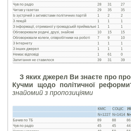
Чув по радіо
28
31
27
Читав у газетах
29
35
35
Із зустрічей з активістами політичних партій
1
2
2
З лекцій
1
1
1
З інформації, отриманої у громадській приймальні
1
1
1
Обговорювали родичі, друзі, знайомі
10
15
15
Обговорювали колеги, співробітники на роботі
7
9
10
З Інтернету
1
1
1
З інших джерел
1
1
1
Немає відповіді
1
61
0
Запитання не ставилося
39
31
39
З яких джерел Ви знаєте про про
Кучми щодо політичної реформ
знайомий з пропозиціями
КМІС
СОЦІС
У
N=1227
N=1414
N
Бачив по ТБ
89
88
86
Чув по радіо
45
45
44