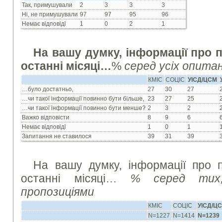
Так, примушували
2
3
3
3
Ні, не примушували
97
97
95
96
Немає відповіді
1
0
2
1
На вашу думку, інформації про 
останні місяці…
%
серед усіх опита
КМІС
СОЦІС
УІСД/ЦСМ
…було достатньо,
27
30
27
…чи такої інформації повинно бути більше,
23
27
25
…чи такої інформації повинно бути менше?
2
3
2
Важко відповісти
8
9
6
Немає відповіді
1
0
1
Запитання не ставилося
39
31
39
На вашу думку, інформації про 
останні місяці…
% серед тих
пропозиціями
КМІС
СОЦІС
УІСД/Ц
N=1227
N=1414
N=1239