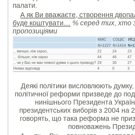
палати.
А як Ви вважаєте, створення двоп
буде коштувати…
% серед тих, хто 
пропозиціями
КМІС
СОЦІС
УІС
N=1227
N=1414
N=1
... менше, ніж зараз,
22
24
23
... більше, ніж зараз
44
46
47
... чи у Вас не має певної думки з цього приводу?
29
30
27
Немає відповіді
4
0
3
Деякі політики висловлюють думку
політичної реформи призведе до по
нинішнього Президента Україн
президентських виборів з 2004 на 20
говорять, що така реформа не при
повноважень Презид