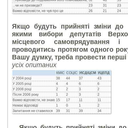
...призведе до подовження його повноважень,
52
48
53
...чи не призведе?
23
31
23
Важко відповісти, не чув про це
26
21
24
Якщо будуть прийняті зміни до к
якими вибори депутатів Верхо
місцевого самоврядування і
проводитись протягом одного року,
Вашу думку, треба провести перші
усіх опитаних
КМІС
СОЦІС
УІСД/ЦСМ
УЦЕПД
У 2004 році
38
44
37
43
У 2005 році
4
4
6
6
У 2006 році
2
2
3
2
Після 2006 року
1
2
3
2
Важко відповісти, не знаю
15
17
11
11
Немає відповіді
1
0
1
2
Запитання не ставилося
39
31
39
34
Якщо будуть прийняті зміни до к