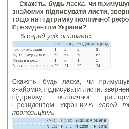
Скажіть, будь ласка, чи примуш
знайомих підписувати листи, звер
тощо на підтримку політичної реф
Президентом України?
%
серед усіх опитаних
КМІС
СОЦІС
УІСД/ЦСМ
УЦЕПД
Так, примушували
1
2
2
2
Ні, не примушували
59
67
58
63
Немає відповіді
1
0
1
1
Запитання не ставилося
39
31
39
34
Скажіть, будь ласка, чи примуш
знайомих підписувати листи, зверне
підтримку політичної реформ
Президентом України?
% серед ти
пропозиціями
КМІС
СОЦІС
УІСД/ЦСМ
УЦЕПД
N=1227
N=1414
N=1239
N=1342