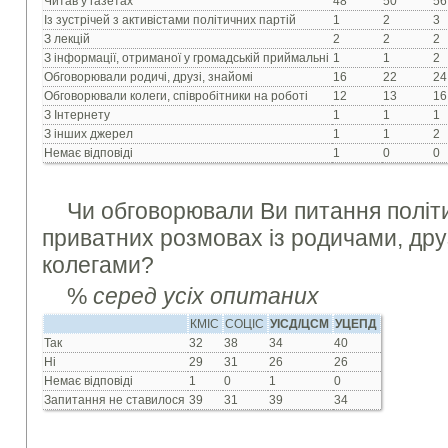
Читав у газетах
48
50
56
Із зустрічей з активістами політичних партій
1
2
3
З лекцій
2
2
2
З інформації, отриманої у громадській приймальні
1
1
2
Обговорювали родичі, друзі, знайомі
16
22
24
Обговорювали колеги, співробітники на роботі
12
13
16
З Інтернету
1
1
1
З інших джерел
1
1
2
Немає відповіді
1
0
0
Чи обговорювали Ви питання політ
приватних розмовах із родичами, дру
колегами?
%
серед усіх опитаних
КМІС
СОЦІС
УІСД/ЦСМ
УЦЕПД
Так
32
38
34
40
Ні
29
31
26
26
Немає відповіді
1
0
1
0
Запитання не ставилося
39
31
39
34