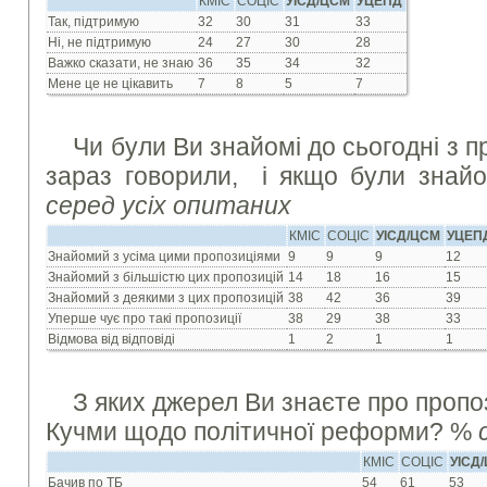
КМІС
СОЦІС
УІСД/ЦСМ
УЦЕПД
Так, підтримую
32
30
31
33
Ні, не підтримую
24
27
30
28
Важко сказати, не знаю
36
35
34
32
Мене це не цікавить
7
8
5
7
Чи були Ви знайомі до сьогодні з п
зараз говорили, і якщо були знайо
серед усіх опитаних
КМІС
СОЦІС
УІСД/ЦСМ
УЦЕП
Знайомий з усіма цими пропозиціями
9
9
9
12
Знайомий з більшістю цих пропозицій
14
18
16
15
Знайомий з деякими з цих пропозицій
38
42
36
39
Уперше чує про такі пропозиції
38
29
38
33
Відмова від відповіді
1
2
1
1
З яких джерел Ви знаєте про пропо
Кучми щодо політичної реформи? %
КМІС
СОЦІС
УІСД
Бачив по ТБ
54
61
53