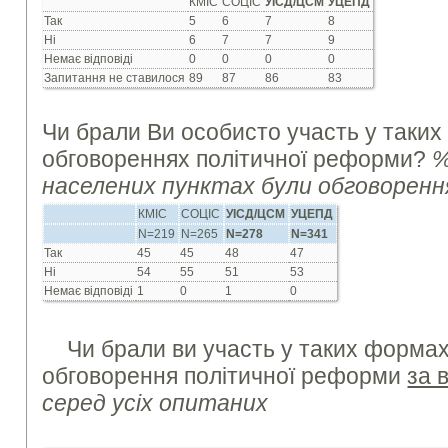
КМІС
СОЦІС
УІСД/ЦСМ
УЦЕПД
Так
5
6
7
8
Ні
6
7
7
9
Немає відповіді
0
0
0
0
Запитання не ставилося
89
87
86
83
Чи брали Ви особисто участь у таких
обговореннях політичної реформи?
%
населених пунктах були обговоренн
КМІС
СОЦІС
УІСД/ЦСМ
УЦЕПД
N=219
N=265
N=
278
N=341
Так
45
45
48
47
Ні
54
55
51
53
Немає відповіді
1
0
1
0
Чи брали ви участь у таких формах
обговорення політичної реформи
за 
серед усіх опитаних