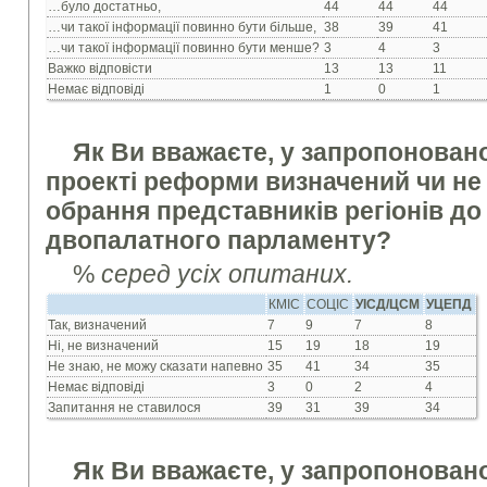
…було достатньо,
44
44
44
…чи такої інформації повинно бути більше,
38
39
41
…чи такої інформації повинно бути менше?
3
4
3
Важко відповісти
13
13
11
Немає відповіді
1
0
1
Як Ви вважаєте, у запропонова
проекті реформи визначений чи не
обрання представників регіонів до
двопалатного парламенту?
%
серед усіх опитаних.
КМІС
СОЦІС
УІСД/ЦСМ
УЦЕПД
Так, визначений
7
9
7
8
Ні, не визначений
15
19
18
19
Не знаю, не можу сказати напевно
35
41
34
35
Немає відповіді
3
0
2
4
Запитання не ставилося
39
31
39
34
Як Ви вважаєте, у запропонова