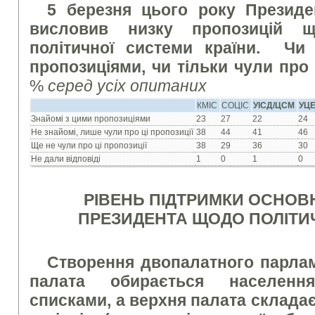
5 березня цього року Президе
висловив низку пропозицій 
політичної системи країни. Чи
пропозиціями, чи тільки чули про
%
серед усіх опитаних
КМІС
СОЦІС
УІСД/ЦСМ
УЦ
Знайомі з цими пропозиціями
23
27
22
24
Не знайомі, лише чули про ці пропозиції
38
44
41
46
Ще не чули про ці пропозиції
38
29
36
30
Не дали відповіді
1
0
1
0
РІВЕНЬ ПІДТРИМКИ ОСНОВ
ПРЕЗИДЕНТА ЩОДО ПОЛІТИ
Створення двопалатного парлам
палата обирається населенн
списками, а верхня палата складає