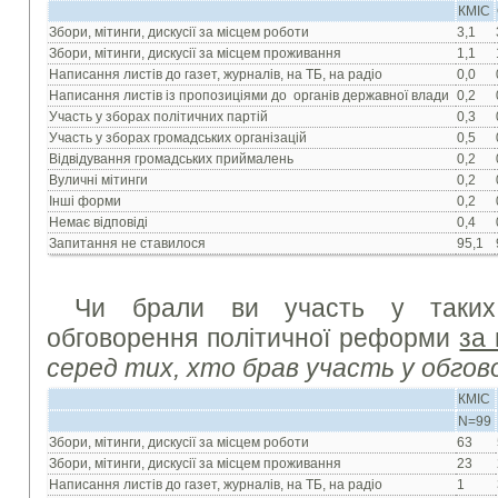
КМІС
Збори, мітинги, дискусії за місцем роботи
3,1
Збори, мітинги, дискусії за місцем проживання
1,1
Написання листів до газет, журналів, на ТБ, на радіо
0,0
Написання листів із пропозиціями до органів державної влади
0,2
Участь у зборах політичних партій
0,3
Участь у зборах громадських організацій
0,5
Відвідування громадських приймалень
0,2
Вуличні мітинги
0,2
Інші форми
0,2
Немає відповіді
0,4
Запитання не ставилося
95,1
Чи брали ви участь у таких
обговорення політичної реформи
за
серед тих, хто брав участь у обгов
КМІС
N=99
Збори, мітинги, дискусії за місцем роботи
63
Збори, мітинги, дискусії за місцем проживання
23
Написання листів до газет, журналів, на ТБ, на радіо
1