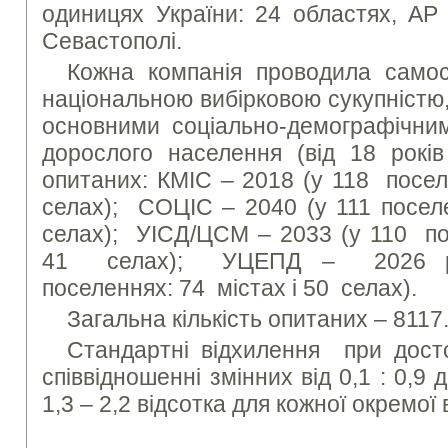
одиницях України: 24 областях, АР 
Севастополі.
Кожна компанія проводила самос
національною вибірковою сукупністю
основними соціально-демографічни
дорослого населення (від 18 років 
опитаних: КМІС – 2018 (у 118 посел
селах); СОЦІС – 2040 (у 111 посел
селах); УІСД/ЦСМ – 2033 (у 110 по
41 селах); УЦЕПД – 2026 ре
поселеннях: 74 містах і 50 селах).
Загальна кількість опитаних – 8117
Стандартні відхилення при досто
співвідношенні змінних від 0,1 : 0,9 
1,3 – 2,2 відсотка для кожної окремої 