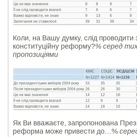
Це не має значення
8
8
9
7
Її не слід проводити взагалі
7
6
6
7
Важко відповісти, не знаю
9
13
6
8
Запитання не ставилося
39
31
39
34
Коли, на Вашу думку, слід проводити
конституційну реформу?
% серед тих
пропозиціями
КМІС
СОЦІС
УІСД/ЦСМ
N=1227
N=1414
N=1239
До президентських виборів 2004 року
33
35
35
Після президентських виборів 2004 року
26
26
30
Це не має значення
14
12
16
Її не слід проводити взагалі
12
9
9
Важко відповісти, не знаю
14
18
10
Як Ви вважаєте, запропонована През
реформа може привести до…%
сере