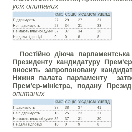
усіх опитаних
КМІС
СОЦІС
УІСД/ЦСМ
УЦЕПД
Підтримують
27
29
27
31
Не підтримують
27
34
31
33
Не мають власної думки
37
37
34
28
Не дали відповіді
9
0
8
8
Постійно діюча парламентська
Президенту кандидатуру Прем’єр-
вносить запропоновану кандида
Нижня палата парламенту затв
Прем’єр-міністра, подану През
опитаних
КМІС
СОЦІС
УІСД/ЦСМ
УЦЕПД
Підтримують
37
38
37
41
Не підтримують
18
25
23
21
Не мають власної думки
35
37
31
30
Не дали відповіді
10
0
9
8