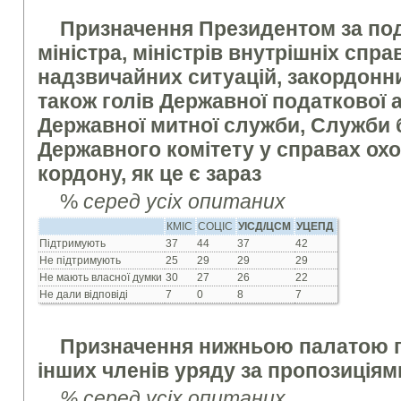
Призначення Президентом за по
міністра, міністрів внутрішніх справ
надзвичайних ситуацій, закордонни
також голів Державної податкової а
Державної митної служби, Служби 
Державного комітету у справах ох
кордону, як це є зараз
%
серед усіх опитаних
КМІС
СОЦІС
УІСД/ЦСМ
УЦЕПД
Підтримують
37
44
37
42
Не підтримують
25
29
29
29
Не мають власної думки
30
27
26
22
Не дали відповіді
7
0
8
7
Призначення нижньою палатою п
інших членів уряду за пропозиціям
% серед усіх опитаних