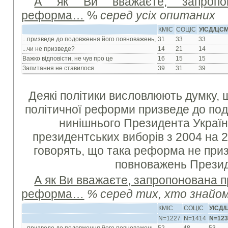
А як Ви вважаєте, запропон
реформа…
%
серед усіх опитаних
КМІС
СОЦІС
УІСД/ЦС
...призведе до подовження його повноважень,
31
33
33
...чи не призведе?
14
21
14
Важко відповісти, не чув про це
16
15
15
Запитання не ставилося
39
31
39
Деякі політики висловлюють думку,
політичної реформи призведе до по
нинішнього Президента Україн
президентських виборів з 2004 на 20
говорять, що така реформа не при
повноважень Презид
А як Ви вважаєте, запропонована 
реформа…
% серед тих, хто знайом
КМІС
СОЦІС
УІСД
N=1227
N=1414
N=12