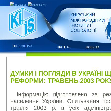
домашня
мапа сайту
КИЇВСЬКИЙ
МІЖНАРОДНИЙ
ІНСТИТУТ
СОЦІОЛОГІЇ
Укр
Eng
Рус
|
|
ПРО НАС
НОВИНИ
ПРЕС-РЕЛІЗИ ТА ЗВІТИ
ДУМКИ І ПОГЛЯДИ В УКРАЇНІ 
РЕФОРМИ: ТРАВЕНЬ 2003 РОК
Інформацію підготовлено за ре
населення України. Опитування пр
травня 2003 р. в усіх адміністра