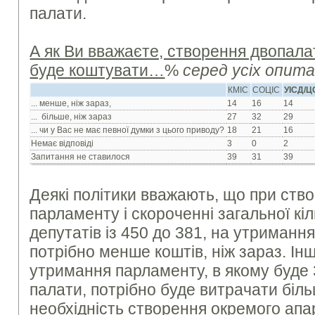
палати.
А як Ви вважаєте, створення двопал
буде коштувати…
%
серед усіх опит
КМІС
СОЦІС
УІСД/
... менше, ніж зараз,
14
16
14
... більше, ніж зараз
27
32
29
... чи у Вас не має певної думки з цього приводу?
18
21
16
Немає відповіді
3
0
2
Запитання не ставилося
39
31
39
Деякі політики вважають, що при ств
парламенту і скороченні загальної кі
депутатів із 450 до 381, на утриманн
потрібно менше коштів, ніж зараз. Ін
утримання парламенту, в якому буде 3
палати, потрібно буде витрачати біл
необхідність створення окремого апа