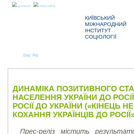
домашня
мапа сайту
КИЇВСЬКИЙ
МІЖНАРОДНИЙ
ІНСТИТУТ
СОЦІОЛОГІЇ
Укр
Eng
Рус
|
|
ПРО НАС
НОВИНИ
ПРЕС-РЕЛІЗИ ТА ЗВІТИ
ДИНАМІКА ПОЗИТИВНОГО СТ
НАСЕЛЕННЯ УКРАЇНИ ДО РОСІЇ
РОСІЇ ДО УКРАЇНИ («КІНЕЦЬ 
КОХАННЯ УКРАЇНЦІВ ДО РОСІЇ»
Прес-реліз містить результат