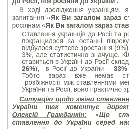
до Росії, ніж росіяни до України .
В ході дослідження українцям, я
запитання «
Як Ви загалом зараз с
росіянам «
Як Ви загалом зараз ста
Ставлення українців до Росії та 
покращилося за останні піврок
відбулося суттєве зростання (9%),
3%, але статистично значуще. Кіл
ставиться в Україні до Росії скла
26%
), в Росії до України –
33
Тобто зараз вже немає ста
розбіжності між ставленнями меш
України та Росії, воно практично з
Ситуацію щодо зміни ставлення
України так коментує дирек
Олексій Гражданкін:
«Що сто
ставлення до України серед на