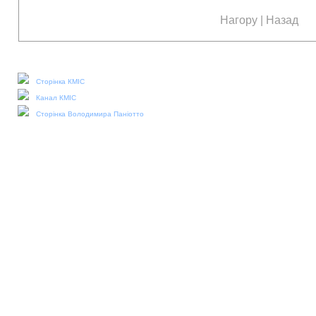
Нагору
|
Назад
Наші соціальні медіа:
Сторінка КМІС
Канал КМІС
Сторінка Володимира Паніотто