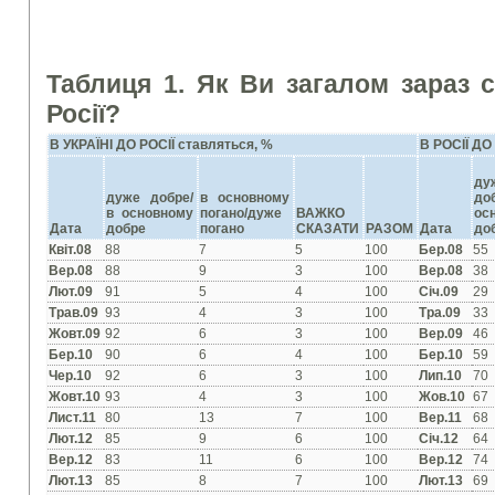
Таблиця 1.
Як Ви загалом зараз с
Росії?
В УКРАЇНІ ДО РОСІЇ ставляться, %
В РОСІЇ ДО
ду
дуже добре/
в основному
до
в основному
погано/дуже
ВАЖКО
ос
Дата
добре
погано
СКАЗАТИ
РАЗОМ
Дата
до
Квіт.08
88
7
5
100
Бер.08
55
Вер.08
88
9
3
100
Вер.08
38
Лют.09
91
5
4
100
Січ.09
29
Трав.09
93
4
3
100
Тра.09
33
Жовт.09
92
6
3
100
Вер.09
46
Бер.10
90
6
4
100
Бер.10
59
Чер.10
92
6
3
100
Лип.10
70
Жовт.10
93
4
3
100
Жов.10
67
Лист.11
80
13
7
100
Вер.11
68
Лют.12
85
9
6
100
Січ.12
64
Вер.12
83
11
6
100
Вер.12
74
Лют.13
85
8
7
100
Лют.13
69