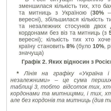
зменшилася кількість тих, хто ба
та митниць з Україною (
30%
—
вересні), збільшилася кількість 
та незалежних стосунків двох 
кордонами без віз та митниць (з
вересні); кількість тих хто хоч
країну становить
8%
(було
10%
, 
значуща)
Графік 2. Яких відносин з Росіє
*
Лінія на графіку «Україна
незалежними» – це сума перших
таблиці 3, тобто відсоток тих, хт
кордонами та митницями, і тих, хт
але без кордонів та митниць (див т