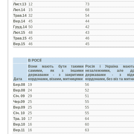
Лист.13
12
73
Лют.14
15
68
Трав.14
32
54
Вер.14
45
44
Груд.14
50
42
Лют.15
48
43
Трав.15
45
46
Вер.15
46
45
В РОСІЇ
Вони мають бути такими
Росія і Україна мают
самими, як з іншими
незалежними, але др
державами - з закритими
державами - з відк
Дата
кордонами, візами, митницями
кордонами, без віз та митн
Бер.08
19
56
Вер.08
24
52
Січ. 09
29
51
Чер.09
25
55
Вер.09
25
55
Січ. 10
25
55
Тра. 10
17
64
Вер.10
16
60
Вер.11
16
63