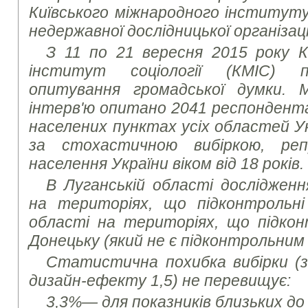
Київського міжнародного інституту с
недержавної дослідницької організац
З 11 по 21 вересня 2015 року К
інститут соціології (КМІС) пр
опитування громадської думки.
інтерв'ю опитано 20
41 респондент
населених пунктах усіх областей Ук
за стохастичною вибіркою, ре
населення України віком від 18 років.
В Луганській області дослідженн
на територіях, що підконтрольні
області на територіях, що підконт
Донецьку (який не є підконтрольним 
Статистична похибка вибірки (з 
дизайн-ефекту 1,5) не перевищує:
3,3%— для показників близьких до