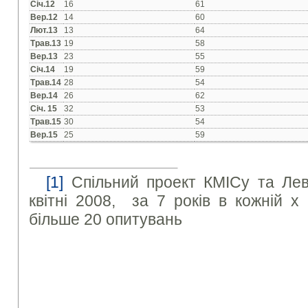
Січ.12
16
61
Вер.12
14
60
Лют.13
13
64
Трав.13
19
58
Вер.13
23
55
Січ.14
19
59
Трав.14
28
54
Вер.14
26
62
Січ. 15
32
53
Трав.15
30
54
Вер.15
25
59
[1]
Спільний проект КМІСу та Лев
квітні 2008, за 7 років в кожній х
більше 20 опитувань