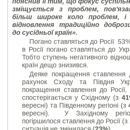
пояснив її тим, що фокус суспільно
зміщується з проблем, пов'яза
більш широке коло проблем, і
відновлення традиційно доброз
до сусідньої країн».
Погано ставляться до Росії 53%
в Росії погано ставляться до Ук
Тобто ступень негативного відно
країн дещо знизився.
Деяке покращення ставлення д
рахунок Сходу та Півдня Ук
покращення ставлення до Росії, 
спостерігається у Східному (з
4
вересні) та Південному регіоні (з
вересні). У Західному рег
погіршилося ставлення до Росії (з
ситуація не змінилася (
23%
).