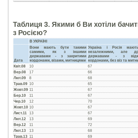
Таблиця 3. Якими б Ви хотіли бачи
з Росією?
В УКРАЇНІ
Вони мають бути такими
Україна і Росія мают
самими, як з іншими
незалежними, але др
державами - з закритими
державами - з відк
Дата
кордонами, візами, митницями
кордонами, без віз та митн
Квіт.08
10
67
Вер.08
17
66
Лют.09
8
68
Трав.09
10
65
Жовт.09
11
67
Бер.10
11
67
Чер.10
12
70
Жовт.10
10
67
Лист.11
13
67
Лют.12
13
69
Вер.12
11
72
Лют.13
13
68
Трав.13
11
69