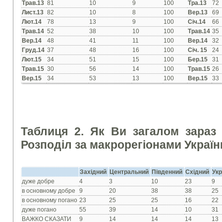
Трав.13
81
10
9
100
Тра.13
72
Лист.13
82
10
8
100
Вер.13
69
Лют.14
78
13
9
100
Січ.14
66
Трав.14
52
38
10
100
Трав.14
35
Вер.14
48
41
11
100
Вер.14
32
Груд.14
37
48
16
100
Січ. 15
24
Лют.15
34
51
15
100
Бер.15
31
Трав.15
30
56
14
100
Трав.15
26
Вер.15
34
53
13
100
Вер.15
33
Таблиця 2.
Як Ви загалом зараз 
Розподіл за макрорегіонами Україн
Західний
Центральний
Південний
Східний
Укр
дуже добре
4
3
10
23
9
в основному добре
9
20
38
38
25
в основному погано
23
25
25
16
22
дуже погано
55
39
14
10
31
ВАЖКО СКАЗАТИ
9
14
14
14
13