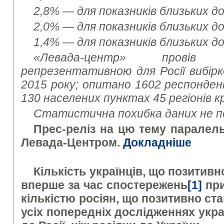
2,8% — для показників близьких д
2,0% — для показників близьких д
1,4% — для показників близьких д
«Левада-центр» провів
репрезентативною для Росії вибірк
2015 року; опитано 160
2 респондент
130 населених пунктах 45 регіонів кр
Статистична похибка даних не п
Прес-реліз на цю тему парале
Левада-Центром.
Докладніше
Кількість українців, що позитивн
вперше за час спостережень
[1]
при
кількістю росіян, що позитивно ста
усіх попередніх дослідженнях укра