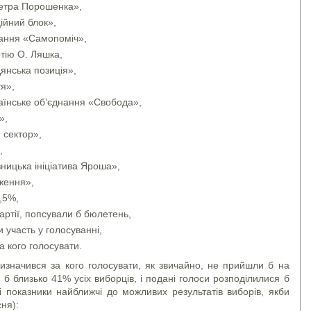
Петра Порошенка»,
ійний блок»,
нання «Самопоміч»,
тію О. Ляшка,
янська позиція»,
я»,
аїнське об’єднання «Свобода»,
»,
 сектор»,
,
ницька ініціатива Яроша»,
ження»,
,5%,
артії, попсували б бюлетень,
 участь у голосуванні,
а кого голосувати.
визначився за кого голосувати, як звичайно, не прийшли б на
 б близько 41% усіх виборців, і подані голоси розподілилися б
 показники найближчі до можливих результатів виборів, якби
сня):