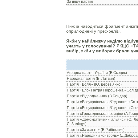
За іншу партію
Нижче наводиться фрагмент анкети 
оприлюднені у прес-релізі.
Якби у найближчу неділю відбу
участь у голосуванні?
ЯКЩО «ТА
вибір, якби у виборах брали уча
Аграрна партія України (В.Скоцик)
Народна партія (В. Литвин)
Партія «Воля» (Ю. Дерев’янко)
Партія «Блок Петра Порошенка «Солідар
Партія «Відродження» (В.Бондар)
Партія «Всеукраїнське об’єднання «Ба
Партія «Всеукраїнське об’єднання «Сво
Партія «Громадянська позиція» (А.Гриц
Партія «Демократичний альянс» (С. Ле
С. Заліщук)
Партія «За життя» (В.Рабінович)
Партія «Народний контроль» (Д.Доброд