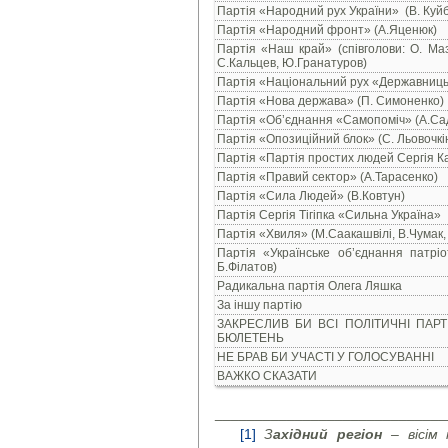
Партія «Народний рух України» (В. Куйб
Партія «Народний фронт» (А.Яценюк)
Партія «Наш край» (співголови: О. Маз
С.Кальцев, Ю.Гранатуров)
Партія «Національний рух «Державниць
Партія «Нова держава» (П. Симоненко)
Партія «Об’єднання «Самопоміч» (А.Са
Партія «Опозиційний блок» (С. Льовочкін
Партія «Партія простих людей Сергія К
Партія «Правий сектор» (А.Тарасенко)
Партія «Сила Людей» (В.Ковтун)
Партія Сергія Тігіпка «Сильна Україна»
Партія «Хвиля» (М.Саакашвілі, В.Чумак, 
Партія «Українське об’єднання патрі
Б.Філатов)
Радикальна партія Олега Ляшка
За іншу партію
ЗАКРЕСЛИВ БИ ВСІ ПОЛІТИЧНІ ПАРТІ
БЮЛЕТЕНЬ
НЕ БРАВ БИ УЧАСТІ У ГОЛОСУВАННІ
ВАЖКО СКАЗАТИ
_____________________________
[1]
З
ахідний регіон
– вісім 