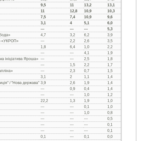
9,5
11
13,2
13,1
11
12,8
10,9
10,3
7,5
7,4
10,9
9,6
3,1
4
5,1
6,0
---
---
---
5,3
обода»
4,7
3,2
6,2
3,9
ів «УКРОП»
---
2,2
2,6
3,5
1,8
6,4
1,0
2,2
---
---
4,1
1,9
ка ініціатива Яроша»
---
---
2,5
1,8
---
1,5
2,2
1,7
апліна»
---
2,3
0,7
1,5
3,1
2
1,1
1,4
иція" / "Нова держава"
3,9
2,6
1,9
1,4
---
0,9
0,4
1,4
---
---
1,0
1,2
22,2
1,3
1,9
1,0
---
---
0,1
1,0
---
---
1,0
0,8
---
---
---
0,5
---
---
---
0,1
---
---
---
0,1
0,1
---
0,1
0,0