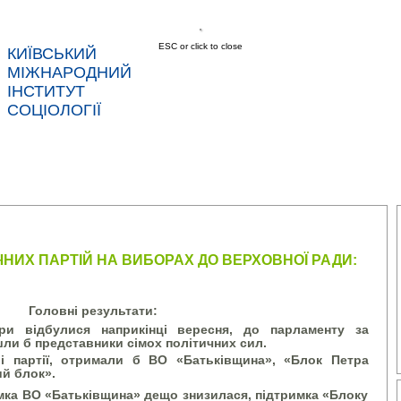
ESC or click to close
КИЇВСЬКИЙ
МІЖНАРОДНИЙ
ІНСТИТУТ
СОЦІОЛОГІЇ
АС
НОВИНИ
ПОСЛУГИ
ДАНІ
КОНТ
ЧНИХ ПАРТІЙ НА ВИБОРАХ ДО ВЕРХОВНОЇ РАДИ:
Головні результати:
ри відбулися наприкінці вересня, до парламенту за
ли б представники сімох політичних сил.
ші партії, отримали б ВО «Батьківщина», «Блок Петра
й блок».
мка ВО «Батьківщина» дещо знизилася, підтримка «Блоку