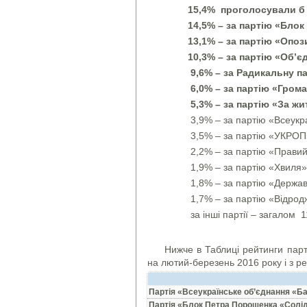
15,4% проголосували б 
14,5% – за партію «Бло
13,1% – за партію «Опоз
10,3% – за партію «Об’є
9,6% – за Радикальну па
6,0% – за партію «Грома
5,3% – за партію «За жи
3,9% – за партію «Всеукр
3,5% – за партію «УКРОП
2,2% – за партію «Правий
1,9% – за партію «Хвиля»
1,8% – за партію «Держав
1,7% – за партію «Відрод
за інші партії – загалом 1
Нижче в Таблиці рейтинги парт
на лютий-березень 2016 року і з р
Партія «Всеукраїнське об’єднання «Б
Партія «Блок Петра Порошенка «Солід