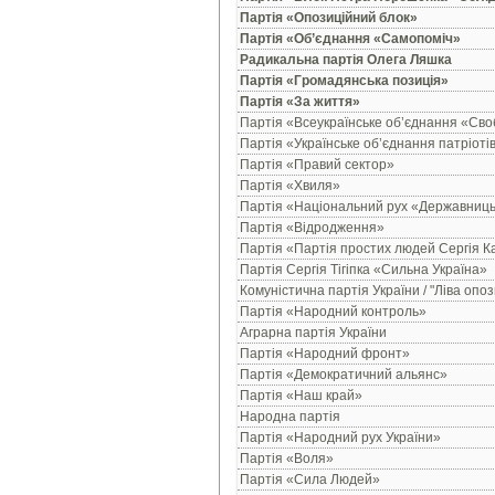
Партія «Опозиційний блок
»
Партія «Об’єднання «Самопоміч»
Радикальна партія Олега Ляшка
Партія «Громадянська позиція»
Партія «За життя»
Партія «Всеукраїнське об’єднання «Св
Партія «Українське об’єднання патріот
Партія «Правий сектор»
Партія «Хвиля»
Партія «Національний рух «Державниць
Партія «Відродження»
Партія «Партія простих людей Сергія К
Партія Сергія Тігіпка «Сильна Україна»
Комуністична партія України / "Ліва опоз
Партія «Народний контроль»
Аграрна партія України
Партія «Народний фронт»
Партія «Демократичний альянс»
Партія «Наш край»
Народна партія
Партія «Народний рух України»
Партія «Воля»
Партія «Сила Людей»