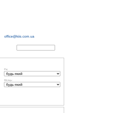
соціологічні та
маркетингові
дослідження
office@kiis.com.ua
АКТИ
ФІЛЬТР ЗА ДАТОЮ
Рік:
Місяць:
ТЕМАТИКА