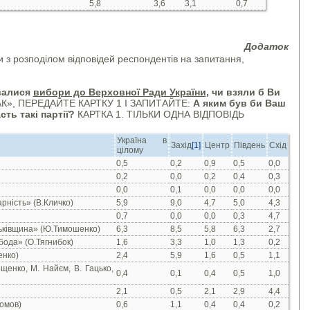
5,8
3,6
3,1
0,7
Д
одаток
з розподілом відповідей респондентів на запитання,
валися
вибори до Верховної Ради України
, чи взяли б Ви
К», ПЕРЕДАЙТЕ КАРТКУ 1 І ЗАПИТАЙТЕ:
А яким був би Ваш
сть такі партії?
КАРТКА 1. ТІЛЬКИ ОДНА ВІДПОВІДЬ
Україна в
Захід
[1]
Центр
Південь
Схід
цілому
0,5
0,2
0,9
0,5
0,0
0,2
0,0
0,2
0,4
0,3
0,0
0,1
0,0
0,0
0,0
ність» (В.Кличко)
5,9
9,0
4,7
5,0
4,3
0,7
0,0
0,0
0,3
4,7
тьківщина» (Ю.Тимошенко)
6,3
8,5
5,8
6,3
2,7
бода» (О.Тягнибок)
1,6
3,3
1,0
1,3
0,2
енко)
2,4
5,9
1,6
0,5
1,1
щенко, М. Найєм, В. Гацько,
0,4
0,1
0,4
0,5
1,0
2,1
0,5
2,1
2,9
4,4
омов)
0,6
1,1
0,4
0,4
0,2