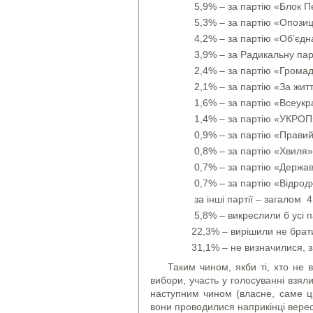
5,9% – за партію «Блок 
5,3% – за партію «Опозиц
4,2% – за партію «Об’єд
3,9% – за Радикальну пар
2,4% – за партію «Громад
2,1% – за партію «За житт
1,6% – за партію «Всеукр
1,4% – за партію «УКРОП
0,9% – за партію «Правий
0,8% – за партію «Хвиля»
0,7% – за партію «Держав
0,7% – за партію «Відрод
за інші партії – загалом 4
5,8% – викреслили б усі п
22,3% – вирішили не брати
31,1% – не визначилися, з
Таким чином, якби ті, хто не 
вибори, участь у голосуванні взяли
наступним чином (власне, саме ці
вони проводилися наприкінці вере