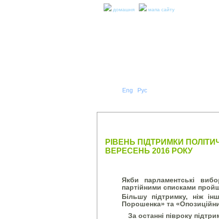
домашня
мапа сайту
Укр
Eng
Рус
|
|
ПРО Н
ПРЕС-РЕЛІЗИ ТА ЗВІТИ
РІВЕНЬ ПІДТРИМКИ ПОЛІТИ
ВЕРЕСЕНЬ 2016 РОКУ
Якби парламентські вибо
партійними списками пройш
Більшу підтримку, ніж ін
Порошенка» та
«Опозиційни
За останні півроку підтри