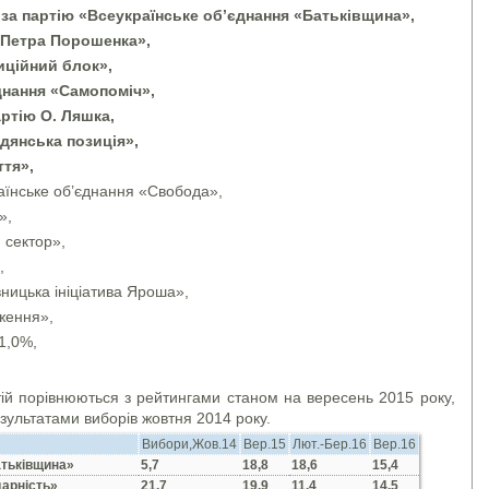
за партію «Всеукраїнське об’єднання «Батьківщина»,
к Петра Порошенка»,
иційний блок»,
днання «Самопоміч»,
ртію О. Ляшка,
дянська позиція»,
ття»,
аїнське об’єднання «Свобода»,
»,
 сектор»,
,
ницька ініціатива Яроша»,
ження»,
1,0%,
ій порівнюються з рейтингами станом на вересень 2015 року,
езультатами виборів жовтня 2014 року.
Вибори,Жов.14
Вер.15
Лют.-Бер.16
Вер.16
атьківщина»
5,7
18,8
18,6
15,4
арність»
21,7
19,9
11,4
14,5