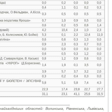
іда)
0,0
0,2
0,0
0,0
0,0
0,4
1,1
0,1
0,2
0,3
урчак, О.Фельдман, А.Кіссе,
0,3
0,5
0,0
0,5
0,5
ка ініціатива Яроша»
0,7
1,0
0,9
0,5
0,0
0,6
0,2
0,5
0,6
1,4
довий)
4,2
10,4
2,4
1,0
2,3
, Б. Колесников, Ю. Бойко)
5,3
0,1
2,2
12,4
11,0
апліна»
0,6
0,6
0,3
1,3
0,0
0,9
2,3
0,3
0,7
0,0
0,0
0,0
0,0
0,0
0,0
0,6
0,5
0,3
1,2
0,0
Д. Сакварелідзе, В. Касько)
0,8
1,2
0,9
0,6
0,0
отів «УКРОП» (Д.Борисенко,
1,4
1,9
0,1
3,5
0,0
3,9
5,7
3,7
3,2
2,0
0,3
0,2
0,4
0,3
0,0
Ї У БЮЛЕТЕНІ / ЗІПСУВАВ
5,8
5,1
5,8
7,4
4,3
22,3
17,4
23,8
22,7
27,7
31,1
23,1
41,1
25,6
31,5
___________________________________
найзахідніших областей: Волинська, Рівненська, Львівська,