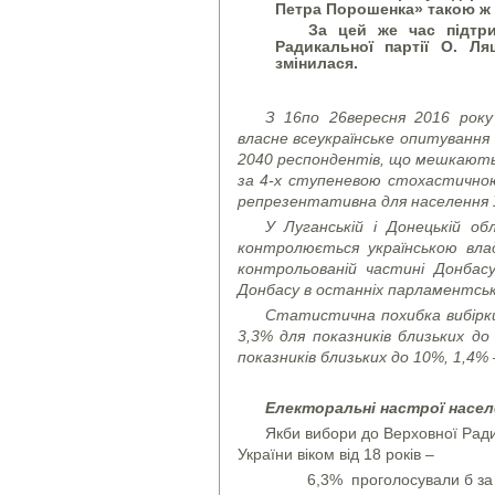
Петра Порошенка» такою ж 
За цей же час підтримк
Радикальної партії О. Л
змінилася.
З
16
по 2
6
вересня 2016 року
власне всеукраїнське опитуванн
2040 респондентів, що мешкають у
за 4-х ступеневою стохастичною
репрезентативна для населення Ук
У Луганській і Донецькій о
контролюється українською вл
контрольованій частині Донбасу
Донбасу в останніх парламентськ
Статистична похибка вибірки 
3,3% для показників близьких д
показників близьких до 10%, 1,4% 
Електоральні настрої насел
Якби вибори до Верховної Ради 
України віком від 18 років –
6,3% проголосували б за 