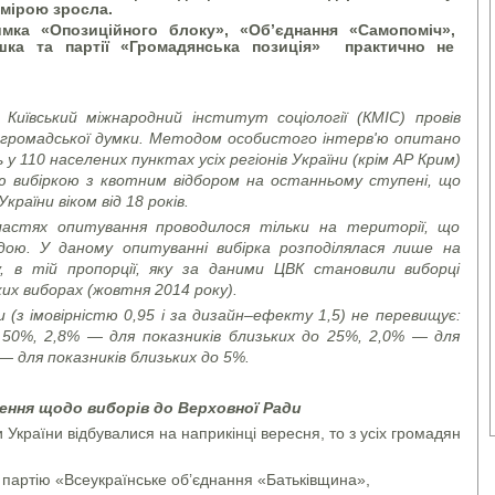
мірою зросла.
а «Опозиційного блоку», «Об’єднання «Самопоміч»,
яшка та партії «Громадянська позиція» практично не
 Київський міжнародний інститут соціології (КМІС) провів
я громадської думки. Методом особистого інтерв'ю опитано
 110 населених пунктах усіх регіонів України (крім АР Крим)
 вибіркою з квотним відбором на останньому ступені, що
раїни віком від 18 років.
бластях опитування проводилося тільки на території, що
адою.
У даному опитуванні вибірка розподілялася лише на
, в тій пропорції, яку за даними ЦВК становили виборці
их виборах (жовтня 2014 року).
(з імовірністю 0,95 і за дизайн–ефекту 1,5) не перевищує:
о 50%, 2,8% — для показників близьких до 25%, 2,0% — для
— для показників близьких до 5%.
ення щодо виборів до Верховної Ради
України відбувалися на наприкінці вересня, то з усіх громадян
партію «Всеукраїнське об’єднання «Батьківщина»,