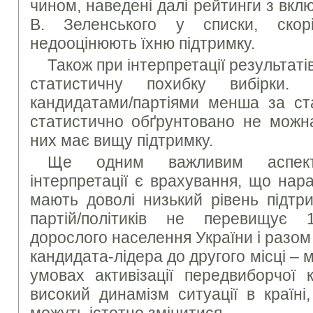
чином, наведені далі рейтинги з вкл
В. Зеленського у списки, ско
недооцінюють їхню підтримку.
Також при інтерпретації результаті
статистичну похибку вибірки.
кандидатами/партіями менша за ста
статистично обґрунтовано не можна
них має вищу підтримку.
Ще одним важливим аспект
інтерпретації є врахування, що нараз
мають доволі низький рівень підтр
партій/політиків не перевищує
дорослого населення України і разом з
кандидата-лідера до другого місці – 
умовах активізації передвиборчої 
високий динамізм ситуації в країні