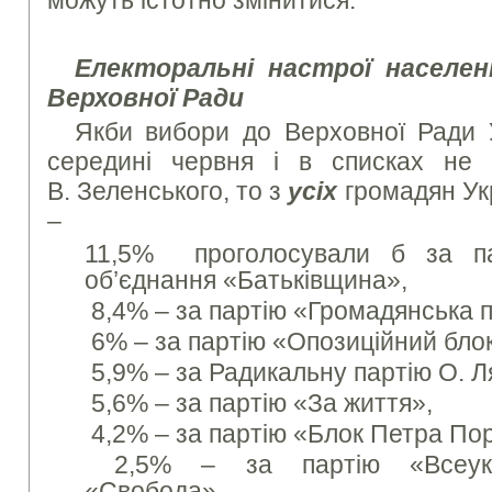
можуть істотно змінитися.
Електоральні настрої населен
Верховної Ради
Якби вибори до Верховної Ради У
середині червня і в списках не 
В. Зеленського, то з
усіх
громадян Укр
–
11,5% проголосували б за па
об’єднання «Батьківщина»,
8,4% – за партію «Громадянська п
6% – за партію «Опозиційний блок
5,9% – за Радикальну партію О. Л
5,6% – за партію «За життя»,
4,2% – за партію «Блок Петра По
2,5% – за партію «Всеукра
«Свобода»,