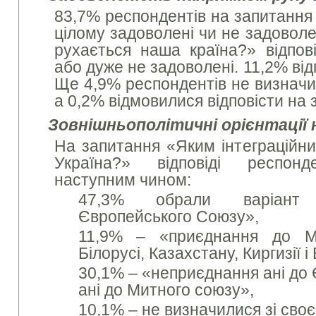
83,7% респондентів на запитання
цілому задоволені чи не задоволе
рухається наша країна?» відпов
або дуже не задоволені. 11,2% від
Ще 4,9% респондентів не визначи
а 0,2% відмовилися відповісти на 
Зовнішньополітичні орієнтації 
На запитання «Яким інтеграційн
Україна?» відповіді респонд
наступним чином:
47,3% обрали варіант
Європейського Союзу»,
11,9% – «приєднання до Ми
Білорусі, Казахстану, Киргизії і 
30,1% – «неприєднання анi до
анi до Митного союзу»,
10,1% – не визначилися зі сво