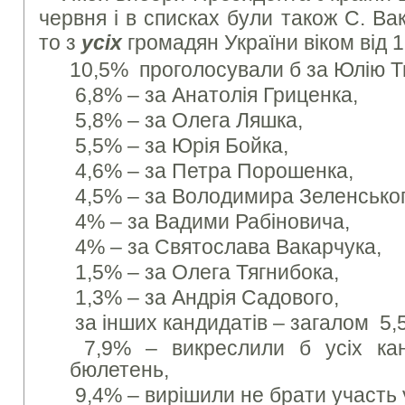
червня і в списках були також С. Вак
то з
усіх
громадян України віком від 1
10,5% проголосували б за Юлію 
6,8% – за Анатолія Гриценка,
5,8% – за Олега Ляшка,
5,5% – за Юрія Бойка,
4,6% – за Петра Порошенка,
4,5% – за Володимира Зеленськог
4% – за Вадими Рабіновича,
4% – за Святослава Вакарчука,
1,5% – за Олега Тягнибока,
1,3% – за Андрія Садового,
за інших кандидатів – загалом 5,
7,9% – викреслили б усіх канд
бюлетень,
9,4% – вирішили не брати участь 