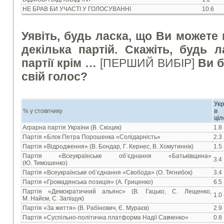
НЕ БРАВ БИ УЧАСТІ У ГОЛОСУВАННІ
10.6
Уявіть, будь ласка, що Ви можете 
декілька партій. Скажіть, будь л
партії крім …
[ПЕРШИЙ ВИБІР]
Ви б
свій голос?
Укр
% у стовпчику
в
ціл
Аграрна партія України (В. Скоцик)
1.8
Партія «Блок Петра Порошенка «Солідарність»
2.3
Партія «Відродження» (В. Бондар, Г. Кернес, В. Хомутиннік)
1.5
Партія «Всеукраїнське об’єднання «Батьківщина»
3.4
(Ю. Тимошенко)
Партія «Всеукраїнське об’єднання «Свобода» (О. Тягнибок)
3.4
Партія «Громадянська позиція» (А. Гриценко)
6.5
Партія «Демократичний альянс» (В. Гацько, С. Лещенко,
1.0
М. Найєм, С. Заліщук)
Партія «За життя» (В. Рабінович, Є. Мураєв)
2.9
Партія «Суспільно-політична платформа Надії Савченко»
0.8