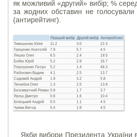
як можливий «другий» вибір; % серед 
за жодних обставин не голосували 
(антирейтинг).
Перший вибір
Другий вибір
Антирейтинг
Тимошенко Юлія
11.2
3.0
22.3
Гриценко Анатолій
7.9
5.7
4.5
Ляшко Олег
6.5
2.4
19.5
Бойко Юрій
5.2
2.8
16.7
Порошенко Петро
5.2
1.4
48.3
Рабінович Вадим
4.1
2.5
13.7
Садовий Андрій
1.9
3.2
5.8
Тягнибок Олег
1.3
2.5
13.9
Безсмертний Роман
0.9
1.7
3.7
Ярош Дмитро
0.8
1.6
10.4
Білецький Андрій
0.5
1.1
4.5
Чумак Віктор
0.4
1.8
4.5
Якби вибори Президента України в