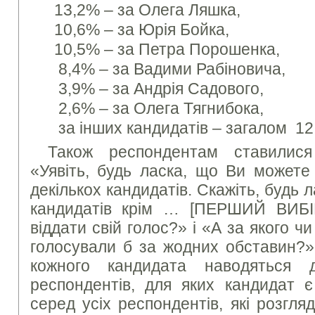
13,2% – за Олега Ляшка,
10,6% – за Юрія Бойка,
10,5% – за Петра Порошенка,
8,4% – за Вадими Рабіновича,
3,9% – за Андрія Садового,
2,6% – за Олега Тягнибока,
за інших кандидатів – загалом 12
Також респондентам ставилися
«Уявіть, будь ласка, що Ви можете 
декількох кандидатів. Скажіть, будь л
кандидатів крім … [ПЕРШИЙ ВИБІ
віддати свій голос?» і «А за якого ч
голосували б за жодних обставин?»
кожного кандидата наводяться 
респондентів, для яких кандидат
серед усіх респондентів, які розгл