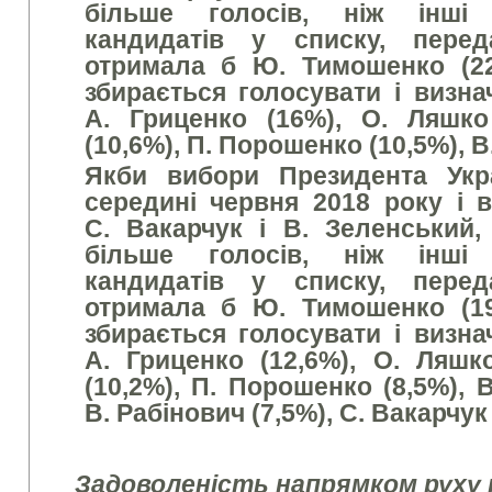
більше голосів, ніж інші
кандидатів у списку, перед
отримала б Ю. Тимошенко (22
збирається голосувати і визна
А. Гриценко (16%), О. Ляшко
(10,6%), П. Порошенко (10,5%), В
Я
кби вибори Президента Укр
середині червня 2018 року і
С. Вакарчук і В. Зеленський
більше голосів, ніж інші
кандидатів у списку, перед
отримала б Ю. Тимошенко (19
збирається голосувати і визна
А. Гриценко (12,6%), О. Ляшк
(10,2%), П. Порошенко (8,5%), В
В. Рабінович (7,5%), С. Вакарчук 
Задоволеність напрямком руху 