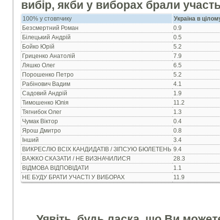
вибір, якби у виборах брали участь
100% у стовпчику
Україна в цілом
Безсмертний Роман
0.9
Білецький Андрій
0.5
Бойко Юрій
5.2
Гриценко Анатолій
7.9
Ляшко Олег
6.5
Порошенко Петро
5.2
Рабінович Вадим
4.1
Садовий Андрій
1.9
Тимошенко Юлія
11.2
Тягнибок Олег
1.3
Чумак Віктор
0.4
Ярош Дмитро
0.8
Інший
3.4
ВИКРЕСЛЮ ВСІХ КАНДИДАТІВ / ЗІПСУЮ БЮЛЕТЕНЬ
9.4
ВАЖКО СКАЗАТИ / НЕ ВИЗНАЧИЛИСЯ
28.3
ВІДМОВА ВІДПОВІДАТИ
1.1
НЕ БУДУ БРАТИ УЧАСТІ У ВИБОРАХ
11.9
Уявіть, будь ласка, що Ви можете