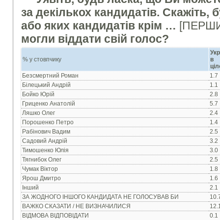
за декількох кандидатів. Скажіть, б
або яких кандидатів крім …
[ПЕРШИ
могли віддати свій голос?
Укр
% у стовпчику
в
ціл
Безсмертний Роман
1.7
Білецький Андрій
1.1
Бойко Юрій
2.8
Гриценко Анатолій
5.7
Ляшко Олег
2.4
Порошенко Петро
1.4
Рабінович Вадим
2.5
Садовий Андрій
3.2
Тимошенко Юлія
3.0
Тягнибок Олег
2.5
Чумак Віктор
1.8
Ярош Дмитро
1.6
Інший
2.1
ЗА ЖОДНОГО ІНШОГО КАНДИДАТА НЕ ГОЛОСУВАВ БИ
10.
ВАЖКО СКАЗАТИ / НЕ ВИЗНАЧИЛИСЯ
12.
ВІДМОВА ВІДПОВІДАТИ
0.1