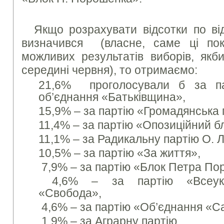
Якщо розрахувати відсотки по ві
визначився (власне, саме ці пок
можливих результатів виборів, якб
середині червня), то отримаємо:
21,6% проголосували б за па
об’єднання «Батьківщина»,
15,9% – за партію «Громадянська 
11,4% – за партію «Опозиційний б
11,1% – за Радикальну партію О. 
10,5% – за партію «За життя»,
7,9% – за партію «Блок Петра По
4,6% – за партію «Всеукра
«Свобода»,
4,6% – за партію «Об’єднання «С
1,9% – за Аграрну партію,