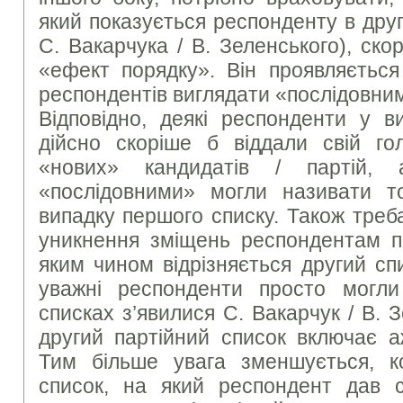
який показується респонденту в дру
С. Вакарчука / В. Зеленського), ско
«ефект порядку». Він проявляється
респондентів виглядати «послідовними
Відповідно, деякі респонденти у в
дійсно скоріше б віддали свій го
«нових» кандидатів / партій,
«послідовними» могли називати т
випадку першого списку. Також треб
уникнення зміщень респондентам п
яким чином відрізняється другий сп
уважні респонденти просто могл
списках з’явилися С. Вакарчук / В. 
другий партійний список включає а
Тим більше увага зменшується, 
список, на який респондент дав с