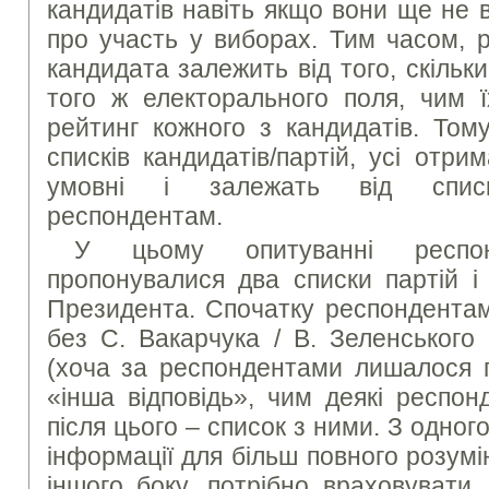
кандидатів навіть якщо вони ще не 
про участь у виборах. Тим часом, р
кандидата залежить від того, скільки
того ж електорального поля, чим 
рейтинг кожного з кандидатів. Тому
списків кандидатів/партій, усі отри
умовні і залежать від списку
респондентам.
У цьому опитуванні респон
пропонувалися два списки партій і
Президента. Спочатку респондентам
без С. Вакарчука / В. Зеленського 
(хоча за респондентами лишалося п
«інша відповідь», чим деякі респон
після цього – список з ними. З одног
інформації для більш повного розумі
іншого боку, потрібно враховувати,