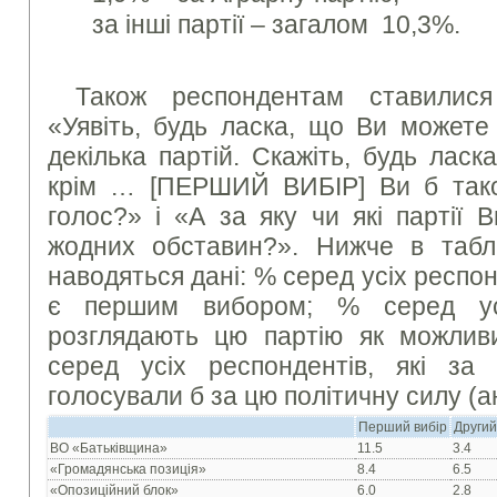
за інші партії – загалом 10,3%.
Також респондентам ставилися
«Уявіть, будь ласка, що Ви можете 
декілька партій. Скажіть, будь ласка
крім … [ПЕРШИЙ ВИБІР] Ви б тако
голос?» і «А за яку чи які партії 
жодних обставин?». Нижче в табли
наводяться дані: % серед усіх респон
є першим вибором; % серед усі
розглядають цю партію як можлив
серед усіх респондентів, які за
голосували б за цю політичну силу (а
Перший вибір
Другий
ВО «Батьківщина»
11.5
3.4
«Громадянська позиція»
8.4
6.5
«Опозиційний блок»
6.0
2.8