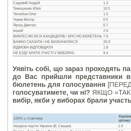
Садовий Андрій
1.3
Тимошенко Юлія
10.5
Тягнибок Олег
1.5
Чумак Віктор
0.5
Ярош Дмитро
0.7
Інший
2.9
ВИКРЕСЛЮ ВСІХ КАНДИДАТІВ / ЗІПСУЮ БЮЛЕТЕНЬ
7.9
ВАЖКО СКАЗАТИ / НЕ ВИЗНАЧИЛИСЯ
26.9
ВІДМОВА ВІДПОВІДАТИ
1.8
НЕ БУДУ БРАТИ УЧАСТІ У ВИБОРАХ
9.4
Уявіть собі, що зараз проходять п
до Вас прийшли представники виб
бюлетень для голосування
[ПЕРЕ
голосуватимете, чи ні?
ЯКЩО «ТАК
вибір, якби у виборах брали участь 
Украї
100% у стовпчику
цілому
Аграрна партія України (В. Скоцик)
1.0