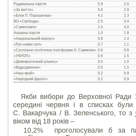
Радикальна партія
5.9
2.0
«За життя»
5.6
2.9
«Блок П. Порошенка»
4.2
2.3
ВО «Свобода»
2.5
3.4
«Самопоміч»
2.4
4.0
Аграрна партія
1.0
1.8
«Національний корпус»
0.8
1.4
«Рух нових сил»
0.7
1.1
«Суспільно-політична платформа Н. Савченко»
0.6
0.8
«УКРОП»
0.6
1.5
«Демократичний альянс»
0.5
1.0
«Відродження»
0.5
1.5
«Наш край»
0.2
0.9
«Народний фронт»
0.2
0.9
Якби вибори до Верховної Ради У
середині червня і в списках були 
С. Вакарчука / В. Зеленського, то з
віком від 18 років –
10,2% проголосували б за па