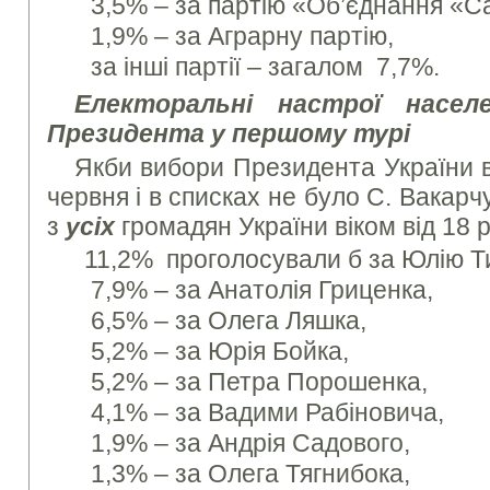
3,5% – за партію «Об’єднання «С
1,9% – за Аграрну партію,
за інші партії – загалом 7,7%.
Електоральні настрої насел
Президента у першому турі
Якби вибори Президента України в
червня і в списках не було С. Вакарчу
з
усіх
громадян України віком від 18 р
11,2% проголосували б за Юлію 
7,9% – за Анатолія Гриценка,
6,5% – за Олега Ляшка,
5,2% – за Юрія Бойка,
5,2% – за Петра Порошенка,
4,1% – за Вадими Рабіновича,
1,9% – за Андрія Садового,
1,3% – за Олега Тягнибока,