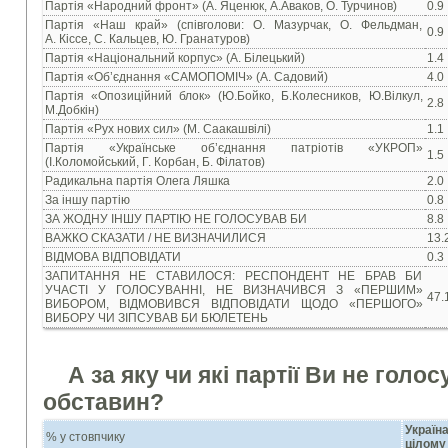
Партія «Народний фронт» (А. Яценюк, А.Аваков, О. Турчинов)
0.9
Партія «Наш край» (співголови: О. Мазурчак, О. Фельдман,
0.9
А. Кіссе, С. Кальцев, Ю. Гранатуров)
Партія «Національний корпус» (А. Білецький)
1.4
Партія «Об’єднання «САМОПОМІЧ» (А. Садовий)
4.0
Партія «Опозиційний блок» (Ю.Бойко, Б.Колесников, Ю.Вілкул,
2.8
М.Добкін)
Партія «Рух нових сил» (М. Саакашвілі)
1.1
Партія «Українське об’єднання патріотів «УКРОП»
1.5
(І.Коломойський, Г. Корбан, Б. Філатов)
Радикальна партія Олега Ляшка
2.0
За іншу партію
0.8
ЗА ЖОДНУ ІНШУ ПАРТІЮ НЕ ГОЛОСУВАВ БИ
8.8
ВАЖКО СКАЗАТИ / НЕ ВИЗНАЧИЛИСЯ
13.
ВІДМОВА ВІДПОВІДАТИ
0.3
ЗАПИТАННЯ НЕ СТАВИЛОСЯ: РЕСПОНДЕНТ НЕ БРАВ БИ
УЧАСТІ У ГОЛОСУВАННІ, НЕ ВИЗНАЧИВСЯ З «ПЕРШИМ»
47.
ВИБОРОМ, ВІДМОВИВСЯ ВІДПОВІДАТИ ЩОДО «ПЕРШОГО»
ВИБОРУ ЧИ ЗІПСУВАВ БИ БЮЛЕТЕНЬ
А за яку чи які партії Ви не голо
обставин?
Украї
% у стовпчику
цілому