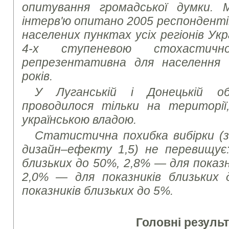
опитування громадської думки.
інтерв'ю опитано 2005 респонденті
населених пунктах усіх регіонів Укр
4-х ступеневою стохастич
репрезентативна для населення У
років.
У Луганській і Донецькій о
проводилося тільки на територі
українською владою.
Статистична похибка вибірки (з 
дизайн–ефекту 1,5) не перевищує:
близьких до 50%, 2,8% — для показн
2,0% — для показників близьких
показників близьких до 5%.
Головні результ