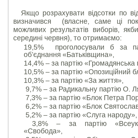
Якщо розрахувати відсотки по ві
визначився (власне, саме ці пок
можливих результатів виборів, якб
середині червня), то отримаємо:
19,5% проголосували б за па
об’єднання «Батьківщина»,
14,4% – за партію «Громадянська 
10,5% – за партію «Опозиційний б
10,3% – за партію «За життя»,
9,7% – за Радикальну партію О. Л
7,3% – за партію «Блок Петра По
6,2% – за партію «Блок Святосла
5,2% – за партію «Слуга народу»,
3,8% – за партію «Всеукра
«Свобода»,