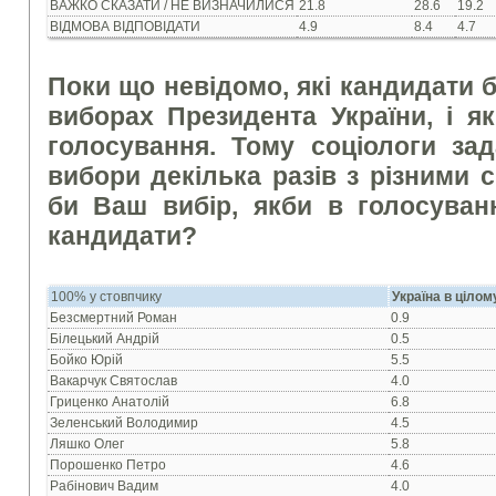
ВАЖКО СКАЗАТИ / НЕ ВИЗНАЧИЛИСЯ
21.8
28.6
19.2
ВІДМОВА ВІДПОВІДАТИ
4.9
8.4
4.7
Поки що невідомо, які кандидати б
виборах Президента України, і я
голосування. Тому соціологи за
вибори декілька разів з різними 
би Ваш вибір, якби в голосуванн
кандидати?
100% у стовпчику
Україна в цілом
Безсмертний Роман
0.9
Білецький Андрій
0.5
Бойко Юрій
5.5
Вакарчук Святослав
4.0
Гриценко Анатолій
6.8
Зеленський Володимир
4.5
Ляшко Олег
5.8
Порошенко Петро
4.6
Рабінович Вадим
4.0