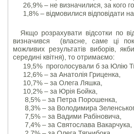
26,9% – не визначилися, за кого г
1,8% – відмовилися відповідати на
Якщо розрахувати відсотки по ві
визначився (власне, саме ці пок
можливих результатів виборів, якб
середині квітня), то отримаємо:
19,5% проголосували б за Юлію 
12,6% – за Анатолія Гриценка,
10,7% – за Олега Ляшка,
10,2% – за Юрія Бойка,
8,5% – за Петра Порошенка,
8,3% – за Володимира Зеленськог
7,5% – за Вадими Рабіновича,
7,4% – за Святослава Вакарчука,
2,7% – за Олега Тягнибока,