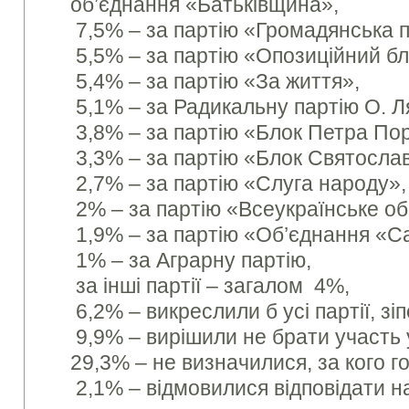
об’єднання «Батьківщина»,
7,5% – за партію «Громадянська п
5,5% – за партію «Опозиційний бл
5,4% – за партію «За життя»,
5,1% – за Радикальну партію О. Л
3,8% – за партію «Блок Петра По
3,3% – за партію «Блок Святосла
2,7% – за партію «Слуга народу»,
2% – за партію «Всеукраїнське о
1,9% – за партію «Об’єднання «С
1% – за Аграрну партію,
за інші партії – загалом 4%,
6,2% – викреслили б усі партії, зі
9,9% – вирішили не брати участь 
29,3% – не визначилися, за кого г
2,1% – відмовилися відповідати н