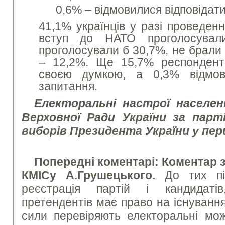
0,6% – відмовилися відповідати
41,1% українців у разі проведе
вступ до НАТО проголосувал
проголосували б 30,7%, не брали 
– 12,2%. Ще 15,7% респонденті
своєю думкою, а 0,3% відмов
запитання.
Електоральні настрої населен
Верховної Ради України за пар
виборів Президента України у пе
Попередні коментарі: Коментар 
КМІСу А.Грушецького.
До тих п
реєстрація партій і кандидаті
претендентів має право на існування
сили перевіряють електоральні мож