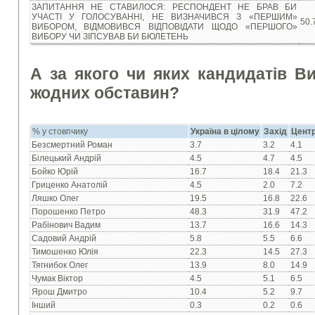
ЗАПИТАННЯ НЕ СТАВИЛОСЯ: РЕСПОНДЕНТ НЕ БРАВ БИ
УЧАСТІ У ГОЛОСУВАННІ, НЕ ВИЗНАЧИВСЯ З «ПЕРШИМ»
50.
ВИБОРОМ, ВІДМОВИВСЯ ВІДПОВІДАТИ ЩОДО «ПЕРШОГО»
ВИБОРУ ЧИ ЗІПСУВАВ БИ БЮЛЕТЕНЬ
А за якого чи яких кандидатів В
жодних обставин?
% у стовпчику
Україна в цілому
Захід
Цент
Безсмертний Роман
3.7
3.2
4.1
Білецький Андрій
4.5
4.7
4.5
Бойко Юрій
16.7
18.4
21.3
Гриценко Анатолій
4.5
2.0
7.2
Ляшко Олег
19.5
16.8
22.6
Порошенко Петро
48.3
31.9
47.2
Рабінович Вадим
13.7
16.6
14.3
Садовий Андрій
5.8
5.5
6.6
Тимошенко Юлія
22.3
14.5
27.3
Тягнибок Олег
13.9
8.0
14.9
Чумак Віктор
4.5
5.1
6.5
Ярош Дмитро
10.4
5.2
9.7
Інший
0.3
0.2
0.6