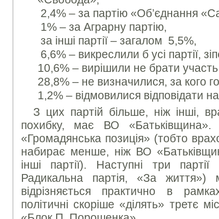
2,4% – за партію «Об’єднання «С
1% – за Аграрну партію,
за інші партії – загалом 5,5%,
6,6% – викреслили б усі партії, зі
10,6% – вирішили не брати участь 
28,8% – не визначилися, за кого г
1,2% – відмовилися відповідати на
З цих партій більше, ніж інші, в
похибку, має ВО «Батьківщина».
«Громадянська позиція» (тобто врах
набирає менше, ніж ВО «Батьківщин
інші партії). Наступні три партії
Радикальна партія, «За життя») 
відрізняється практично в рамка
політичні скоріше «ділять» третє міс
«Блок П. Порошенка».