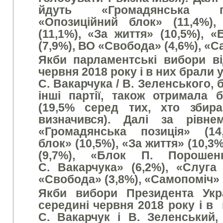
йдуть «Громадянська по
«Опозиційний блок» (11,4%),
(11,1%), «За життя» (10,5%), 
(7,9%), ВО «Свобода» (4,6%), «С
Якби парламентські вибори в
червня
2018 року і в них брали 
С. Вакарчука / В. Зеленського, 
інші партії, також отримала
(19,5% серед тих, хто
збир
визначився). Далі за рівне
«Громадянська позиція» (14
блок» (10,5%), «За життя» (10,3
(9,7%), «Блок П. Порошен
С. Вакарчука» (6,2%), «Слуга
«Свобода» (3,8%), «Самопоміч» 
Я
кби вибори Президента Укр
середині червня 2018 року і в
С. Вакарчук і В. Зеленський