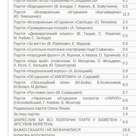
Партія «Блок Петра Порошенка «Солідарність»
4.2
Партія «Відродження» (В. Бондар, Г. Кернес, В. Хомутиннік)
0.5
Партія «Всеукраїнське об’єднання «Батьківщина»
11.5
(Ю. Тимошенко)
Партія «Всеукраїнське об’єднання «Свобода» (О. Тягнибок)
2.5
Партія «Громадянська позиція» (А. Гриценко)
8.4
Партія «Демократичний альянс» (В. Гацько, С. Лещенко,
0.5
М. Найєм, С. Заліщук)
Партія «За життя» (В. Рабінович, Є. Мураєв)
5.6
Партія «Суспільно-політична платформа Надії Савченко»
0.6
Партія «Народний фронт» (А. Яценюк, А.Аваков, О. Турчинов)
0.2
Партія «Наш край» (співголови: О. Мазурчак, О. Фельдман,
0.2
А. Кіссе, С. Кальцев, Ю. Гранатуров)
Партія «Національний корпус» (А. Білецький)
0.8
Партія «Об’єднання «САМОПОМІЧ» (А. Садовий)
2.4
Партія «Опозиційний блок» (Ю.Бойко, Б.Колесников,
6.0
Ю.Вілкул, М.Добкін)
Партія «Рух нових сил» (М. Саакашвілі)
0.7
Партія «Українське об’єднання патріотів «УКРОП»
0.6
(І.Коломойський, Г. Корбан, Б. Філатов)
Радикальна партія Олега Ляшка
5.9
За іншу партію
1.4
ЗАКРЕСЛИВ БИ ВСІ ПОЛІТИЧНІ ПАРТІЇ У БЮЛЕТЕНІ /
6.6
ЗІПСУВАВ БЮЛЕТЕНЬ
ВАЖКО СКАЗАТИ / НЕ ВИЗНАЧИЛИСЯ
28.8
ВІДМОВА ВІДПОВІДАТИ
1.2