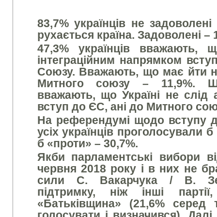
83,7% українців не задоволені
рухається країна. Задоволені – 
47,3% українців вважають, 
інтеграційним напрямком всту
Союзу. Вважають, що має йти 
Митного союзу – 11,9%. Щ
вважають, що Україні не слід 
вступ до ЄС, ані до Митного сою
На референдумі щодо вступу 
усіх українців проголосували б
б «проти» – 30,7%.
Якби парламентські вибори в
червня
2018 року і в них не бр
сили С. Вакарчука / В. Зе
підтримку, ніж інші парт
«Батьківщина» (21,6% серед
голосувати
і визначився). Далі