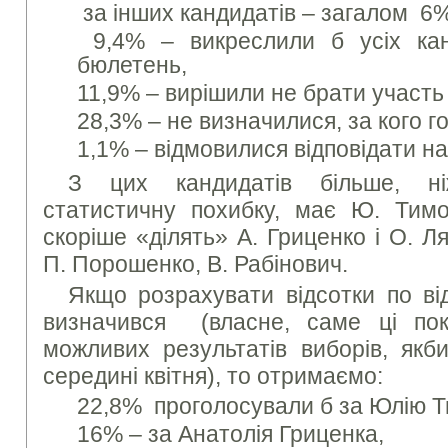
за інших кандидатів – загалом 6%
9,4% – викреслили б усіх канд
бюлетень,
11,9% – вирішили не брати участь 
28,3% – не визначилися, за кого г
1,1% – відмовилися відповідати на
З цих кандидатів більше, ні
статистичну похибку, має Ю. Тимо
скоріше «ділять» А. Гриценко і О. Л
П. Порошенко, В. Рабінович.
Якщо розрахувати відсотки по ві
визначився (власне, саме ці пок
можливих результатів виборів, якб
середині квітня), то отримаємо:
22,8% проголосували б за Юлію 
16% – за Анатолія Гриценка,