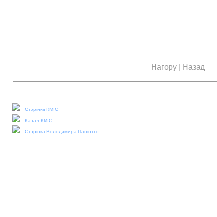
Нагору
|
Назад
Наші соціальні медіа:
Сторінка КМІС
Канал КМІС
Сторінка Володимира Паніотто