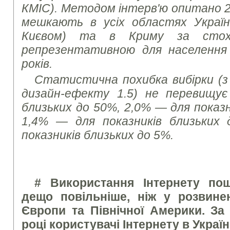
КМІС). Методом інтерв'ю опитано 2
мешкають в усіх областях Україн
Києвом) та в Криму за стоха
репрезентативною для населення 
років.
Статистична похибка вибірки (з 
дизайн-ефекту 1.5) не перевищує
близьких до 50%, 2,0% — для показн
1,4% — для показників близьких
показників близьких до 5%.
# Використання Інтернету пош
дещо повільніше, ніж у розвинен
Європи та Північної Америки. За
році користувачі Інтернету в Украї