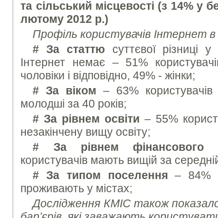
та сільський місцевості (з 14% у б
лютому 2012 р.)
Профіль користувачів Інтернет в 
# За статтю
суттєвої різниці у 
Інтернет немає – 51% користувачі
чоловіки і відповідно, 49% - жінки;
# За віком
– 63% користувачів 
молодші за 40 років;
# За рівнем освіти
– 55% корист
незакінчену вищу освіту;
# За рівнем фінансового 
користувачів мають вищій за середній
# За типом поселення
– 84% ко
проживають у містах;
Дослідження КМІС також показало
бар’єрів, які заважають користува