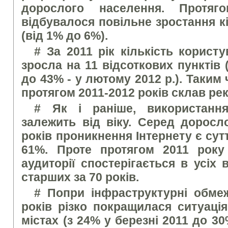
дорослого населення. Протяго
відбувалося повільне зростання кі
(від 1% до 6%).
# За 2011 рік кількість корист
зросла на 11 відсоткових пунктів 
до 43% - у лютому 2012 р.). Таким
протягом 2011-2012 років склав ре
# Як і раніше, використання
залежить від віку. Серед доросл
років проникнення Інтернету є сут
61%. Проте протягом 2011 року
аудиторії спостерігається в усіх 
старших за 70 років.
# Попри інфраструктурні обме
років різко покращилася ситуаці
містах (з 24% у березні 2011 до 30