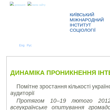
домашня
мапа сайту
КИЇВСЬКИЙ
МІЖНАРОДНИЙ
ІНСТИТУТ
СОЦІОЛОГІЇ
Укр
Eng
Рус
|
|
ПРО НАС
НОВИНИ
ПРЕС-РЕЛІЗИ ТА ЗВІТИ
ДИНАМІКА ПРОНИКНЕННЯ ІНТЕ
Помітне зростання кількості україн
аудиторії
Протягом 10–19 лютого 2012
всеукраїнське опитування громад