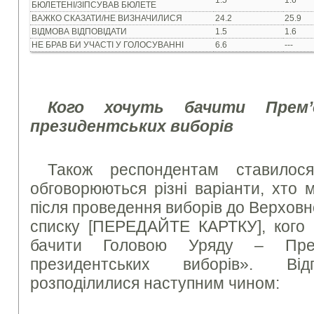
1.5
1.6
БЮЛЕТЕНІ/ЗІПСУВАВ БЮЛЕТЕ
ВАЖКО СКАЗАТИ/НЕ ВИЗНАЧИЛИСЯ
24.2
25.9
ВІДМОВА ВІДПОВІДАТИ
1.5
1.6
НЕ БРАВ БИ УЧАСТІ У ГОЛОСУВАННІ
6.6
---
Кого хочуть бачити Прем’є
президентських виборів
Також респондентам ставилося
обговорюються різні варіанти, хто
після проведення виборів до Верховно
списку [ПЕРЕДАЙТЕ КАРТКУ], кого 
бачити Головою Уряду – Прем’
президентських виборів». Відп
розподілилися наступним чином: