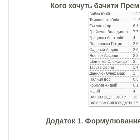
Кого хочуть бачити Прем
Бойко Юрій
12.
Тимошенко Юлія
11.
Смешко Ігор
8.1
Гройсман Володимир
7.7
Гриценко Анатолій
4
Порошенко Петро
2.6
Садовий Андрій
2.6
Яценюк Арсеній
2.2
Шевченко Олександр
2
Тарута Сергій
1.4
Данилюк Олександр
1
Палиця Ігор
0.5
Коболєв Андрій
0.1
Інший
4
ВАЖКО ВІДПОВІСТИ
36
ВІДМОВА ВІДПОВІДАТИ
3.5
Додаток 1. Формулювання