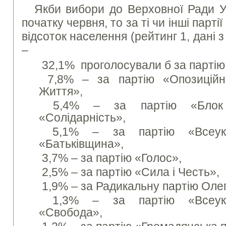
Якби вибори до Верховної Ради У
початку червня, то за ті чи інші парті
відсоток населення (рейтинг 1, дані з
–
32,1% проголосували б за партію
7,8% – за партію «Опозицій
Життя»,
5,4% – за партію «Блок 
«Солідарність»,
5,1% – за партію «Всеукра
«Батьківщина»,
3,7% – за партію «Голос»,
2,5% – за партію «Сила і Честь»,
1,9% – за Радикальну партію Оле
1,3% – за партію «Всеукра
«Свобода»,