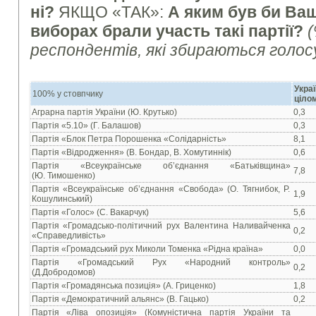
ні?
ЯКЩО «ТАК»:
А яким був би Ваш
виборах брали участь такі партії
?
(
респондентів, які збираються голос
Украї
100% у стовпчику
ціло
Аграрна партія України (Ю. Крутько)
0,3
Партія «5.10» (Г. Балашов)
0,3
Партія «Блок Петра Порошенка «Солідарність»
8,1
Партія «Відродження» (В. Бондар, В. Хомутиннік)
0,6
Партія «Всеукраїнське об’єднання «Батьківщина»
7,8
(Ю. Тимошенко)
Партія «Всеукраїнське об’єднання «Свобода» (О. Тягнибок, Р.
1,9
Кошулинський)
Партія «Голос» (С. Вакарчук)
5,6
Партія «Громадсько-політичний рух Валентина Наливайченка
0,2
«Справедливість»
Партія «Громадський рух Миколи Томенка «Рідна країна»
0,0
Партія «Громадський Рух «Народний контроль»
0,2
(Д.Добродомов)
Партія «Громадянська позиція» (А. Гриценко)
1,8
Партія «Демократичний альянс» (В. Гацько)
0,2
Партія «Ліва опозиція» (Комуністична партія України та