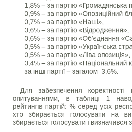
1,8% – за партію «Громадянська п
0,9% – за партію «Опозиційний бл
0,7% – за партію «Наші»,
0,6% – за партію «Відродження»,
0,6% – за партію «Об’єднання «С
0,5% – за партію «Українська стра
0,5% – за партію «Ліва опозиція»,
0,4% – за партію «Національний к
за інші партії – загалом 3,6%.
Для забезпечення коректності 
опитуваннями, в таблиці 1 наво
рейтингів партій: % серед усіх респ
хто збирається голосувати на в
збирається голосувати і визначився з