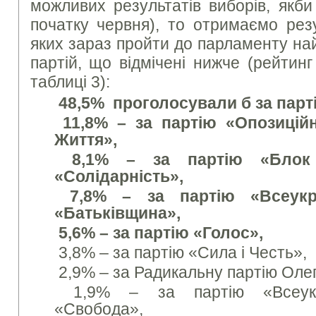
можливих результатів виборів, якб
початку червня), то отримаємо резу
яких зараз пройти до парламенту на
партій, що відмічені нижче (рейтинг
таблиці 3):
48,5% проголосували б за парт
11,8% – за партію «Опозицій
Життя»,
8,1% – за партію «Блок 
«Солідарність»,
7,8% – за партію «Всеукра
«Батьківщина»,
5,6% – за партію «Голос»,
3,8% – за партію «Сила і Честь»,
2,9% – за Радикальну партію Оле
1,9% – за партію «Всеукра
«Свобода»,