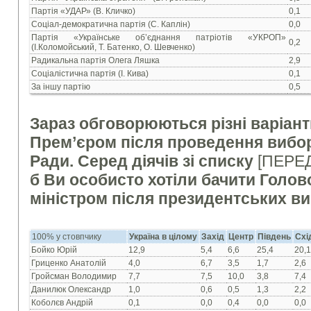
Партія «УДАР» (В. Кличко)
0,1
Соціал-демократична партія (С. Каплін)
0,0
Партія «Українське об’єднання патріотів «УКРОП»
0,2
(І.Коломойський, Т. Батенко, О. Шевченко)
Радикальна партія Олега Ляшка
2,9
Соціалістична партія (І. Кива)
0,1
За іншу партію
0,5
Зараз обговорюються різні варіант
Прем’єром після проведення вибор
Ради. Серед діячів зі списку
[ПЕРЕ
б Ви особисто хотіли бачити Голов
міністром після президентських в
100% у стовпчику
Україна в цілому
Захід
Центр
Південь
Схі
Бойко Юрій
12,9
5,4
6,6
25,4
20,1
Гриценко Анатолій
4,0
6,7
3,5
1,7
2,6
Гройсман Володимир
7,7
7,5
10,0
3,8
7,4
Данилюк Олександр
1,0
0,6
0,5
1,3
2,2
Коболєв Андрій
0,1
0,0
0,4
0,0
0,0