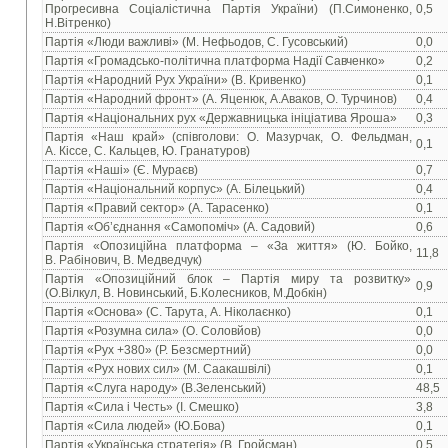
Прогресивна Соціалістична Партія України) (П.Симоненко,
0,5
Н.Вітренко)
Партія «Люди важливі» (М. Нефьодов, С. Гусовський)
0,0
Партія «Громадсько-політична платформа Надії Савченко»
0,2
Партія «Народний Рух України» (В. Кривенко)
0,1
Партія «Народний фронт» (А. Яценюк, А.Аваков, О. Турчинов)
0,4
Партія «Національних рух «Державницька ініціатива Яроша»
0,3
Партія «Наш край» (співголови: О. Мазурчак, О. Фельдман,
0,1
А. Кіссе, С. Кальцев, Ю. Гранатуров)
Партія «Наші» (Є. Мураєв)
0,7
Партія «Національний корпус» (А. Білецький)
0,4
Партія «Правий сектор» (А. Тарасенко)
0,1
Партія «Об’єднання «Самопоміч» (А. Садовий)
0,6
Партія «Опозиційна платформа – «За життя» (Ю. Бойко,
11,8
В. Рабінович, В. Медведчук)
Партія «Опозиційний блок – Партія миру та розвитку»
0,9
(О.Вілкул, В. Новинський, Б.Колесников, М.Добкін)
Партія «Основа» (С. Тарута, А. Ніколаєнко)
0,1
Партія «Розумна сила» (О. Соловйов)
0,0
Партія «Рух +380» (Р. Безсмертний)
0,0
Партія «Рух нових сил» (М. Саакашвілі)
0,1
Партія «Слуга народу» (В.Зеленський)
48,5
Партія «Сила і Честь» (І. Смешко)
3,8
Партія «Сила людей» (Ю.Бова)
0,1
Партія «Українська стратегія» (В. Гройсман)
0,5