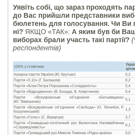
Уявіть собі, що зараз проходять па
до Вас прийшли представники вибор
бюлетень для голосування. Чи Ви 
ні?
ЯКЩО «ТАК»:
А яким був би Ваш
виборах брали участь такі партії
?
(
респондентів)
Украї
100% у стовпчику
ціло
Аграрна партія України (Ю. Крутько)
0,2
Партія «5.10» (Г. Балашов)
0,2
Партія «Блок Петра Порошенка «Солідарність»
5,4
Партія «Відродження» (В. Бондар, В. Хомутиннік)
0,4
Партія «Всеукраїнське об’єднання «Батьківщина»
5,1
(Ю. Тимошенко)
Партія «Всеукраїнське об’єднання «Свобода» (О. Тягнибок, Р.
1,3
Кошулинський)
Партія «Голос» (С. Вакарчук)
3,7
Партія «Громадсько-політичний рух Валентина Наливайченка
0,1
«Справедливість»
Партія «Громадський рух Миколи Томенка «Рідна країна»
0,0