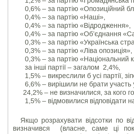
1,2% – за партію «Громадянська п
0,6% – за партію «Опозиційний бл
0,4% – за партію «Наші»,
0,4% – за партію «Відродження»,
0,4% – за партію «Об’єднання «С
0,3% – за партію «Українська стра
0,3% – за партію «Ліва опозиція»,
0,3% – за партію «Національний к
за інші партії – загалом 2,4%,
1,5% – викреслили б усі партії, зі
6,6% – вирішили не брати участь 
24,2% – не визначилися, за кого г
1,5% – відмовилися відповідати н
Якщо розрахувати відсотки по ві
визначився (власне, саме ці пок