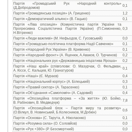
Партія «Громадський Рух «Народний контроль»
0,1
(Д.Добродомов)
Партія «Громадянська позиція» (А. Гриценко)
1,2
Партія «Демократичний альянс» (В. Гацько)
0,1
Партія «Ліва опозиція» (Комуністична партія України та
Прогресивна Соціалістична Партія України) (П.Симоненко,
0,3
Н.Вітренко)
Партія «Люди важливі» (М. Нефьодов, С. Гусовський)
0,0
Партія «Громадсько-політична платформа Надії Савченко»
0,1
Партія «Народний Рух України» (В. Кривенко)
0,1
Партія «Народний фронт» (А. Яценюк, А.Аваков, О. Турчинов)
0,2
Партія «Національних рух «Державницька ініціатива Яроша»
0,2
Партія «Наш край» (співголови: О. Мазурчак, О. Фельдман,
0,1
А. Кіссе, С. Кальцев, Ю. Гранатуров)
Партія «Наші» (Є. Мураєв)
0,4
Партія «Національний корпус» (А. Білецький)
0,3
Партія «Правий сектор» (А. Тарасенко)
0,1
Партія «Об’єднання «Самопоміч» (А. Садовий)
0,4
Партія «Опозиційна платформа – «За життя» (Ю. Бойко,
7,8
В. Рабінович, В. Медведчук)
Партія «Опозиційний блок – Партія миру та розвитку»
0,6
(О.Вілкул, В. Новинський, Б.Колесников, М.Добкін)
Партія «Основа» (С. Тарута, А. Ніколаєнко)
0,1
Партія «Розумна сила» (О. Соловйов)
0,0
Партія «Рух +380» (Р. Безсмертний)
0,0