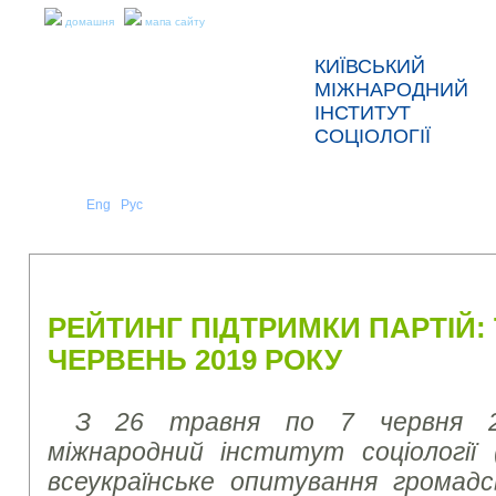
домашня
мапа сайту
КИЇВСЬКИЙ
МІЖНАРОДНИЙ
ІНСТИТУТ
СОЦІОЛОГІЇ
Укр
Eng
Рус
|
|
ПРО НАС
НОВИНИ
ПРЕС-РЕЛІЗИ ТА ЗВІТИ
РЕЙТИНГ ПІДТРИМКИ ПАРТІЙ:
ЧЕРВЕНЬ 2019 РОКУ
З 26 травня по 7 червня 20
міжнародний інститут соціології 
всеукраїнське опитування громад