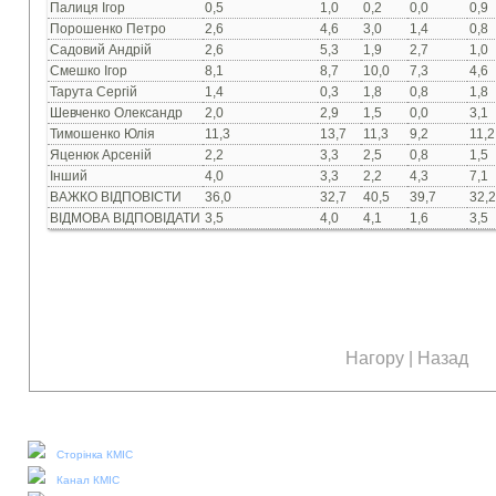
Палиця Ігор
0,5
1,0
0,2
0,0
0,9
Порошенко Петро
2,6
4,6
3,0
1,4
0,8
Садовий Андрій
2,6
5,3
1,9
2,7
1,0
Смешко Ігор
8,1
8,7
10,0
7,3
4,6
Тарута Сергій
1,4
0,3
1,8
0,8
1,8
Шевченко Олександр
2,0
2,9
1,5
0,0
3,1
Тимошенко Юлія
11,3
13,7
11,3
9,2
11,2
Яценюк Арсеній
2,2
3,3
2,5
0,8
1,5
Інший
4,0
3,3
2,2
4,3
7,1
ВАЖКО ВІДПОВІСТИ
36,0
32,7
40,5
39,7
32,2
ВІДМОВА ВІДПОВІДАТИ
3,5
4,0
4,1
1,6
3,5
Нагору
|
Назад
Наші соціальні медіа:
Сторінка КМІС
Канал КМІС