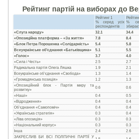
Рейтинг партій на виборах до Ве
Рейтинг 1
Рейтин
% серед усіх
% се
респондентів
збирає
«Слуга народу»
32.1
34.4
«Опозиційна платформа – «За життя»
7.8
8.4
«Блок Петра Порошенка «Солідарність»
5.4
5.8
Всеукраїнське об’єднання «Батьківщина»
5.1
5.5
«Голос»
3.7
4.0
«Сила і Честь»
2.5
2.7
Радикальна партія Олега Ляшка
1.9
2.1
Всеукраїнське об’єднання «Свобода»
1.3
1.4
«Громадянська позиція»
1.2
1.3
«Опозиційний блок - Партія миру та
0.6
0.6
розвитку»
«Наші»
0.4
0.5
«Відродження»
0.4
0.4
Об’єднання «Самопоміч»
0.4
0.4
«Українська стратегія»
0.3
0.4
«Ліва опозиція»
0.3
0.3
«Національний корпус»
0.3
0.3
Інша
2.4
2.6
ЗАКРЕСЛИВ БИ ВСІ ПОЛІТИЧНІ ПАРТІЇ У