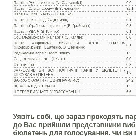
Партія «Рух нових сил» (М. Саакашвілі)
0,0
Партія «Слуга народу» (В.Зеленський)
32,1
Партія «Сила і Честь» (І. Смешко)
2,5
Партія «Сила людей» (Ю.Бова)
0,1
Партія «Українська стратегія» (В. Гройсман)
0,3
Партія «УДАР» (В. Кличко)
0,1
Соціал-демократична партія (С. Каплін)
0,0
Партія «Українське об’єднання патріотів «УКРОП»
0,1
(І.Коломойський, Т. Батенко, О. Шевченко)
Радикальна партія Олега Ляшка
1,9
Соціалістична партія (І. Кива)
0,0
За іншу партію
0,3
ЗАКРЕСЛИВ БИ ВСІ ПОЛІТИЧНІ ПАРТІЇ У БЮЛЕТЕНІ /
1,5
ЗІПСУВАВ БЮЛЕТЕНЬ
ВАЖКО СКАЗАТИ / НЕ ВИЗНАЧИЛИСЯ
24,2
ВІДМОВА ВІДПОВІДАТИ
1,5
НЕ БРАВ БИ УЧАСТІ У ГОЛОСУВАННІ
6,6
Уявіть собі, що зараз проходять па
до Вас прийшли представники вибор
бюлетень для голосування. Чи Ви 