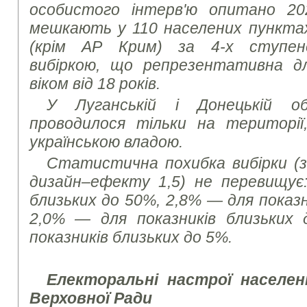
особистого інтерв'ю опитано 2
мешкають у 110 населених пунктах 
(крім АР Крим) за 4-х ступен
вибіркою, що репрезентативна дл
віком від 18 років.
У Луганській і Донецькій о
проводилося тільки на територі
українською владою.
Статистична похибка вибірки (з 
дизайн–ефекту 1,5) не перевищує:
близьких до 50%, 2,8% — для показн
2,0% — для показників близьких
показників близьких до 5%.
Електоральні настрої населен
Верховної Ради