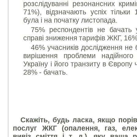
розслідуванні резонансних кримі
71%), відзначають успіх тільки 
була і на початку листопада.
75% респондентів не бачать у
справі зниження тарифів ЖКГ, 16%
46% учасників дослідження не б
вирішення проблеми надійного
Україну і його транзиту в Європу
28% - бачать.
Скажіть, будь ласка, якщо порі
послуг ЖКГ (опалення, газ, елек
вивіз сміття і т. д.), яку ваша