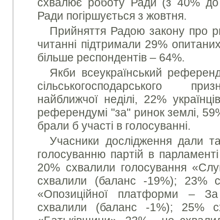
схвалює роботу Ради (з 40% до
Ради погіршується з жовтня.
Прийняття Радою закону про р
читанні підтримали 29% опитаних,
більше респондентів – 64%.
Якби всеукраїнський референ
сільськогосподарського при
найближчої неділі, 22% українці
референдумі "за" ринок землі, 59
брали б участі в голосуванні.
Учасники дослідження дали та
голосуванню партій в парламенті
20% схвалили голосування «Слу
схвалили (баланс -19%); 23% с
«Опозиційної платформи – З
схвалили (баланс -1%); 25% с