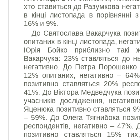
хто ставиться до Разумкова нега
в кінці листопада в порівнянні 
16% и 9%.
До Святослава Вакарчука пози
опитаних в кінці листопада, нега
Юрія Бойко приблизно такі 
Вакарчука: 23% ставляться до нь
негативно. До Петра Порошенко 
12% опитаних, негативно – 64%
позитивно ставляться 20% респо
41%. До Віктора Медведчука пози
учасників дослідження, негатив
Яценюка позитивно ставляться 9%
– 59%. До Олега Тягнибока пози
респондентів, негативно – 47%. 
позитивно ставляться 15% тих