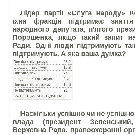
Лідер партії «Слуга народу» К
їхня фракція підтримає зняття
народного депутата, п'ятого през
Порошенка, якщо такий запит н
Ради. Одні люди підтримують так
підтримують. А яка ваша думка?
Повністю підтримую
58.2
Швидше підтримую
15.8
Підтримують
74
Швидше не підтримую
8.4
Повністю не підтримую
12.6
Не підтримують
21
ВАЖКО СКАЗАТИ / ВІДМОВА
5
Наскільки успішно чи не успішно
влада (президент Зеленський, 
Верховна Рада, правоохоронні ор