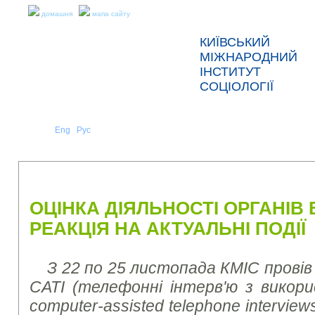
домашня
мапа сайту
КИЇВСЬКИЙ
МІЖНАРОДНИЙ
ІНСТИТУТ
СОЦІОЛОГІЇ
Укр
Eng
Рус
|
|
ПРО НАС
НОВИНИ
ПРЕС-РЕЛІЗИ ТА ЗВІТИ
ОЦІНКА ДІЯЛЬНОСТІ ОРГАНІВ
РЕАКЦІЯ НА АКТУАЛЬНІ ПОДІЇ
З 22 по 25 листопада КМІС прові
CATI (телефонні інтерв'ю з викор
computer-assisted telephone interview