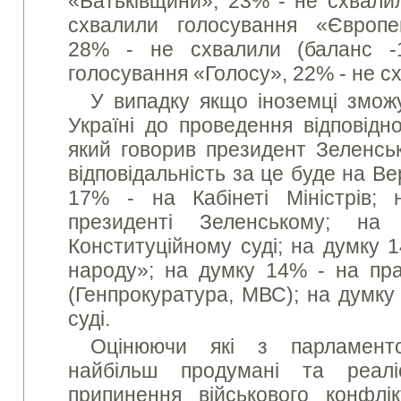
«Батьківщини», 23% - не схвали
схвалили голосування «Європей
28% - не схвалили (баланс -
голосування «Голосу», 22% - не с
У випадку якщо іноземці змож
Україні до проведення відповідн
який говорив президент Зеленсь
відповідальність за це буде на Ве
17% - на Кабінеті Міністрів
президенті Зеленському; 
Конституційному суді; на думку 1
народу»; на думку 14% - на пр
(Генпрокуратура, МВС); на думку
суді.
Оцінюючи які з парламент
найбільш продумані та реалі
припинення військового конфлі