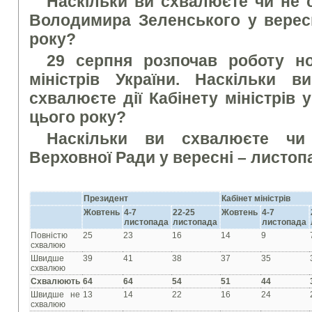
Наскільки ви схвалюєте чи не с
Володимира Зеленського у вересн
року?
29 серпня розпочав роботу но
міністрів України. Наскільки 
схвалюєте дії Кабінету міністрів 
цього року?
Наскільки ви схвалюєте чи
Верховної Ради у вересні – листоп
Президент
Кабінет міністрів
Жовтень
4-7
22-25
Жовтень
4-7
листопада
листопада
листопада
Повністю
25
23
16
14
9
схвалюю
Швидше
39
41
38
37
35
схвалюю
Схвалюють
64
64
54
51
44
Швидше не
13
14
22
16
24
схвалюю