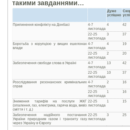
такими завданнями…
Дуже
Ско
успішно
усп
Припинення конфлікту на Донбасі
4-7
4
42
листопада
22-25
3
37
листопада
Боротьба з корупцією у вищих ешелонах
4-7
4
19
влади
листопада
22-25
2
20
листопада
Забезпечення свободи слова в Україні
4-7
13
42
листопада
22-25
10
37
листопада
Розслідування резонансних кримінальних
4-7
2
16
справ
листопада
22-25
1
16
листопада
Зниження тарифів на послуги ЖКГ
22-25
1
15
(опалення, газ, електрика, гаряча вода, вивіз
листопада
сміття і т. д.)
Забезпечення надійного постачання
22-25
3
25
України природним газом і транзиту газу
листопада
через Україну в Європу