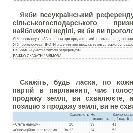
Якби всеукраїнський референд
сільськогосподарського при
найближчої неділі, як би ви прого
Я б проголосував ЗА рішення про продаж землі сільськогосподарсько
Я б проголосував ПРОТИ рішення про продаж землі сільськогосподар
Не брав би участі в такому референдумі
ВАЖКО СКАЗАТИ / ВІДМОВА
Скажіть, будь ласка, по кожн
партій в парламенті, чиє голо
продажу землі, ви схвалюєте, 
позицію з продажу землі, ви не сх
Схвалюють
Не
Важко сказа
схвалюють
цієї партії
«Слуга народу»
20
39
41
«Опозиційна платформа – За
23
24
53