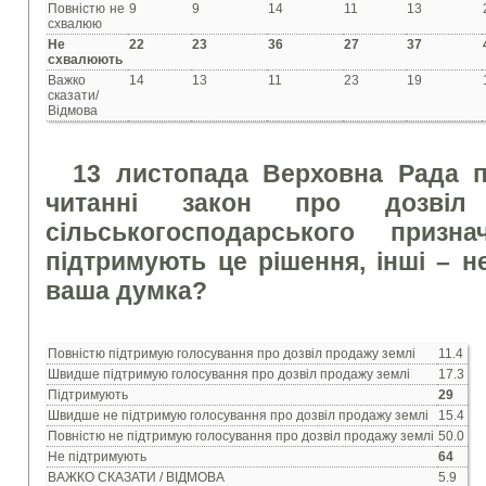
Повністю не
9
9
14
11
13
схвалюю
Не
22
23
36
27
37
схвалюють
Важко
14
13
11
23
19
сказати/
Відмова
13 листопада Верховна Рада 
читанні закон про дозвіл
сільськогосподарського призн
підтримують це рішення, інші – н
ваша думка?
Повністю підтримую голосування про дозвіл продажу землі
11.4
Швидше підтримую голосування про дозвіл продажу землі
17.3
Підтримують
29
Швидше не підтримую голосування про дозвіл продажу землі
15.4
Повністю не підтримую голосування про дозвіл продажу землі
50.0
Не підтримують
64
ВАЖКО СКАЗАТИ / ВІДМОВА
5.9