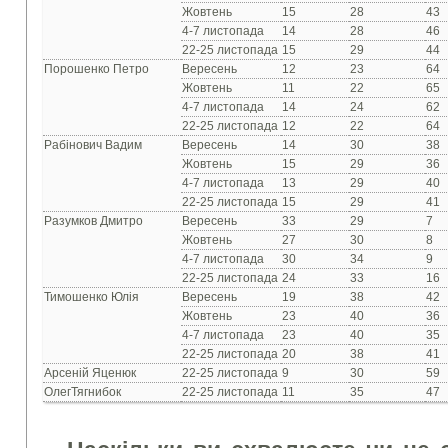
Жовтень
15
28
43
4-7 листопада
14
28
46
22-25 листопада
15
29
44
Порошенко Петро
Вересень
12
23
64
Жовтень
11
22
65
4-7 листопада
14
24
62
22-25 листопада
12
22
64
Рабінович Вадим
Вересень
14
30
38
Жовтень
15
29
36
4-7 листопада
13
29
40
22-25 листопада
15
29
41
Разумков Дмитро
Вересень
33
29
7
Жовтень
27
30
8
4-7 листопада
30
34
9
22-25 листопада
24
33
16
Тимошенко Юлія
Вересень
19
38
42
Жовтень
23
40
36
4-7 листопада
23
40
35
22-25 листопада
20
38
41
Арсеній Яценюк
22-25 листопада
9
30
59
ОлегТягнибок
22-25 листопада
11
35
47