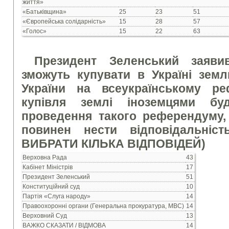
життя»
«Батьківщина»
25
23
51
«Європейська солідарність»
15
28
57
«Голос»
15
22
63
Президент Зеленський заяви
зможуть купувати в Україні зем
України на всеукраїнському р
купівля землі іноземцями бу
проведення такого референдуму,
повинен нести відповідальні
ВИБРАТИ КІЛЬКА ВІДПОВІДЕЙ)
Верховна Рада
43
Кабінет Міністрів
17
Президент Зеленський
51
Конституційний суд
10
Партія «Слуга народу»
14
Правоохоронні органи (Генеральна прокуратура, МВС)
14
Верховний Суд
13
ВАЖКО СКАЗАТИ / ВІДМОВА
14