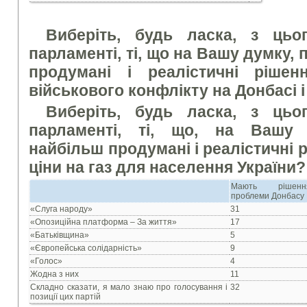
Виберіть, будь ласка, з цьо
парламенті, ті, що на Вашу думку,
продумані і реалістичні ріше
військового конфлікту на Донбасі 
Виберіть, будь ласка, з цьо
парламенті, ті, що, на Вашу 
найбільш продумані і реалістичні 
ціни на газ для населення України?
Мають рішен
проблеми Донбасу
«Слуга народу»
31
«Опозиційна платформа – За життя»
17
«Батьківщина»
5
«Європейська солідарність»
9
«Голос»
4
Жодна з них
11
Складно сказати, я мало знаю про голосування і
32
позиції цих партій