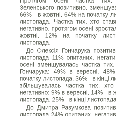
Протягом осені частка тих,
Зеленського позитивно, зменшува
66% - в жовтні, 64% на початку ли
листопада. Частка тих, хто став
негативно, протягом осені зроста
жовтні, 12% на початку лист
листопада.
До Олексія Гончарука позитив
листопада 11% опитаних, негат
осені зменшувалась частка тих,
Гончарука: 49% в вересні, 48%
початку листопада, 36% - в кінці л
збільшувалась частка тих, хто
негативно: 9% в вересні, 14% - в 
листопада, 25% - в кінці листопада
До Дмитра Разумкова позитивн
листопада 24% опитаних, негатив