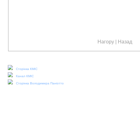
Нагору
|
Назад
Наші соціальні медіа:
Сторінка КМІС
Канал КМІС
Сторінка Володимира Паніотто