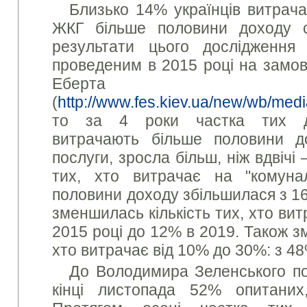
Близько 14% українців витрач
ЖКГ більше половини доходу сі
результати цього дослідження
проведеним в 2015 році на замов
Еберта
(
http://www.fes.kiev.ua/new/wb/me
то за 4 роки частка тих до
витрачають більше половини д
послуги, зросла більш, ніж вдвічі
тих, хто витрачає на "комуна
половини доходу збільшилася з 16
зменшилась кількість тих, хто ви
2015 році до 12% в 2019. Також з
хто витрачає від 10% до 30%: з 4
До Володимира Зеленського по
кінці листопада 52% опитани