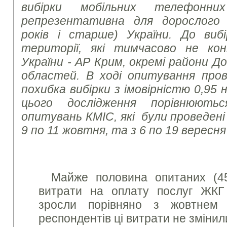
вибірки мобільних телефонних
репрезентативна для дорослого 
років і старше) України. До виб
території, які тимчасово не к
України - АР Крим, окремі райони Д
областей. В ході опитування пров
похибка вибірки з імовірністю 0,95
цього дослідження порівнюють
опитувань КМІС, які були проведені
9 по 11 жовтня, та з 6 по 19 вересня
Майже половина опитаних (45
витрати на оплату послуг ЖКГ
зросли порівняно з жовтнем
респондентів ці витрати не зміни