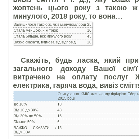
жовтень цього року з такою ж
минулого, 2018 року, то вона…
Залишилося такою ж, як в минулому році
25
Стала меншою, ніж торік
10
Стала більше, ніж минулого року
45
Важко сказати, відмова від відповіді
20
Скажіть, будь ласка, який при
загального доходу Вашої сім'
витрачено на оплату послуг Ж
електрика, гаряча вода, вивіз сміття 
Опитування КМІС для Фонду Фрідріха Еберт
2015 році
До 10%
18
Від 10 до 30%
48
Від 30% до 50%
16
Більше 50%
6
ВАЖКО СКАЗАТИ /
13
ВІДМОВА