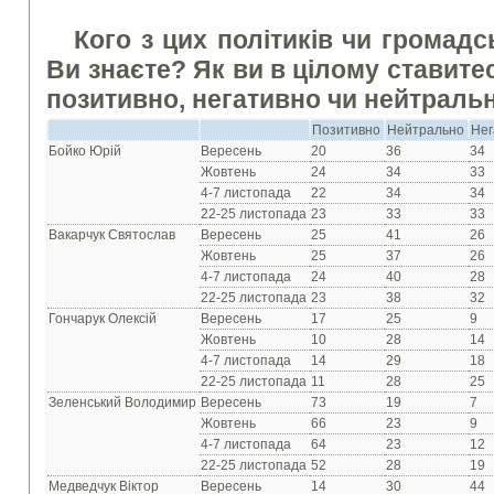
Кого з цих політиків чи громадс
Ви знаєте? Як ви в цілому ставитес
позитивно, негативно чи нейтраль
Позитивно
Нейтрально
Нег
Бойко Юрій
Вересень
20
36
34
Жовтень
24
34
33
4-7 листопада
22
34
34
22-25 листопада
23
33
33
Вакарчук Святослав
Вересень
25
41
26
Жовтень
25
37
26
4-7 листопада
24
40
28
22-25 листопада
23
38
32
Гончарук Олексій
Вересень
17
25
9
Жовтень
10
28
14
4-7 листопада
14
29
18
22-25 листопада
11
28
25
Зеленський Володимир
Вересень
73
19
7
Жовтень
66
23
9
4-7 листопада
64
23
12
22-25 листопада
52
28
19
Медведчук Віктор
Вересень
14
30
44