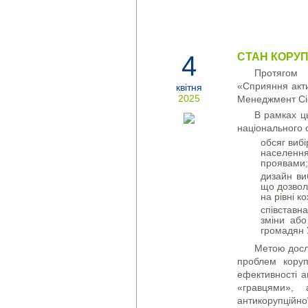
4
СТАН КОРУПЦ
Протягом 
«Сприяння акти
квітня
2025
Менеджмент Сіс
В рамках ц
національного 
обсяг виб
населення
проявами;
дизайн ви
що дозволя
на рівні к
співставн
зміни або
громадян У
Метою дослі
проблем корупц
ефективності а
«гравцями»,
антикорупційн