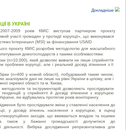
Докладніше
ІЇ В УКРАЇНІ
2007-2009 років КМІС виступав партнером проєкту
вній участі громадян у протидії корупції», що виконувався
темз Інтернешнл (MSI) за фінансування USAID.
ього проєкту КМІС розробив методологію для масштабного
опитування домогосподарств з такими особливостями:
ірки (n>10,000), який дозволяє вивчати не лише сприйняття
м проблеми корупції, але і реальний досвід зіткнення з її
бірки (n=400 у кожній області), побудований таким чином,
є аналізувати дані не лише на рівні України в цілому, але і
ожної окремої області та м. Києва;
а методологія та інструментарій дозволяють прослідкувати
 тенденцій у сприйнятті й досвіді зіткнення з корупцією
країни, які відбувались протягом років моніторингу.
дження було прослідкувати зміни у ставленні населення до
ії, у досвіді зіткнень населення з корупцією, в оцінці
нтикорупційних заходів, що вживаються владою та іншими
 а також у бажанні громадськості долучитися до
ої діяльності. Вибірка дослідження репрезентативна для