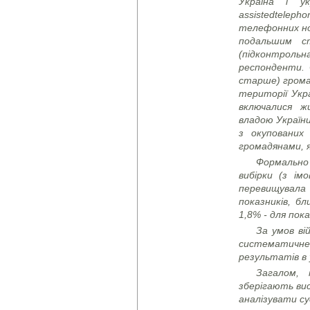
Україна і у
assisted
telepho
телефонних но
подальшим ст
(підконтрол
респонденти. 
старше) грома
території Укр
включалися ж
владою України
з окупованих
громадянами, я
Формально
вибірки (з ім
перевищувала
показників, бл
1,8% - для пока
За умов ві
систематичне
результатів в 
Загалом,
зберігають ви
аналізувати су