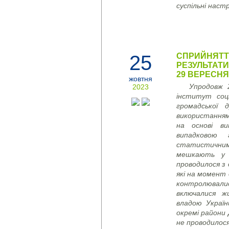
суспільні наст
25
СПРИЙНЯТТЯ
РЕЗУЛЬТАТ
29 ВЕРЕСНЯ
жовтня
Упродовж 
2023
інститут соці
громадської 
використання
на основі ви
випадковою
статистични
мешкають у в
проводилося з 
які на момент 
контролювалися
включалися ж
владою Україн
окремі райони
не проводилос