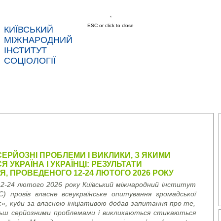
ESC or click to close
КИЇВСЬКИЙ
МІЖНАРОДНИЙ
ІНСТИТУТ
СОЦІОЛОГІЇ
АС
НОВИНИ
ПОСЛУГИ
ДАНІ
КОНТ
ЕРЙОЗНІ ПРОБЛЕМИ І ВИКЛИКИ, З ЯКИМИ
 УКРАЇНА І УКРАЇНЦІ: РЕЗУЛЬТАТИ
, ПРОВЕДЕНОГО 12-24 ЛЮТОГО 2026 РОКУ
2-24 лютого 2026 року Київський міжнародний інститут
ІС) провів власне всеукраїнське опитування громадської
», куди за власною ініціативою додав запитання про те,
льш серйозними проблемами і викликаються стикаються