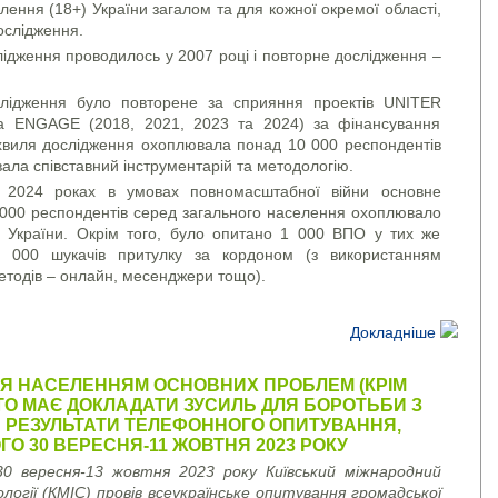
лення (18+) України загалом та для кожної окремої області,
ослідження.
ідження проводилось у 2007 році і повторне дослідження –
лідження було повторене за сприяння проектів UNITER
та ENGAGE (2018, 2021, 2023 та 2024) за фінансування
хвиля дослідження охоплювала понад 10 000 респондентів
вала співставний інструментарій та методологію.
 2024 роках в умовах повномасштабної війни основне
000 респондентів серед загального населення охоплювало
й України. Окрім того, було опитано 1 000 ВПО у тих же
 000 шукачів притулку за кордоном (з використанням
етодів – онлайн, месенджери тощо).
Докладніше
Я НАСЕЛЕННЯМ ОСНОВНИХ ПРОБЛЕМ (КРІМ
ХТО МАЄ ДОКЛАДАТИ ЗУСИЛЬ ДЛЯ БОРОТЬБИ З
 РЕЗУЛЬТАТИ ТЕЛЕФОННОГО ОПИТУВАННЯ,
О 30 ВЕРЕСНЯ-11 ЖОВТНЯ 2023 РОКУ
0 вересня-13 жовтня 2023 року Київський міжнародний
логії (КМІС) провів всеукраїнське опитування громадської