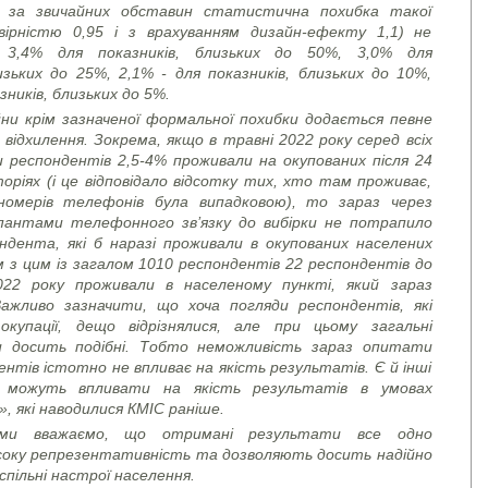
 за звичайних обставин статистична похибка такої
овірністю 0,95 і з врахуванням дизайн-ефекту 1,1) не
 3,4% для показників, близьких до 50%, 3,0% для
изьких до 25%, 2,1% - для показників, близьких до 10%,
зників, близьких до 5%.
йни крім зазначеної формальної похибки додається певне
ідхилення. Зокрема, якщо в травні 2022 року серед всіх
 респондентів 2,5-4% проживали на окупованих після 24
ріях (і це відповідало відсотку тих, хто там проживає,
номерів телефонів була випадковою), то зараз через
пантами телефонного зв’язку до вибірки не потрапило
ндента, які б наразі проживали в окупованих населених
м з цим із загалом 1010 респондентів 22 респондентів до
22 року проживали в населеному пункті, який зараз
Важливо зазначити, що хоча погляди респондентів, які
купації, дещо відрізнялися, але при цьому загальні
и досить подібні. Тобто неможливість зараз опитати
нтів істотно не впливає на якість результатів. Є й інші
можуть впливати на якість результатів в умовах
», які наводилися КМІС раніше.
 ми вважаємо, що отримані результати все одно
соку репрезентативність та дозволяють досить надійно
спільні настрої населення.