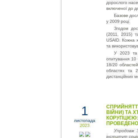
дорослого насе
включеної до д
Базове досл
у 2009 році.
Згодом дос
(2011, 2015) 
USAID. Кожна 
та використову
У 2023 та
опитування 10 
18/20 областе
областях та 2
дистанційних м
1
СПРИЙНЯТТ
ВІЙНИ) ТА 
КОРУПЦІЄЮ:
листопада
ПРОВЕДЕНОГ
2023
Упродовж 3
інститут соціо