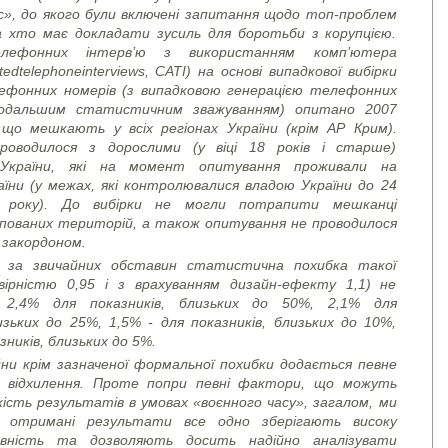
с», до якого були включені запитання щодо топ-проблем
та хто має докладати зусиль для боротьби з корупцією.
ефонних інтерв’ю з використанням комп’ютера
ted
telephone
interviews
, CATI)
на основі випадкової вибірки
ефонних номерів (з випадковою генерацією телефонних
одальшим статистичним зважуванням) опитано 2007
 що мешкають у всіх регіонах України (крім АР Крим).
роводилося з дорослими (у віці 18 років і старше)
України, які на момент опитування проживали на
аїни (у межах, які контролювалися владою України до 24
 року). До вибірки не могли потрапити мешканці
пованих територій, а також опитування не проводилося
 закордоном.
 за звичайних обставин статистична похибка такої
овірністю 0,95 і з врахуванням дизайн-ефекту 1,1) не
 2,4% для показників, близьких до 50%, 2,1% для
изьких до 25%, 1,5% - для показників, близьких до 10%,
зників, близьких до 5%.
йни крім зазначеної формальної похибки додається певне
 відхилення. Проте попри певні фактори, що можуть
ість результатів в умовах «воєнного часу», загалом, ми
 отримані результати все одно зберігають високу
вність та дозволяють досить надійно аналізувати