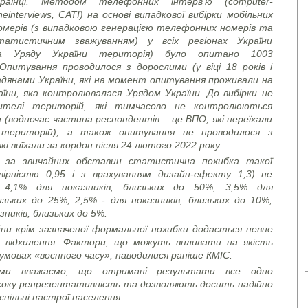
країнці. Методом телефонних інтерв’ю (
computer
-
ne
interviews
, CATI)
на основі випадкової вибірки мобільних
мерів (з випадковою генерацією телефонних номерів та
атистичним зважуванням) у всіх регіонах України
ьна Уряду України територія) було опитано 1003
Опитування проводилося з дорослими (у віці 18 років і
дянами України, які на момент опитування проживали на
аїни, яка контролювалася Урядом України. До вибірки не
ителі територій, які тимчасово не контролюються
 (водночас частина респондентів – це ВПО, які переїхали
 територій), а також опитування не проводилося з
кі виїхали за кордон після 24 лютого 2022 року.
 за звичайних обставин статистична похибка такої
овірністю 0,95 і з врахуванням дизайн-ефекту 1,3) не
 4,1% для показників, близьких до 50%, 3,5% для
изьких до 25%, 2,5% - для показників, близьких до 10%,
зників, близьких до 5%.
йни крім зазначеної формальної похибки додається певне
 відхилення. Фактори, що можуть впливати на якість
умовах «воєнного часу», наводилися раніше КМІС.
 ми вважаємо, що отримані результати все одно
соку репрезентативність та дозволяють досить надійно
спільні настрої населення.