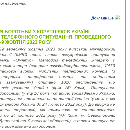
рої населення.
Докладніше
 БОРОТЬБИ З КОРУПЦІЄЮ В УКРАЇНІ:
И ТЕЛЕФОННОГО ОПИТУВАННЯ, ПРОВЕДЕНОГО
-9 ЖОВТНЯ 2023 РОКУ
29 вересня-9 жовтня 2023 року Київський міжнародний
ології (КМІС) провів власне всеукраїнське опитування
думки «Омнібус». Методом телефонних інтерв’ю з
м комп’ютера (
computer
-
assisted
telephone
interviews
, CATI)
падкової вибірки мобільних телефонних номерів (з
 генерацією телефонних номерів та подальшим
м зважуванням) опитано 1010 респондентів, що
сіх регіонах України (крім АР Крим). Опитування
дорослими (у віці 18 років і старше) громадянами України,
опитування проживали на території України (у межах, які
 владою України до 24 лютого 2022 року). До вибірки не
ителі територій, які тимчасово не контролювалися
и до 24 лютого 2022 року (АР Крим, м. Севастополь,
 Донецької та Луганської областей), а також опитування
я з громадянами закордоном.