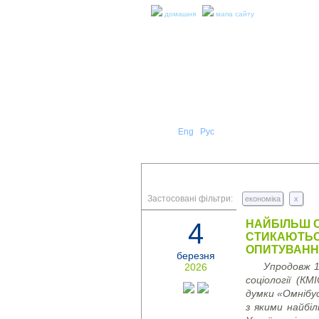
домашня
мапа сайту
Укр
Eng
Рус
|
|
ПРО Н
ПРЕС-РЕЛІЗИ ТА ЗВІТИ
Застосовані фільтри:
економіка
x
4
НАЙБІЛЬШ С
СТИКАЮТЬСЯ
ОПИТУВАННЯ
березня
Упродовж 1
2026
соціології (КМ
думки «Омнібус
з якими найбі