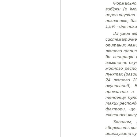
Формально
вибірки (з ім
перевищувала
показників, бл
1,5% - для пока
За умов ві
систематичне в
опитаних нами
лютого терито
бо генерація 
вимкнення оку
жодного респо
пунктах
(разо
24 лютого 20
окупований)
. 
проживали в о
тенденції бул
таких респонде
фактори, що 
«воєнного часу
Загалом,
зберігають ви
аналізувати су