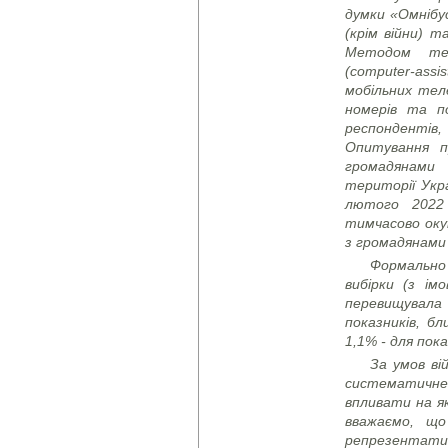
думки «Омнібу
(крім війни) 
Методом тел
(
computer
-
assis
мобільних тел
номерів та п
респондентів,
Опитування п
громадянами 
території Укр
лютого 2022
тимчасово оку
з громадянами
Формально
вибірки (з ім
перевищувала
показників, бл
1,1% - для пока
За умов ві
систематичне
впливати на як
вважаємо, що
репрезентати