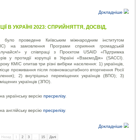
Докладніше
ІЇ В УКРАЇНІ 2023: СПРИЙНЯТТЯ, ДОСВІД,
я було проведене Київським міжнародним інститутом
КМІС) на замовлення Програми сприяння громадській
олучайся!» у співпраці з Проєктом USAID «Підтримка
дерів у протидії корупції в Україні «ВзаємоДія» (SACCI).
оку КМІС опитав три різні вибірки населення: 1) українців,
 місце проживання після повномасштабного вторгнення Росії
елення); 2) внутрішньо переміщених українців (ВПО); 3)
міщених українців (ЗПО).
на українську версію
пресрелізу
.
на англійську версію
пресрелізу
.
Докладніше
Назад
1
2
3
...
15
Далі