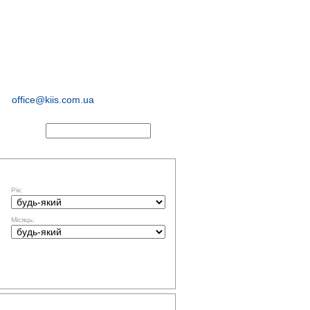
соціологічні та
маркетингові
дослідження
office@kiis.com.ua
АКТИ
ФІЛЬТР ЗА ДАТОЮ
Рік:
Місяць:
ТЕМАТИКА