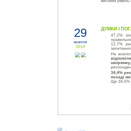
високий рівень 
29
ДУМКИ І ПОГ
47,2% оп
правильно
жовтня
12,7% ре
2019
запитання
На аналог
відповіл
напрямку
респондент
34,4% ре
посаді ме
Ще 34,5% о
Наші соціальні медіа: