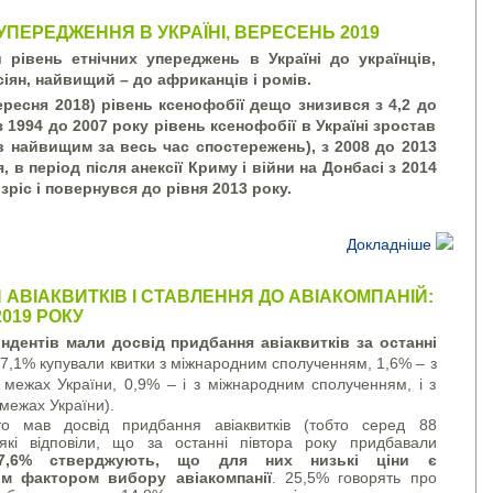
 УПЕРЕДЖЕННЯ В УКРАЇНІ, ВЕРЕСЕНЬ 2019
 рівень етнічних упереджень в Україні до українців,
сіян, найвищий – до африканців і ромів.
вересня 2018) рівень ксенофобії дещо знизився з 4,2 до
 з 1994 до 2007 року рівень ксенофобії в Україні зростав
ув найвищим за весь час спостережень), з 2008 до 2013
 в період після анексії Криму і війни на Донбасі з 2014
зріс і повернувся до рівня 2013 року.
Докладніше
АВІАКВИТКІВ І СТАВЛЕННЯ ДО АВІАКОМПАНІЙ:
019 РОКУ
ндентів мали досвід придбання авіаквитків за останні
 7,1% купували квитки з міжнародним сполученням, 1,6% – з
межах України, 0,9% – і з міжнародним сполученням, і з
межах України).
о мав досвід придбання авіаквитків (тобто серед 88
 які відповіли, що за останні півтора року придбавали
7,6% стверджують, що для них низькі ціни є
м фактором вибору авіакомпанії
. 25,5% говорять про