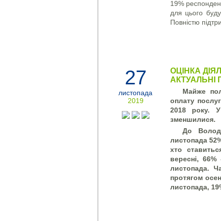
19% респондент
для цього будут
Повністю підтр
27
ОЦІНКА ДІЯ
АКТУАЛЬНІ П
Майже пол
листопада
2019
оплату послуг
2018 року. 
зменшилися.
До Волод
листопада 52%
хто ставитьс
вересні, 66% 
листопада. Ч
протягом осен
листопада, 19%