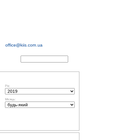
соціологічні та
маркетингові
дослідження
office@kiis.com.ua
АКТИ
ФІЛЬТР ЗА ДАТОЮ
Рік:
Місяць:
ТЕМАТИКА