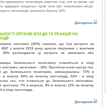
ів підтримують легалізацію азартних ігор, але за умови, що
ь відведені спеціальні ігрові зони або локалізовані місця.
имують легалізацію грального бізнесу 18%.
Докладніше
ЛЬНОСТІ ОРГАНІВ ВЛАДИ ТА РЕАКЦІЯ НА
ОДІЇ
овина опитаних (45%) сказали, що їхні витрати на
 ЖКГ у жовтні 2019 року зросли порівняно з жовтнем
У 35% респондентів ці витрати не змінилися або
имира Зеленського позитивно ставляться в кінці
 опитаних, негативно – 19%. Протягом осені частка тих,
я до Зеленського позитивно, зменшувалась: 73% в
- в жовтні, 64% на початку листопада, 52% - в кінці
астка тих, хто ставиться до Зеленського негативно,
і зростала: 7% в вересні, 9% в жовтні, 12% на початку
 в кінці листопада.
Докладніше