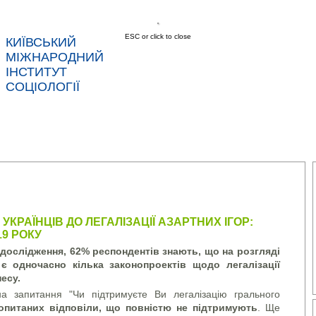
ESC or click to close
КИЇВСЬКИЙ
МІЖНАРОДНИЙ
ІНСТИТУТ
СОЦІОЛОГІЇ
АС
НОВИНИ
ПОСЛУГИ
ДАНІ
КОНТ
УКРАЇНЦІВ ДО ЛЕГАЛІЗАЦІЇ АЗАРТНИХ ІГОР:
19 РОКУ
дослідження, 62% респондентів знають, що на розгляді
є одночасно кілька законопроектів щодо легалізації
есу.
а запитання "Чи підтримуєте Ви легалізацію грального
опитаних відповіли, що повністю не підтримують
. Ще