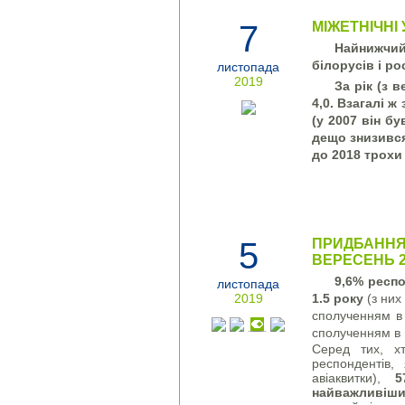
7
МІЖЕТНІЧНІ
Найнижчий
білорусів і ро
листопада
2019
За рік (з 
4,0. Взагалі ж
(у 2007 він б
дещо знизився,
до 2018 трохи 
5
ПРИДБАННЯ 
ВЕРЕСЕНЬ 2
9,6% респо
листопада
2019
1.5 року
(з них
сполученням в 
сполученням в 
Серед тих, хт
респондентів,
авіаквитки),
5
найважливіши