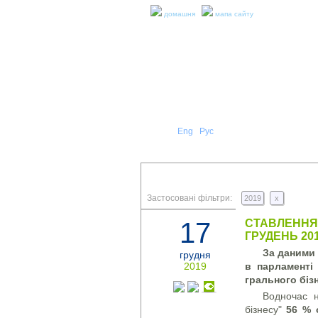
домашня
мапа сайту
Укр
Eng
Рус
|
|
ПРО Н
ПРЕС-РЕЛІЗИ ТА ЗВІТИ
Застосовані фільтри:
2019
x
17
СТАВЛЕННЯ 
ГРУДЕНЬ 20
За даними 
грудня
2019
в парламенті 
грального бізн
Водночас н
бізнесу"
56 % 