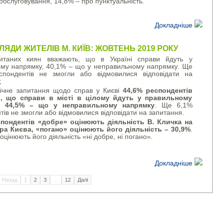
обслуговування, 14,8% – про пунктуальність.
Докладніше
ЛЯДИ ЖИТЕЛІВ М. КИЇВ: ЖОВТЕНЬ 2019 РОКУ
итаних киян вважають, що в Україні справи йдуть у
му напрямку, 40,1% – що у неправильному напрямку. Ще
спондентів не змогли або відмовилися відповідати на
;
ічне запитання щодо справ у Києві
44,6% респондентів
и, що справи в місті в цілому йдуть у правильному
, 44,5% – що у неправильному напрямку
. Ще 6,1%
ів не змогли або відмовилися відповідати на запитання.
спондентів «добре» оцінюють діяльність В. Кличка на
ра Києва, «погано» оцінюють його діяльність – 30,9%
.
цінюють його діяльність «ні добре, ні погано».
Докладніше
Назад
1
2
3
...
12
Далі