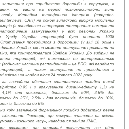
е запитання про сприйняття боротьби з корупцією, а
ання, чи варто на період повномасштабної війни
 владу. Методом телефонних інтерв’ю (
computer
-
ne
interviews
, CATI)
на основі випадкової вибірки мобільних
мерів (з випадковою генерацією телефонних номерів та
атистичним зважуванням) у всіх регіонах України
ьна Уряду України територія) було опитано 1008
 Опитування проводилося з дорослими (у віці 18 років і
дянами України, які на момент опитування проживали на
аїни, яка контролювалася Урядом України. До вибірки не
ителі територій, які тимчасово не контролюються
 (водночас частина респондентів – це ВПО, які переїхали
 територій), а також опитування не проводилося з
кі виїхали за кордон після 24 лютого 2022 року.
 за звичайних обставин статистична похибка такої
овірністю 0,95 і з врахуванням дизайн-ефекту 1,3) не
 4,1% для показників, близьких до 50%, 3,5% для
изьких до 25%, 2,5% - для показників, близьких до 10%,
зників, близьких до 5%.
йни крім зазначеної формальної похибки додається певне
 відхилення. Фактори, що можуть впливати на якість
умовах «воєнного часу», наводилися раніше КМІС.
 ми вважаємо, що отримані результати все одно