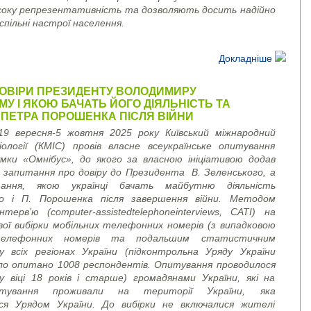
соку репрезентативність та дозволяють досить надійно
спільні настрої населення.
Докладніше
ДОВІРИ ПРЕЗИДЕНТУ ВОЛОДИМИРУ
У І ЯКОЮ БАЧАТЬ ЙОГО ДІЯЛЬНІСТЬ ТА
 ПЕТРА ПОРОШЕНКА ПІСЛЯ ВІЙНИ
19 вересня-5 жовтня 2025 року Київський міжнародний
ології (КМІС) провів власне всеукраїнське опитування
умки «Омнібус», до якого за власною ініціативою додав
 запитання про довіру до Президента В. Зеленського, а
ання, якою українці бачать майбутню діяльність
го і П. Порошенка після завершення війни. Методом
нтерв’ю (
computer
-
assisted
telephone
interviews
, CATI)
на
вої вибірки мобільних телефонних номерів (з випадковою
телефонних номерів та подальшим статистичним
у всіх регіонах України (підконтрольна Уряду України
ло опитано 1008 респондентів. Опитування проводилося
у віці 18 років і старше) громадянами України, які на
тування проживали на території України, яка
ся Урядом України. До вибірки не включалися жителі