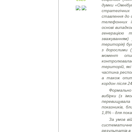
думки «Омнібус
стратегічних
ставлення до 
телефонних і
основі випадко
генерацією 
зважуванням) 
територія) бу
з дорослими (
момент опи
контролювала
територій, як
частина респон
а також опиту
кордон після 2
Формально
вибірки (з ім
перевищувала
показників, бл
1,8% - для пока
За умов ві
систематичне
результатів в 