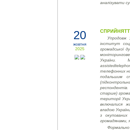
аналізувати су
20
СПРИЙНЯТТЯ
Упродовж 
інститут соці
жовтня
2025
громадської д
моніторингове
України. 
assisted
telepho
телефонних но
подальшим ст
(підконтрол
респондентів.
старше) грома
території Укр
включалися ж
владою України
з окупованих
громадянами, я
Формально