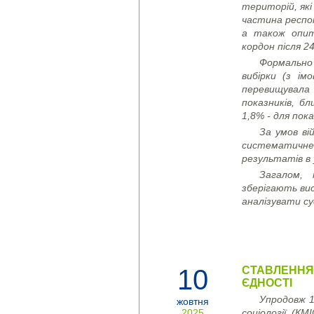
територій, як
частина респон
а також опиту
кордон після 2
Формально
вибірки (з ім
перевищувала
показників, бл
1,8% - для пока
За умов ві
систематичне
результатів в 
Загалом,
зберігають ви
аналізувати су
10
СТАВЛЕННЯ
ЄДНОСТІ
Упродовж 1
жовтня
2025
соціології (КМ