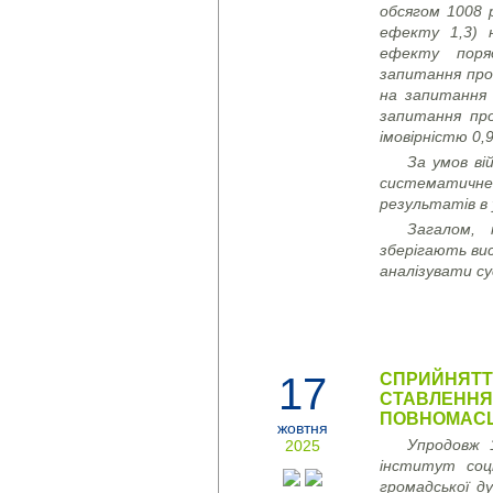
обсягом 10
08
р
ефекту 1,3) 
ефекту поря
запитання про
на запитання 
запитання пр
імовірністю 0,
За умов ві
систематичне
результатів в 
Загалом,
зберігають ви
аналізувати су
17
СПРИЙНЯТТЯ
СТАВЛЕННЯ 
ПОВНОМАСШ
жовтня
Упродовж 
2025
інститут соці
громадської д