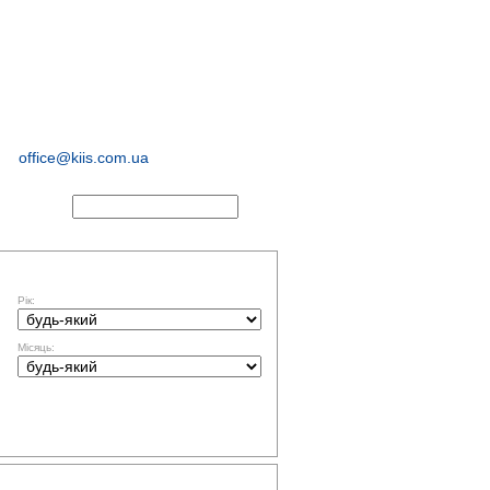
соціологічні та
маркетингові
дослідження
office@kiis.com.ua
АКТИ
ФІЛЬТР ЗА ДАТОЮ
Рік:
Місяць:
ТЕМАТИКА