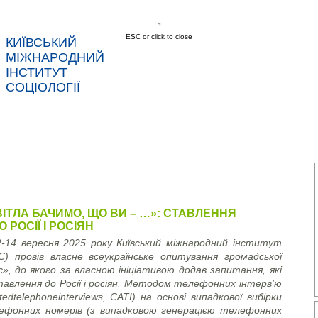
ESC or click to close
КИЇВСЬКИЙ
МІЖНАРОДНИЙ
ІНСТИТУТ
СОЦІОЛОГІЇ
АС
НОВИНИ
ПОСЛУГИ
ДАНІ
КОНТ
СВІТЛА БАЧИМО, ЩО ВИ – …»: СТАВЛЕННЯ
О РОСІЇ І РОСІЯН
-14 вересня 2025 року Київський міжнародний інститут
ІС) провів власне всеукраїнське опитування громадської
», до якого за власною ініціативою додав запитання, які
авлення до Росії і росіян. Методом телефонних інтерв’ю
ted
telephone
interviews
, CATI)
на основі випадкової вибірки
ефонних номерів (з випадковою генерацією телефонних