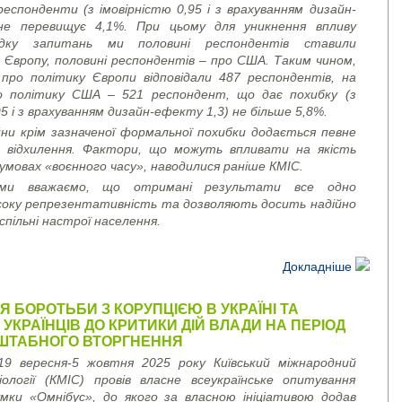
еспонденти (з імовірністю 0,95 і з врахуванням дизайн-
не перевищує 4,1%. При цьому для уникнення впливу
дку запитань ми половині респондентів ставили
 Європу, половині респондентів – про США. Таким чином,
про політику Європи відповідали 487 респондентів, на
о політику США – 521 респондент, що дає похибку (з
95 і з врахуванням дизайн-ефекту 1,3) не більше 5,8%.
йни крім зазначеної формальної похибки додається певне
 відхилення. Фактори, що можуть впливати на якість
умовах «воєнного часу», наводилися раніше КМІС.
 ми вважаємо, що отримані результати все одно
соку репрезентативність та дозволяють досить надійно
спільні настрої населення.
Докладніше
 БОРОТЬБИ З КОРУПЦІЄЮ В УКРАЇНІ ТА
УКРАЇНЦІВ ДО КРИТИКИ ДІЙ ВЛАДИ НА ПЕРІОД
ТАБНОГО ВТОРГНЕННЯ
19 вересня-5 жовтня 2025 року Київський міжнародний
ології (КМІС) провів власне всеукраїнське опитування
умки «Омнібус», до якого за власною ініціативою додав