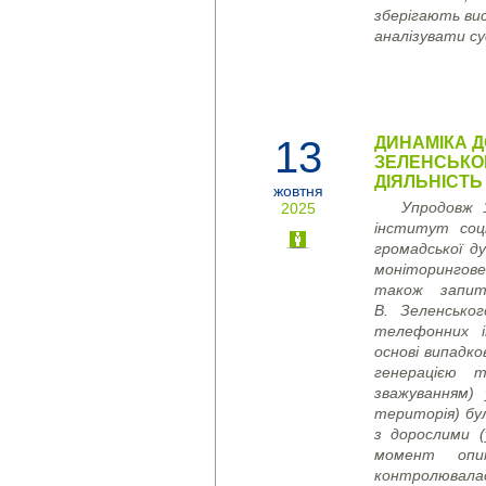
зберігають ви
аналізувати су
13
ДИНАМІКА 
ЗЕЛЕНСЬКОМ
ДІЯЛЬНІСТЬ
жовтня
Упродовж 
2025
інститут соці
громадської д
моніторингове
також запит
В. Зеленсько
телефонних і
основі випадко
генерацією 
зважуванням) 
територія) бу
з дорослими (
момент опи
контролювала