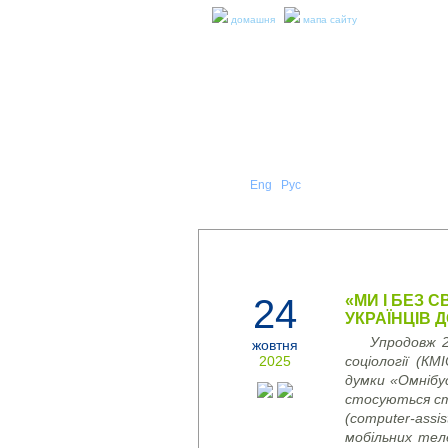
домашня
мапа сайту
Укр
Eng
Рус
|
|
ПРО Н
ПРЕС-РЕЛІЗИ ТА ЗВІТИ
24
«МИ І БЕЗ 
УКРАЇНЦІВ Д
Упродовж 2
жовтня
2025
соціології (КМ
думки «Омнібус
стосуються ст
(
computer
-
assis
мобільних тел