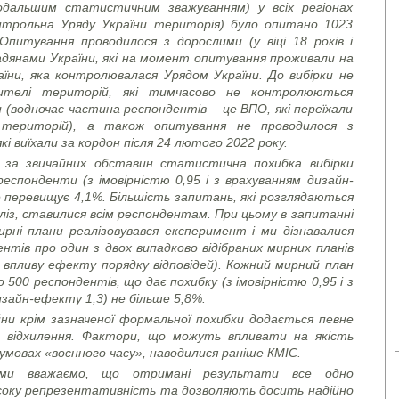
одальшим статистичним зважуванням) у всіх регіонах
онтрольна Уряду України територія) було опитано 1023
Опитування проводилося з дорослими (у віці 18 років і
дянами України, які на момент опитування проживали на
аїни, яка контролювалася Урядом України. До вибірки не
ителі територій, які тимчасово не контролюються
 (водночас частина респондентів – це ВПО, які переїхали
 територій), а також опитування не проводилося з
кі виїхали за кордон після 24 лютого 2022 року.
 за звичайних обставин статистична похибка вибірки
еспонденти (з імовірністю 0,95 і з врахуванням дизайн-
 перевищує 4,1%. Більшість запитань, які розглядаються
ліз, ставилися всім респондентам.
При цьому в запитанні
ирні плани реалізовувався експеримент і ми дізнавалися
нтів про один з двох випадково відібраних мирних планів
 впливу ефекту порядку відповідей). Кожний мирний план
о 500 респондентів, що дає похибку (з імовірністю 0,95 і з
зайн-ефекту 1,3) не більше 5,8%.
йни крім зазначеної формальної похибки додається певне
 відхилення. Фактори, що можуть впливати на якість
умовах «воєнного часу», наводилися раніше КМІС.
 ми вважаємо, що отримані результати все одно
соку репрезентативність та дозволяють досить надійно