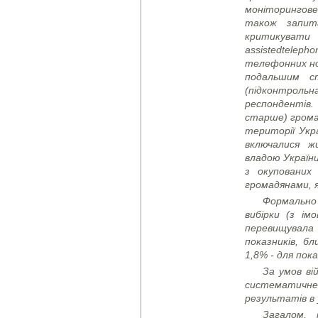
моніторингов
також запит
критикувати
assisted
telepho
телефонних но
подальшим ст
(підконтрол
респондентів.
старше) грома
території Укр
включалися ж
владою України
з окупованих
громадянами, я
Формально
вибірки (з ім
перевищувала
показників, бл
1,8% - для пока
За умов ві
систематичне
результатів в 
Загалом,