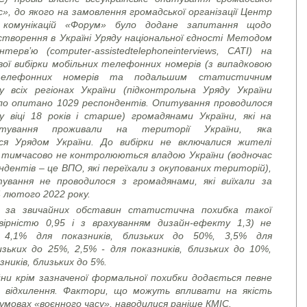
», до якого на замовлення громадської організації Центр
 комунікацій «Форум» було додане запитання щодо
створення в Україні Уряду національної єдності Методом
нтерв’ю (
computer
-
assisted
telephone
interviews
, CATI)
на
вої вибірки мобільних телефонних номерів (з випадковою
телефонних номерів та подальшим статистичним
у всіх регіонах України (підконтрольна Уряду України
ло опитано 1029 респондентів. Опитування проводилося
у віці 18 років і старше) громадянами України, які на
тування проживали на території України, яка
ся Урядом України. До вибірки не включалися жителі
і тимчасово не контролюються владою України (водночас
дентів – це ВПО, які переїхали з окупованих територій),
вання не проводилося з громадянами, які виїхали за
4 лютого 2022 року.
 за звичайних обставин статистична похибка такої
овірністю 0,95 і з врахуванням дизайн-ефекту 1,3) не
 4,1% для показників, близьких до 50%, 3,5% для
изьких до 25%, 2,5% - для показників, близьких до 10%,
зників, близьких до 5%.
йни крім зазначеної формальної похибки додається певне
 відхилення. Фактори, що можуть впливати на якість
умовах «воєнного часу», наводилися раніше КМІС.