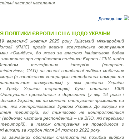
спільні настрої населення.
Докладніше
 ПОЛІТИКИ ЄВРОПИ І США ЩОДО УКРАЇНИ
19 вересня-5 жовтня 2025 року Київський міжнародний
ології (КМІС) провів власне всеукраїнське опитування
умки «Омнібус», до якого за власною ініціативою додав
 запитання про сприйняття політики Європи і США щодо
Методом телефонних інтерв’ю (
computer
-
ne
interviews
, CATI)
на основі випадкової вибірки мобільних
мерів (з випадковою генерацією телефонних номерів та
атистичним зважуванням) у всіх регіонах України
ьна Уряду України територія) було опитано 1008
 Опитування проводилося з дорослими (у віці 18 років і
дянами України, які на момент опитування проживали на
аїни, яка контролювалася Урядом України. До вибірки не
ителі територій, які тимчасово не контролюються
 (водночас частина респондентів – це ВПО, які переїхали
 територій), а також опитування не проводилося з
кі виїхали за кордон після 24 лютого 2022 року.
 за звичайних обставин статистична похибка вибірки