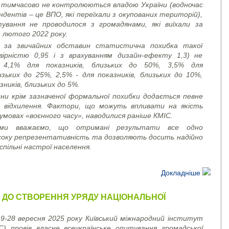
і тимчасово не контролюються владою України (водночас
дентів – це ВПО, які переїхали з окупованих територій),
вання не проводилося з громадянами, які виїхали за
4 лютого 2022 року.
 за звичайних обставин статистична похибка такої
овірністю 0,95 і з врахуванням дизайн-ефекту 1,3) не
 4,1% для показників, близьких до 50%, 3,5% для
изьких до 25%, 2,5% - для показників, близьких до 10%,
зників, близьких до 5%.
йни крім зазначеної формальної похибки додається певне
 відхилення. Фактори, що можуть впливати на якість
умовах «воєнного часу», наводилися раніше КМІС.
 ми вважаємо, що отримані результати все одно
соку репрезентативність та дозволяють досить надійно
спільні настрої населення.
Докладніше
 ДО СТВОРЕННЯ УРЯДУ НАЦІОНАЛЬНОЇ
9-28 вересня 2025 року Київський міжнародний інститут
ІС) провів власне всеукраїнське опитування громадської