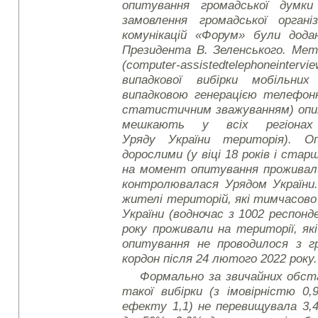
опитування громадської думки
замовлення громадської органі
комунікацій «Форум» були дода
Президента В. Зеленського. Ме
(
computer
-
assisted
telephone
intervi
випадкової вибірки мобільни
випадковою генерацією телефон
статистичним зважуванням) опи
мешкають у всіх регіонах 
Уряду України територія). О
дорослими (у віці 18 років і стар
на момент опитування проживали
контролювалася Урядом України.
жителі територій, які тимчасов
України (водночас з 1002 респон
року проживали на території, як
опитування не проводилося з гр
кордон після 24 лютого 2022 року.
Формально за звичайних обс
такої вибірки (з імовірністю 0,
ефекту 1,1) не перевищувала 3,4