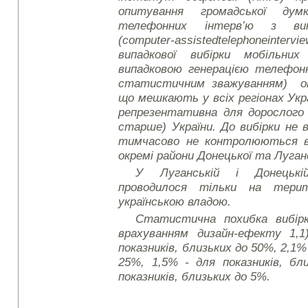
опитування громадської ду
телефонних інтерв’ю з вик
(
computer
-
assisted
telephone
intervi
випадкової вибірки мобільни
випадковою генерацією телефон
статистичним зважуванням) оп
що мешкають у всіх регіонах Укра
репрезентативна для дорослого н
старше) України. До вибірки не 
тимчасово не контролюються в
окремі райони Донецької та Луган
У Луганській і Донецькі
проводилося тільки на тери
українською владою.
Статистична похибка вибірк
врахуванням дизайн-ефекту 1,1
показників, близьких до 50%, 2,1%
25%, 1,5% - для показників, бл
показників, близьких до 5%.