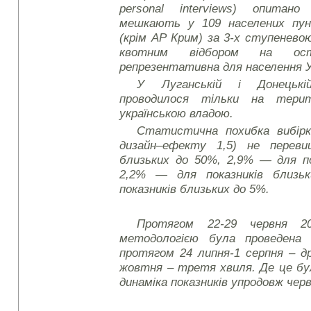
personal interviews)
опитано 2
мешкають у 109 населених пунк
(крім АР Крим) за 3-х ступенев
квотним відбором на ост
репрезентативна для населення Укр
У Луганській і Донецькі
проводилося тільки на тери
українською владою.
Статистична похибка вибірки
дизайн–ефекту 1,5) не переви
близьких до 50%, 2,9% — для по
2,2% — для показників близ
показників близьких до 5%.
Протягом 22-29 червня 2
методологією була проведена 
протягом 24 липня-1 серпня – д
жовтня – третя хвиля. Де це бу
динаміка показників упродовж черв