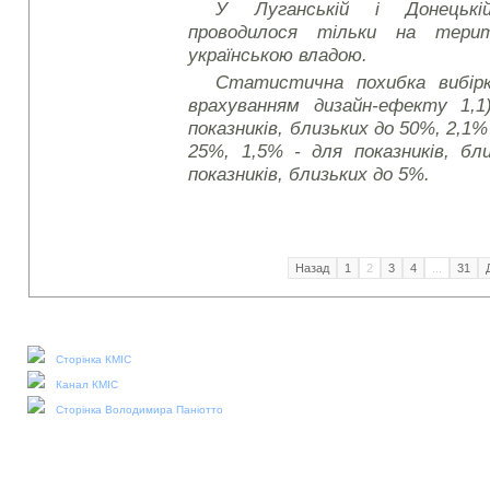
У Луганській і Донецькі
проводилося тільки на тери
українською владою.
Статистична похибка вибірк
врахуванням дизайн-ефекту 1,1
показників, близьких до 50%, 2,1%
25%, 1,5% - для показників, бл
показників, близьких до 5%.
Назад
1
2
3
4
...
31
Наші соціальні медіа:
Сторінка КМІС
Канал КМІС
Сторінка Володимира Паніотто