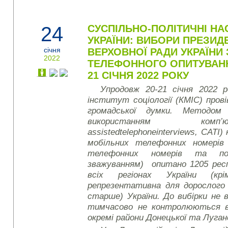
24
СУСПІЛЬНО-ПОЛІТИЧНІ НА
УКРАЇНИ: ВИБОРИ ПРЕЗИДЕ
січня
ВЕРХОВНОЇ РАДИ УКРАЇНИ
2022
ТЕЛЕФОННОГО ОПИТУВАНН
21 СІЧНЯ 2022 РОКУ
Упродовж
20-21
січня 2022 р
інститут соціології (КМІС) пров
громадської думки. Методом
використанням ко
assisted
telephone
interviews
, CATI)
мобільних телефонних номерів 
телефонних номерів та по
зважуванням) опитано 1205 рес
всіх регіонах України (к
репрезентативна для дорослого н
старше) України. До вибірки не 
тимчасово не контролюються в
окремі райони Донецької та Луган