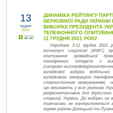
13
ДИНАМІКА РЕЙТИНГУ ПАРТ
ВЕРХОВНОЇ РАДИ УКРАЇНИ 
грудня
ВИБОРАХ ПРЕЗИДЕНТА УКР
2021
ТЕЛЕФОННОГО ОПИТУВАНН
11 ГРУДНЯ 2021 РОКУ
Упродовж 3-11 грудня 2021 р
інститут соціології (КМІС) пр
опитування громадської ду
телефонних інтерв’ю з вик
(
computer
-
assisted
telephone
intervi
випадкової вибірки мобільни
випадковою генерацією телефон
статистичним зважуванням) оп
що мешкають у всіх регіонах Укра
репрезентативна для дорослого н
старше) України. До вибірки не 
тимчасово не контролюються в
окремі райони Донецької та Луган