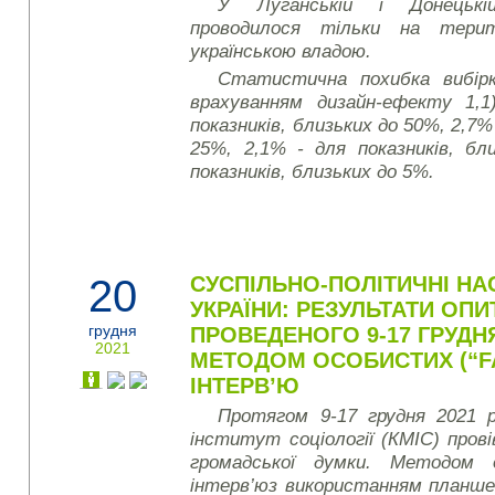
У Луганській і Донецькі
проводилося тільки на тери
українською владою.
Статистична похибка вибірк
врахуванням дизайн-ефекту 1,1
показників, близьких до 50%, 2,7%
25%, 2,1% - для показників, бл
показників, близьких до 5%.
20
СУСПІЛЬНО-ПОЛІТИЧНІ НА
УКРАЇНИ: РЕЗУЛЬТАТИ ОПИ
грудня
ПРОВЕДЕНОГО 9-17 ГРУДНЯ
2021
МЕТОДОМ ОСОБИСТИХ (“FA
ІНТЕРВ’Ю
Протягом 9-17 грудня 2021 р
інститут соціології (КМІС) пров
громадської думки. Методом 
інтерв’ю
з використанням планше