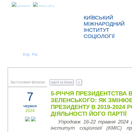
домашня
мапа сайту
КИЇВСЬКИЙ
МІЖНАРОДНИЙ
ІНСТИТУТ
СОЦІОЛОГІЇ
Укр
Eng
Рус
|
|
ПРО НАС
НОВИНИ
ПРЕС-РЕЛІЗИ ТА ЗВІТИ
Застосовані фільтри:
партії та блоки
x
7
5-РІЧЧЯ ПРЕЗИДЕНТСТВА
ЗЕЛЕНСЬКОГО: ЯК ЗМІНЮ
червня
ПРЕЗИДЕНТУ В 2019-2024 
2024
ДІЯЛЬНОСТІ ЙОГО ПАРТІЇ
Упродовж 16-22 травня 2024 
інститут соціології (КМІС) пр