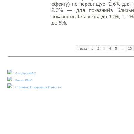
ефекту) не перевищує: 2.6% для 
2.2% — для показників близ
показників близьких до 10%, 1.1
до 5%.
Назад
1
2
3
4
5
...
15
Наші соціальні медіа:
Сторінка КМІС
Канал КМІС
Сторінка Володимира Паніотто