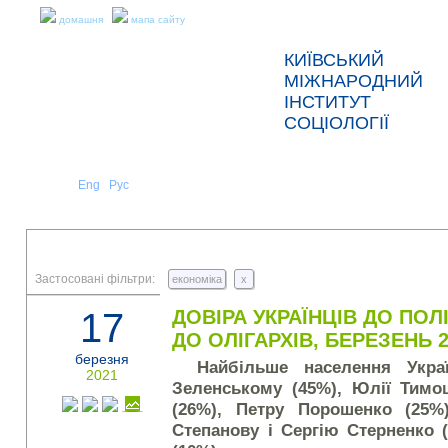
домашня
мапа сайту
КИЇВСЬКИЙ
МІЖНАРОДНИЙ
ІНСТИТУТ
СОЦІОЛОГІЇ
Укр
Eng
Рус
|
|
ПРО НАС
НОВИНИ
ПРЕС-РЕЛІЗИ ТА ЗВІТИ
Застосовані фільтри:
економіка
x
17
ДОВІРА УКРАЇНЦІВ ДО ПОЛ
ДО ОЛІГАРХІВ, БЕРЕЗЕНЬ 
березня
Найбільше населення Укра
2021
Зеленському (45%), Юлії Тимо
(26%), Петру Порошенко (25
Степанову і Сергію Стерненко 