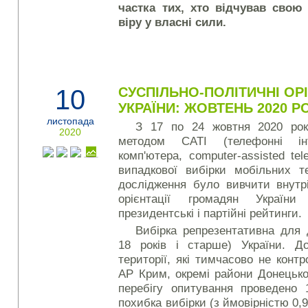
частка тих, хто відчував свою
віру у власні сили.
10
CУСПІЛЬНО-ПОЛІТИЧНІ ОР
УКРАЇНИ: ЖОВТЕНЬ 2020 Р
листопада
З 17 по 24 жовтня 2020 рок
2020
методом CATI (телефонні ін
комп'ютера, computer-assisted tel
випадкової вибірки мобільних 
дослідження було вивчити внутрі
орієнтації громадян України
президентські і партійні рейтинги.
Вибірка репрезентативна для 
18 років і старше) України. Д
території, які тимчасово не кон
АР Крим, окремі райони Донецько
перебігу опитування проведено 
похибка вибірки (з ймовірністю 0,