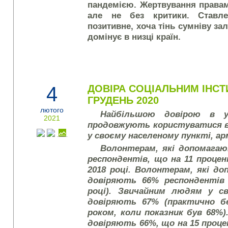
пандемією. Жертвування правам
але не без критики. Ставл
позитивне, хоча тінь сумніву за
домінує в низці країн.
4
ДОВІРА СОЦІАЛЬНИМ ІНСТИ
ГРУДЕНЬ 2020
лютого
Найбільшою довірою
в укр
2021
продовжують користуватися 
у своєму населеному пункті, ар
Волонтерам, які допомагаю
респондентів, що на 11 процен
2018 році. Волонтерам, які д
довіряють 66% респондентів 
році). Звичайним людям у с
довіряють 67% (практично бе
роком, коли показник був 68%)
довіряють 66%, що на 15 проце