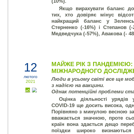
(10%).
Якщо вирахувати баланс дов
тих, хто довіряє мінус відсот
найкращий баланс у Зеленсь
Стерненко (-16%) і Степанов (
Медведчука (-57%), Авакова (- 4
12
МАЙЖЕ РІК З ПАНДЕМІЄЮ:
МІЖНАРОДНОГО ДОСЛІДЖ
лютого
Люди в усьому світі все ще моб
2021
з надією на вакцини.
Однак потенційні проблеми ст
Оцінка діяльності урядів
COVID
-19 ще досить висока, од
Порівняно з минулою весною за
вважається значною, проте сь
країн вона здається дещо пер
поїздки широко визнаютьс