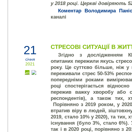
у 2018 році. Церкві довіряють 52
Коментар Володимира Паніо
каналі
21
СТРЕСОВІ СИТУАЦІЇ В ЖИТТ
Згідно з дослідженням К
січня
опитаних пережили якусь стресо
2021
року. Це суттєво більше, ніж у 
переживали стрес 50-53% респо
попередніми роками вимірювань
році спостерігається відносно
пережив важку хворобу або 
респондентів), а також тих, х
Порівняно з 2019 роком, у 2020
втратив віру в людей, зіштовхн
2019, стало 10% у 2020), та тих, 
існування (було 3%, стало 6%). 
так і в 2020 році, порівняно з 