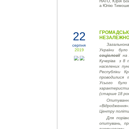
НАТО, Юрія Бой
а Юлію Тимошен
22
ГРОМАДСЬКА
НЕЗАЛЕЖНО
Загальнон
серпня
2019
України бу
соціології
на 
Кучеріва з 8 
населених пун
Республіки К
проводилися 
Усього бул
характерист
(старше 18 ро
Опитуван
«Відродження»
Центру політи
Для порів
опитувань, п
партнерами 