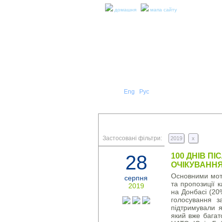
домашня
мапа сайту
Укр
Eng
Рус
|
|
ПРО Н
ПРЕС-РЕЛІЗИ ТА ЗВІТИ
Застосовані фільтри:
2019
x
28
100 ДНІВ П
ОЧІКУВАНН
Основними мот
серпня
та пропозиції 
2019
на Донбасі (20
голосування з
підтримували 
який вже багат