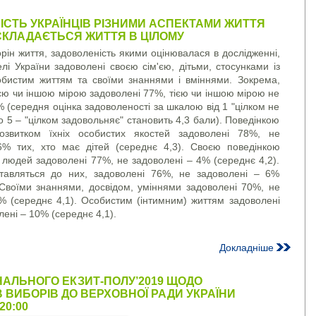
СТЬ УКРАЇНЦІВ РІЗНИМИ АСПЕКТАМИ ЖИТТЯ
 СКЛАДАЄТЬСЯ ЖИТТЯ В ЦІЛОМУ
торін життя, задоволеність якими оцінювалася в дослідженні,
лі України задоволені своєю сім'єю, дітьми, стосунками із
обистим життям та своїми знаннями і вміннями. Зокрема,
ією чи іншою мірою задоволені 77%, тією чи іншою мірою не
% (середня оцінка задоволеності за шкалою від 1 "цілком не
о 5 – "цілком задовольняє" становить 4,3 бали). Поведінкою
розвитком їхніх особистих якостей задоволені 78%, не
6% тих, хто має дітей (середнє 4,3). Своєю поведінкою
 людей задоволені 77%, не задоволені – 4% (середнє 4,2).
ставляться до них, задоволені 76%, не задоволені – 6%
 Своїми знаннями, досвідом, уміннями задоволені 70%, не
% (середнє 4,1). Особистим (інтимним) життям задоволені
ені – 10% (середнє 4,1).
Докладніше
НАЛЬНОГО ЕКЗИТ-ПОЛУ’2019 ЩОДО
В ВИБОРІВ ДО ВЕРХОВНОЇ РАДИ УКРАЇНИ
20:00