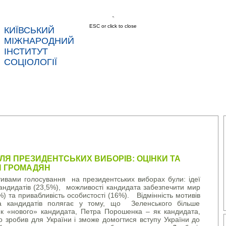
ESC or click to close
КИЇВСЬКИЙ
МІЖНАРОДНИЙ
ІНСТИТУТ
СОЦІОЛОГІЇ
АС
НОВИНИ
ПОСЛУГИ
ДАНІ
КОНТ
ІСЛЯ ПРЕЗИДЕНТСЬКИХ ВИБОРІВ: ОЦІНКИ ТА
Я ГРОМАДЯН
ивами голосування на президентських виборах були: ідеї
кандидатів (23,5%), можливості кандидата забезпечити мир
%) та привабливість особистості (16%). Відмінність мотивів
а кандидатів полягає у тому, що Зеленського більше
як «нового» кандидата, Петра Порошенка – як кандидата,
о зробив для України і зможе домогтися вступу України до