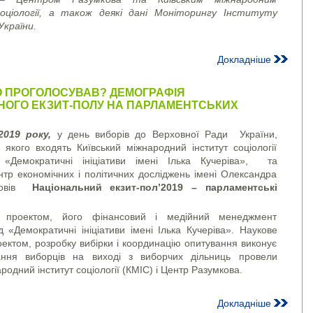
ціології, а також деякі дані Моніторингу Інституту
 України.
Докладніше
О ПРОГОЛОСУВАВ? ДЕМОГРАФІЯ
НОГО ЕКЗИТ-ПОЛУ НА ПАРЛАМЕНТСЬКИХ
2019 року,
у день виборів до Верховної Ради України,
 якого входять Київський міжнародний інститут соціології
«Демократичні ініціативи імені Ілька Кучеріва», та
нтр економічних і політичних досліджень імені Олександра
провів
Національний екзит-пол’2019 – парламентські
я проектом, його фінансовий і медійний менеджмент
«Демократичні ініціативи імені Ілька Кучеріва». Наукове
оектом, розробку вибірки і координацію опитування виконує
ння виборців на виході з виборчих дільниць провели
родний інститут соціології (КМІС) і Центр Разумкова.
Докладніше