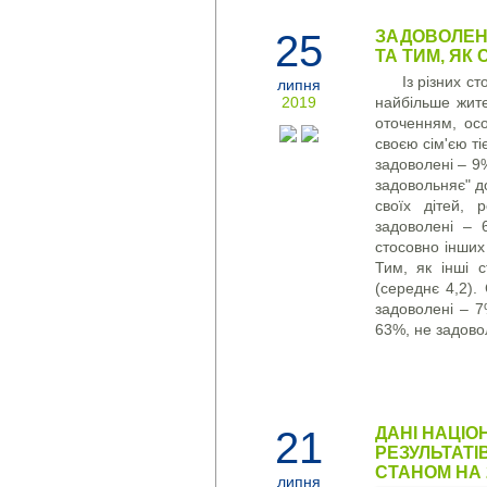
25
ЗАДОВОЛЕНІ
ТА ТИМ, ЯК
Із різних с
липня
2019
найбільше жите
оточенням, ос
своєю сім'єю т
задоволені – 9
задовольняє" д
своїх дітей, 
задоволені – 
стосовно інших
Тим, як інші 
(середнє 4,2).
задоволені – 7
63%, не задовол
21
ДАНІ НАЦІО
РЕЗУЛЬТАТІ
СТАНОМ НА 
липня