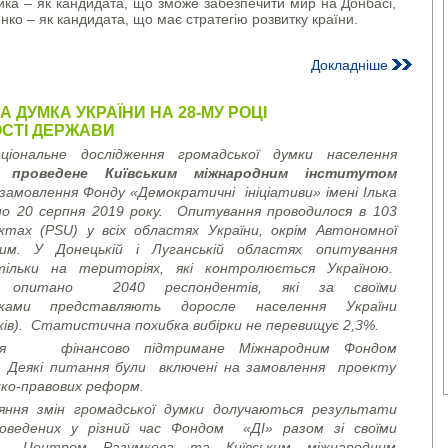
ка – як кандидата, що зможе забезпечити мир на Донбасі,
ко – як кандидата, що має стратегію розвитку країни.
Докладніше
 ДУМКА УКРАЇНИ НА 28-МУ РОЦІ
СТІ ДЕРЖАВИ
аціональне дослідження громадської думки населення
ло
проведене
Київським міжнародним інститутом
замовлення
Фонду «Демократичні ініціативи» імені Ілька
по 20 серпня 2019 року. Опитування проводилося в 103
ктах (PSU) у всіх областях України, окрім Автономної
рим. У Донецькій і Луганській областях опитування
тільки на територіях, які контролюється Україною.
о опитано 2040 респондентів, які за своїми
иками представляють доросле населення України
ків). Статистична похибка вибірки не перевищує 2,3%.
ня фінансово підтримане Міжнародним Фондом
. Деякі питання були включені на замовлення проекту
ко-правових реформ.
няння змін громадської думки долучаються результати
роведених у різний час Фондом «ДІ» разом зі своїми
– Центром Разумкова та Київським міжнародним