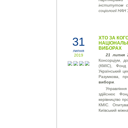
інститутом со
соціології НАН
31
ХТО ЗА КОГ
НАЦІОНАЛЬ
ВИБОРАХ
липня
21 липня 
2019
Консорціум, до
(КМІС), Фонд 
Український це
Разумкова, 
вибори
.
Управлінн
здійснює Фонд 
керівництво пр
КМІС. Опитува
Київський міжна