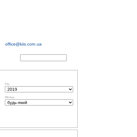
соціологічні та
маркетингові
дослідження
office@kiis.com.ua
АКТИ
ФІЛЬТР ЗА ДАТОЮ
Рік:
Місяць:
ТЕМАТИКА