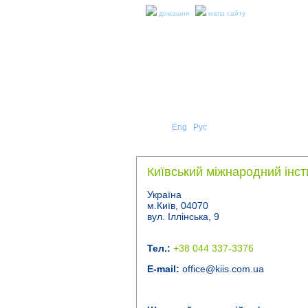
домашня
мапа сайту
Укр
Eng
Рус
|
|
ПРО Н
Київський міжнародний інсти
Україна
м.Київ, 04070
вул. Іллінська, 9
Тел.:
+38 044 337-3376
E-mail:
office@kiis.com.ua