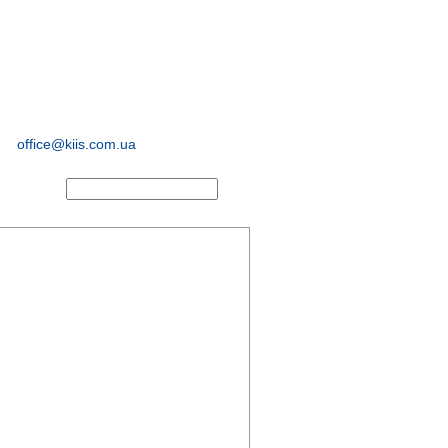
соціологічні та
маркетингові
дослідження
office@kiis.com.ua
АКТИ